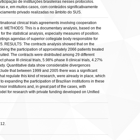
icipação de instituições brasileiras nesses protocolos.
as e, em muitos casos, com conteúdos significativamente
nciamento privado realizadas no âmbito do SUS.
tinational clinical trials agreements involving cooperation
ened. METHODS: This is a documentary analysis, based on the
or the statistical analysis, especially measures of position.
eetings agendas of superior collegiate body responsible for
5. RESULTS: The contracts analysis showed that on the
volving the participation of approximately 2066 patients treated
ited. The contracts were distributed among 29 different
phase III clinical trials, 5.98% phase II clinical trials, 4.27%
 study. Quantitative data show considerable divergences
nclude that between 1999 and 2005 there was a significant
that regulate this kind of research, were already in place, which
 expanding the participation of Brazilian institutions in these
sor institutions and, in great part of the cases, with
model for research with private funding developed on Unified
012.