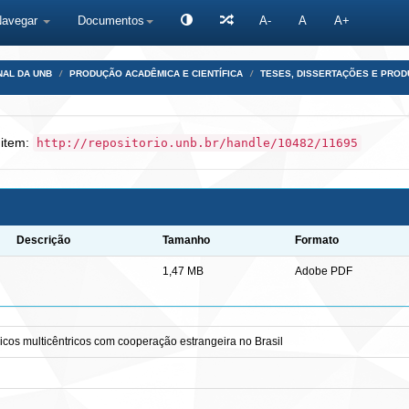
Navegar
Documentos
A-
A
A+
NAL DA UNB
PRODUÇÃO ACADÊMICA E CIENTÍFICA
TESES, DISSERTAÇÕES E PRO
 item:
http://repositorio.unb.br/handle/10482/11695
Descrição
Tamanho
Formato
1,47 MB
Adobe PDF
ínicos multicêntricos com cooperação estrangeira no Brasil