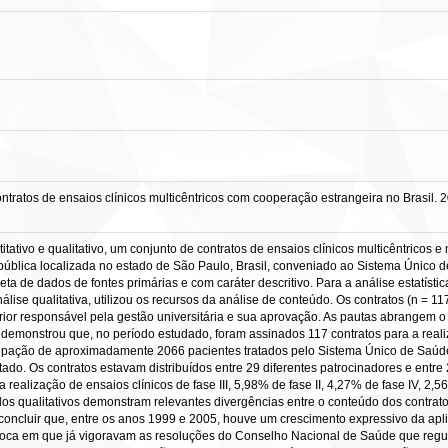
ntratos de ensaios clínicos multicêntricos com cooperação estrangeira no Brasil.
itativo e qualitativo, um conjunto de contratos de ensaios clínicos multicêntrico
 pública localizada no estado de São Paulo, Brasil, conveniado ao Sistema Único
a de dados de fontes primárias e com caráter descritivo. Para a análise estatística,
lise qualitativa, utilizou os recursos da análise de conteúdo. Os contratos (n = 1
rior responsável pela gestão universitária e sua aprovação. As pautas abrangem o
emonstrou que, no período estudado, foram assinados 117 contratos para a realiz
ticipação de aproximadamente 2066 pacientes tratados pelo Sistema Único de Saú
tado. Os contratos estavam distribuídos entre 29 diferentes patrocinadores e entre 
realização de ensaios clínicos de fase III, 5,98% de fase II, 4,27% de fase IV, 2,56
ados qualitativos demonstram relevantes divergências entre o conteúdo dos contratos
luir que, entre os anos 1999 e 2005, houve um crescimento expressivo da aplic
 época em que já vigoravam as resoluções do Conselho Nacional de Saúde que regu