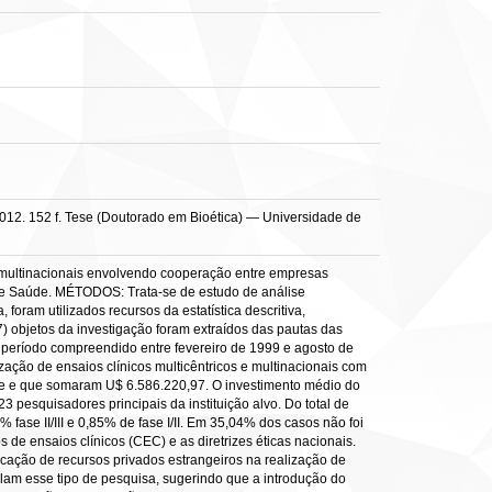
 2012. 152 f. Tese (Doutorado em Bioética) — Universidade de
s e multinacionais envolvendo cooperação entre empresas
 de Saúde. MÉTODOS: Trata-se de estudo de análise
 foram utilizados recursos da estatística descritiva,
17) objetos da investigação foram extraídos das pautas das
 período compreendido entre fevereiro de 1999 e agosto de
ação de ensaios clínicos multicêntricos e multinacionais com
de e que somaram U$ 6.586.220,97. O investimento médio do
23 pesquisadores principais da instituição alvo. Do total de
% fase II/III e 0,85% de fase I/II. Em 35,04% dos casos não foi
 de ensaios clínicos (CEC) e as diretrizes éticas nacionais.
ação de recursos privados estrangeiros na realização de
lam esse tipo de pesquisa, sugerindo que a introdução do