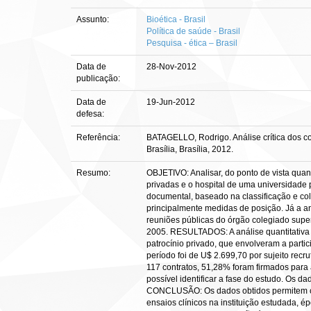
Assunto:
Bioética - Brasil
Política de saúde - Brasil
Pesquisa - ética – Brasil
Data de
28-Nov-2012
publicação:
Data de
19-Jun-2012
defesa:
Referência:
BATAGELLO, Rodrigo. Análise crítica dos co
Brasília, Brasília, 2012.
Resumo:
OBJETIVO: Analisar, do ponto de vista quant
privadas e o hospital de uma universidade
documental, baseado na classificação e colet
principalmente medidas de posição. Já a aná
reuniões públicas do órgão colegiado supe
2005. RESULTADOS: A análise quantitativa d
patrocínio privado, que envolveram a par
período foi de U$ 2.699,70 por sujeito recru
117 contratos, 51,28% foram firmados para a 
possível identificar a fase do estudo. Os d
CONCLUSÃO: Os dados obtidos permitem conc
ensaios clínicos na instituição estudada,