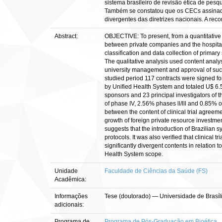
sistema brasileiro de revisão ética de pes
Também se constatou que os CECs assinados
divergentes das diretrizes nacionais. A r
Abstract:
OBJECTIVE: To present, from a quantitative a
between private companies and the hospital
classification and data collection of primary
The qualitative analysis used content analys
university management and approval of suc
studied period 117 contracts were signed for
by Unified Health System and totaled U$ 6.
sponsors and 23 principal investigators of th
of phase IV, 2.56% phases ll/lll and 0.85% o
between the content of clinical trial agre
growth of foreign private resource investment
suggests that the introduction of Brazilian 
protocols. It was also verified that clinical 
significantly divergent contents in relation
Health System scope.
Unidade
Faculdade de Ciências da Saúde (FS)
Acadêmica:
Informações
Tese (doutorado) — Universidade de Brasí
adicionais:
Programa de
Programa de Pós-Graduação em Bioética