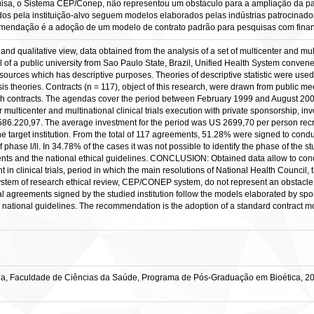
quisa, o Sistema CEP/Conep, não representou um obstáculo para a ampliação da part
 pela instituição-alvo seguem modelos elaborados pelas indústrias patrocinador
ecomendação é a adoção de um modelo de contrato padrão para pesquisas com fina
nd qualitative view, data obtained from the analysis of a set of multicenter and mul
 of a public university from Sao Paulo State, Brazil, Unified Health System conv
 sources which has descriptive purposes. Theories of descriptive statistic were used f
is theories. Contracts (n = 117), object of this research, were drawn from public m
h contracts. The agendas cover the period between February 1999 and August 200
 multicenter and multinational clinical trials execution with private sponsorship, in
586.220,97. The average investment for the period was US 2699,70 per person recru
e target institution. From the total of 117 agreements, 51.28% were signed to conduct 
f phase l/ll. In 34.78% of the cases it was not possible to identify the phase of the
ements and the national ethical guidelines. CONCLUSION: Obtained data allow to co
 in clinical trials, period in which the main resolutions of National Health Council, 
system of research ethical review, CEP/CONEP system, do not represent an obstacle to
trial agreements signed by the studied institution follow the models elaborated by spon
 to national guidelines. The recommendation is the adoption of a standard contract 
lia, Faculdade de Ciências da Saúde, Programa de Pós-Graduação em Bioética, 2