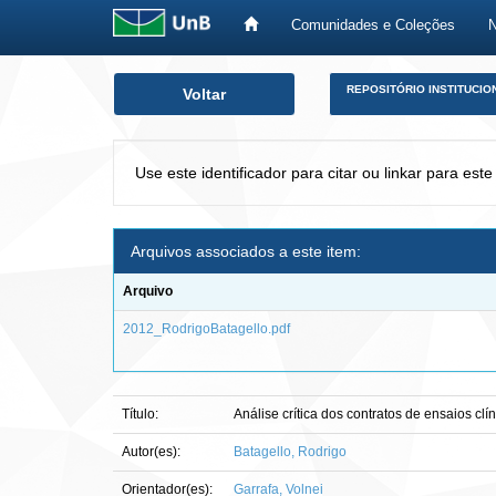
Comunidades e Coleções
Skip
REPOSITÓRIO INSTITUCIO
Voltar
navigation
Use este identificador para citar ou linkar para este
Arquivos associados a este item:
Arquivo
2012_RodrigoBatagello.pdf
Título:
Análise crítica dos contratos de ensaios cl
Autor(es):
Batagello, Rodrigo
Orientador(es):
Garrafa, Volnei