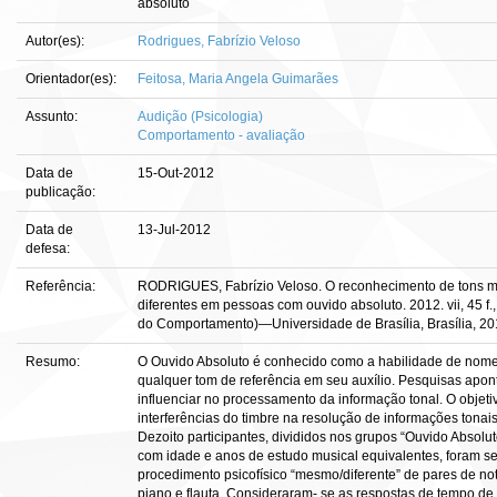
absoluto
Autor(es):
Rodrigues, Fabrízio Veloso
Orientador(es):
Feitosa, Maria Angela Guimarães
Assunto:
Audição (Psicologia)
Comportamento - avaliação
Data de
15-Out-2012
publicação:
Data de
13-Jul-2012
defesa:
Referência:
RODRIGUES, Fabrízio Veloso. O reconhecimento de tons mu
diferentes em pessoas com ouvido absoluto. 2012. vii, 45 f.
do Comportamento)—Universidade de Brasília, Brasília, 20
Resumo:
O Ouvido Absoluto é conhecido como a habilidade de nome
qualquer tom de referência em seu auxílio. Pesquisas apon
influenciar no processamento da informação tonal. O objetivo
interferências do timbre na resolução de informações tona
Dezoito participantes, divididos nos grupos “Ouvido Absolu
com idade e anos de estudo musical equivalentes, foram s
procedimento psicofísico “mesmo/diferente” de pares de not
piano e flauta. Consideraram- se as respostas de tempo de 