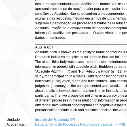
dos pares apresentados para análise dos dados. Verificou
apresentaram tempo de reação maior para a execução da
sem Ouvido Absoluto. Não se encontrou um desempenho me
acurácia nas respostas, medida em termos de julgamentos c
sugerem a participação de processos distintos na resolu
Absoluto. Propõe-se o envolvimento de aspectos perceptua
informação auditiva em pessoas com Ouvido Absoluto e poss
dados encontrados.
______________________________________________
ABSTRACT
Absolute pitch is known as the ability to name or produce a 
Research indicates that pitch is an attribute that can influen
The aim of this study was to assess the possible interference 
information in people with absolute pitch. Eighteen persons
"Absolute Pitch" (n = 7) and "Non-Absolute Pitch" (n = 11), 
study, for participation in a "same / different " psychophysic
notes with guitar, voice, piano and flute timbres. Data comin
judgment (accuracy) of the pairs presented were analized. It
absolute pitch showed slower reaction time in the task, as 
participants. The two groups did not differ in accuracy of r
of different processes in the resolution of information in pe
differential involvement of perceptual and cognitive aspects
persons with absolute pitch and possible effects of the variabi
Unidade
Instituto de Psicologia (IP)
Acadêmica:
Departamento de Processos Psicológicos Básicos (IP PPB)