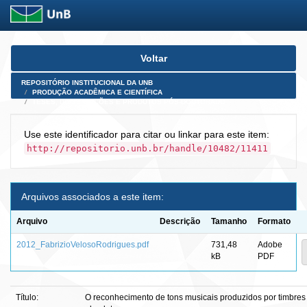
Skip
Voltar
navigation
REPOSITÓRIO INSTITUCIONAL DA UNB
PRODUÇÃO ACADÊMICA E CIENTÍFICA
TESES, DISSERTAÇÕES E PRODUTOS PÓS-DOUTORADO
Use este identificador para citar ou linkar para este item:
http://repositorio.unb.br/handle/10482/11411
Arquivos associados a este item:
Arquivo
Descrição
Tamanho
Formato
2012_FabrizioVelosoRodrigues.pdf
731,48
Adobe
kB
PDF
Título:
O reconhecimento de tons musicais produzidos por timbres