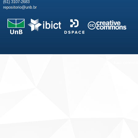
(61) 3107-2683
repositorio@unb.br
Fale conosco
Sobre