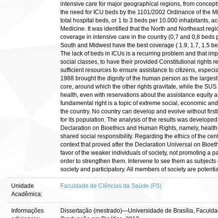
intensive care for major geographical regions, from concepts 
the need for ICU beds by the 1101/2002 Ordinance of the Mi
total hospital beds, or 1 to 3 beds per 10.000 inhabitants, ac
Medicine. It was identified that the North and Northeast reg
coverage in intensive care in the country (0,7 and 0,8 beds 
South and Midwest have the best coverage ( 1.9, 1.7, 1.5 bed
The lack of beds in ICUs is a recurring problem and that im
social classes, to have their provided Constitutional rights res
sufficient resources to ensure assistance to citizens, especia
1988 brought the dignity of the human person as the largest 
core, around which the other rights gravitate, while the SU
health, even with reservations about the assistance equity a
fundamental right is a topic of extreme social, economic and
the country. No country can develop and evolve without first
for its population. The analysis of the results was develope
Declaration on Bioethics and Human Rights, namely, health 
shared social responsibility. Regarding the ethics of the cen
context that proved after the Declaration Universal on Bioet
favor of the weaker individuals of society, not promoting a pa
order to strengthen them. Intervene to see them as subjects 
society and participatory. All members of society are potentia
Unidade
Faculdade de Ciências da Saúde (FS)
Acadêmica:
Informações
Dissertação (mestrado)—Universidade de Brasília, Faculd