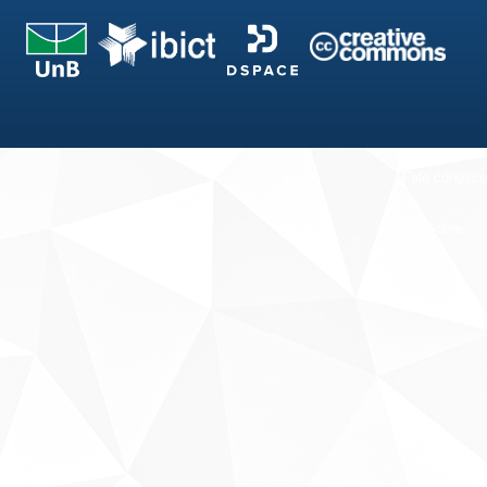
Fale conosco
Sobre