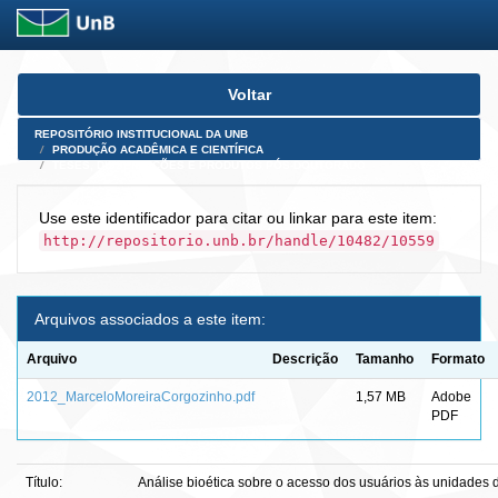
Skip
Voltar
navigation
REPOSITÓRIO INSTITUCIONAL DA UNB
PRODUÇÃO ACADÊMICA E CIENTÍFICA
TESES, DISSERTAÇÕES E PRODUTOS PÓS-DOUTORADO
Use este identificador para citar ou linkar para este item:
http://repositorio.unb.br/handle/10482/10559
Arquivos associados a este item:
Arquivo
Descrição
Tamanho
Formato
2012_MarceloMoreiraCorgozinho.pdf
1,57 MB
Adobe
PDF
Título:
Análise bioética sobre o acesso dos usuários às unidades d