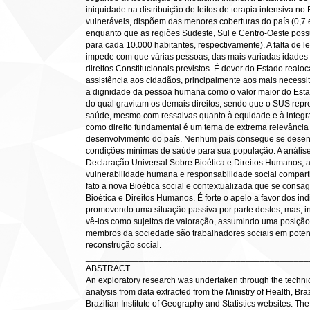
iniquidade na distribuição de leitos de terapia intensiva no
vulneráveis, dispõem das menores coberturas do país (0,7 e
enquanto que as regiões Sudeste, Sul e Centro-Oeste possue
para cada 10.000 habitantes, respectivamente). A falta de 
impede com que várias pessoas, das mais variadas idades 
direitos Constitucionais previstos. É dever do Estado realoc
assistência aos cidadãos, principalmente aos mais necessit
a dignidade da pessoa humana como o valor maior do Estad
do qual gravitam os demais direitos, sendo que o SUS repr
saúde, mesmo com ressalvas quanto à equidade e à integra
como direito fundamental é um tema de extrema relevância s
desenvolvimento do país. Nenhum país consegue se desenvo
condições mínimas de saúde para sua população. A análise
Declaração Universal Sobre Bioética e Direitos Humanos, a
vulnerabilidade humana e responsabilidade social comparti
fato a nova Bioética social e contextualizada que se cons
Bioética e Direitos Humanos. É forte o apelo a favor dos in
promovendo uma situação passiva por parte destes, mas, int
vê-los como sujeitos de valoração, assumindo uma posição 
membros da sociedade são trabalhadores sociais em potenc
reconstrução social.
______________________________________________
ABSTRACT
An exploratory research was undertaken through the technic
analysis from data extracted from the Ministry of Health, Bra
Brazilian Institute of Geography and Statistics websites. Th