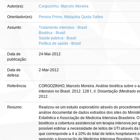
Autor(es):
Corgozinho, Marcelo Moreira
Orientador(es):
Pereira Primo, Walquíria Quida Salles
Assunto:
Tratamento intensivo - Brasil
Bioética - Brasil
Saúde pública - Brasil
Política de saúde - Brasil
Data de
24-Mai-2012
publicação:
Data de
2-Mar-2012
defesa:
Referência:
CORGOZINHO, Marcelo Moreira. Análise bioética sobre o a
intensivo no Brasil. 2012. 128 f., il. Dissertação (Mestrado 
2012.
Resumo:
Realizou-se um estudo exploratório através do procediment
análise documental de dados extraídos dos sites do Ministér
Estatística e Associação de Medicina Intensiva Brasileira. O 
bioéticos a cobertura assistencial em terapia intensiva por 
possível estimar a necessidade de leitos de UTI através da
que corresponde a 4 a 10% do total de leitos hospitalares o
segundo a Associação de Medicina Intensiva Brasileira. Os