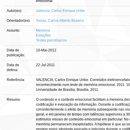
emocional
Autor(es):
Valencia, Carlos Enrique Uribe
Orientador(es):
Tomaz, Carlos Alberto Bezerra
Assunto:
Memória
Emoções
Testes psicológicos
Data de
10-Mai-2012
publicação:
Data de
22-Jul-2011
defesa:
Referência:
VALENCIA, Carlos Enrique Uribe. Correlatos eletroencefalo
reconhecimento num teste de memória emocional. 2011. 100
Universidade de Brasília, Brasília, 2011.
Resumo:
O conteúdo e o contexto emocional facilitam a memória d
codificação e evocação da informação. Durante a codificaç
consistentemente o efeito de memória subsequente nas osc
geral, e em janelas de tempo com latências superiores a 3
estímulos visuais de conteúdo emocional em particular. No 
memória permanecem inexplorados. A hipótese é que as os
mostrar maior atividade evocada e induzida durante a codi