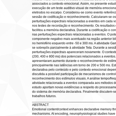
associados a contexto emocional. Assim, no presente estud
execução de um teste auditivo-visual de memória emociona
eletrodos no escalpo. Considerou-se como evento referênci
sessão de codificação e reconhecimento. Calcularam-se os 
perturbações espectrais relacionadas a eventos em cada 
nos testes de recordação e reconhecimento. Os resultados
facilitou a memória declarativa. Durante a codificação o co
nas perturbações espectrais relacionadas a eventos. O pot
componente negativo mais acentuado na região anterior bilat
no hemisfério esquerdo entre -50 e 300 ms. A atividade G
se sobrepôs parcialmente à atividade Teta. Durante a sess
perturbações espectrais apareceram novamente. O contexto
(200, 400 e 800 ms) dos potenciais relacionados a eventos
apresentaram aumento durante o reconhecimento de estímu
principalmente nas latências em torno de 200 e 500 ms. Es
declarativa pelo conteúdo e pelo contexto emocional depend
discutida a possível participação de mecanismos de control
reconhecimento dos estímulos visuais. A análise tempo/fre
atividade relacionada a eventos comparada aos métodos de 
estudo aportam novas evidências a respeito do processame
do sistema de memória declarativa. Finalmente discutem-se
trabalhos futuros.
______________________________________________
ABSTRACT
Emotional content/context enhances declarative memory thr
mechanisms. At encoding, neurophysiological studies have