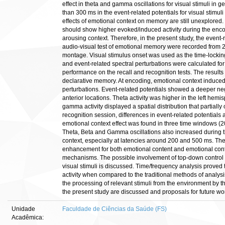
effect in theta and gamma oscillations for visual stimuli in 
than 300 ms in the event-related potentials for visual stimuli
effects of emotional context on memory are still unexplored.
should show higher evoked/induced activity during the encod
arousing context. Therefore, in the present study, the event
audio-visual test of emotional memory were recorded from 2
montage. Visual stimulus onset was used as the time-lockin
and event-related spectral perturbations were calculated for
performance on the recall and recognition tests. The results 
declarative memory. At encoding, emotional context induced 
perturbations. Event-related potentials showed a deeper nega
anterior locations. Theta activity was higher in the left he
gamma activity displayed a spatial distribution that partially 
recognition session, differences in event-related potential
emotional context effect was found in three time windows (2
Theta, Beta and Gamma oscillations also increased during th
context, especially at latencies around 200 and 500 ms. Th
enhancement for both emotional content and emotional conte
mechanisms. The possible involvement of top-down control
visual stimuli is discussed. Time/frequency analysis proved 
activity when compared to the traditional methods of analy
the processing of relevant stimuli from the environment by th
the present study are discussed and proposals for future wo
Unidade
Faculdade de Ciências da Saúde (FS)
Acadêmica: