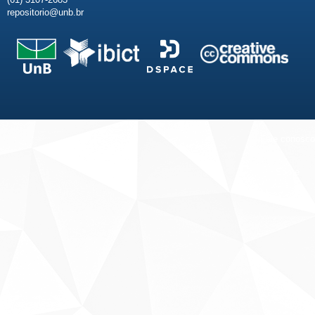
repositorio@unb.br
Fale conosco
Sobre