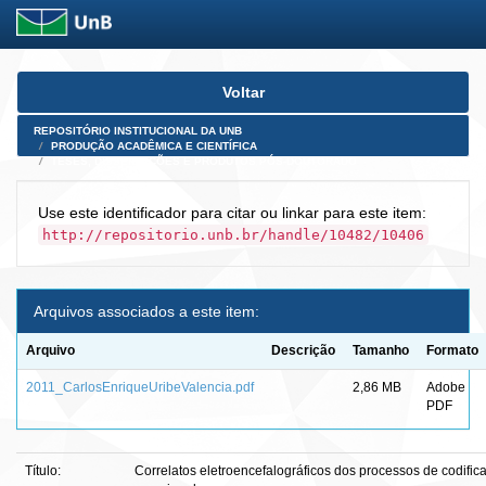
Skip
Voltar
navigation
REPOSITÓRIO INSTITUCIONAL DA UNB
PRODUÇÃO ACADÊMICA E CIENTÍFICA
TESES, DISSERTAÇÕES E PRODUTOS PÓS-DOUTORADO
Use este identificador para citar ou linkar para este item:
http://repositorio.unb.br/handle/10482/10406
Arquivos associados a este item:
Arquivo
Descrição
Tamanho
Formato
2011_CarlosEnriqueUribeValencia.pdf
2,86 MB
Adobe
PDF
Título:
Correlatos eletroencefalográficos dos processos de codif