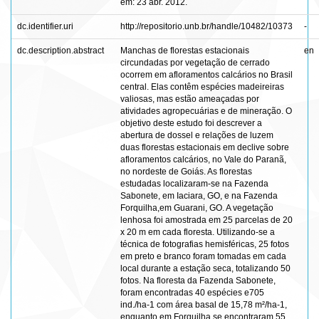
em: 23 abr. 2012.
dc.identifier.uri
http://repositorio.unb.br/handle/10482/10373
-
dc.description.abstract
Manchas de florestas estacionais
en
circundadas por vegetação de cerrado
ocorrem em afloramentos calcários no Brasil
central. Elas contêm espécies madeireiras
valiosas, mas estão ameaçadas por
atividades agropecuárias e de mineração. O
objetivo deste estudo foi descrever a
abertura de dossel e relações de luzem
duas florestas estacionais em declive sobre
afloramentos calcários, no Vale do Paranã,
no nordeste de Goiás. As florestas
estudadas localizaram-se na Fazenda
Sabonete, em Iaciara, GO, e na Fazenda
Forquilha,em Guarani, GO. A vegetação
lenhosa foi amostrada em 25 parcelas de 20
x 20 m em cada floresta. Utilizando-se a
técnica de fotografias hemisféricas, 25 fotos
em preto e branco foram tomadas em cada
local durante a estação seca, totalizando 50
fotos. Na floresta da Fazenda Sabonete,
foram encontradas 40 espécies e705
ind./ha-1 com área basal de 15,78 m²/ha-1,
enquanto em Forquilha se encontraram 55