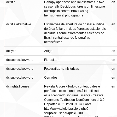
dc.title
Canopy openness and lai estimates in two
en
seasonally Deciduous forests on limestone
outcrops in central Brazil Using
hemispherical photographs
dc.title.alternative
Estimativas de abertura do dossel e índice
en
de área foliar em duas florestas estacionais
deciduais sobre afloramentos calcários no
Brasil central usando fotografias
hemisféricas
dc.type
Artigo
en
dc.subject.keyword
Florestas
en
dc.subject.keyword
Fotografias hemisféricas
en
dc.subject.keyword
Cerrados
en
dc.rights.license
Revista Árvore - Todo o conteúdo deste
en
periódico, exceto onde está identificado,
está licenciado sob uma Licença Creative
Commons.(Attribution-NonCommercial 3.0
Unported (CC BY-NC 3.0)). Fonte:
http://www.scielo.br/scielo.php?
script=sci_serial&pid=0100-