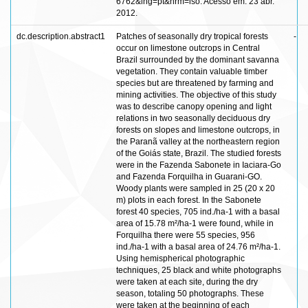
6762&lng=pt&nrm=iso. Acesso em: 23 abr.
2012.
dc.description.abstract1
Patches of seasonally dry tropical forests
-
occur on limestone outcrops in Central
Brazil surrounded by the dominant savanna
vegetation. They contain valuable timber
species but are threatened by farming and
mining activities. The objective of this study
was to describe canopy opening and light
relations in two seasonally deciduous dry
forests on slopes and limestone outcrops, in
the Paranã valley at the northeastern region
of the Goiás state, Brazil. The studied forests
were in the Fazenda Sabonete in Iaciara-Go
and Fazenda Forquilha in Guarani-GO.
Woody plants were sampled in 25 (20 x 20
m) plots in each forest. In the Sabonete
forest 40 species, 705 ind./ha-1 with a basal
area of 15.78 m²/ha-1 were found, while in
Forquilha there were 55 species, 956
ind./ha-1 with a basal area of 24.76 m²/ha-1.
Using hemispherical photographic
techniques, 25 black and white photographs
were taken at each site, during the dry
season, totaling 50 photographs. These
were taken at the beginning of each