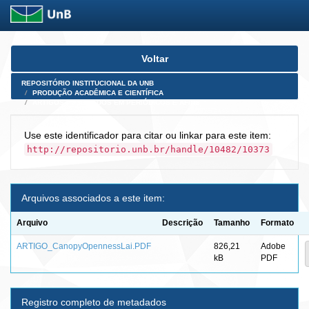
Skip
Voltar
navigation
REPOSITÓRIO INSTITUCIONAL DA UNB
PRODUÇÃO ACADÊMICA E CIENTÍFICA
ARTIGOS PUBLICADOS EM PERIÓDICOS E AFINS
Use este identificador para citar ou linkar para este item:
http://repositorio.unb.br/handle/10482/10373
Arquivos associados a este item:
Arquivo
Descrição
Tamanho
Formato
ARTIGO_CanopyOpennessLai.PDF
826,21
Adobe
kB
PDF
Registro completo de metadados