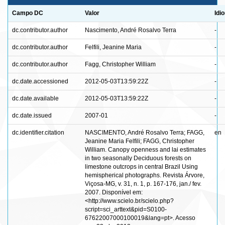
Campo DC
Valor
Idi
dc.contributor.author
Nascimento, André Rosalvo Terra
-
dc.contributor.author
Felfili, Jeanine Maria
-
dc.contributor.author
Fagg, Christopher William
-
dc.date.accessioned
2012-05-03T13:59:22Z
-
dc.date.available
2012-05-03T13:59:22Z
-
dc.date.issued
2007-01
-
dc.identifier.citation
NASCIMENTO, André Rosalvo Terra; FAGG,
en
Jeanine Maria Felfili; FAGG, Christopher
William. Canopy openness and lai estimates
in two seasonally Deciduous forests on
limestone outcrops in central Brazil Using
hemispherical photographs. Revista Árvore,
Viçosa-MG, v. 31, n. 1, p. 167-176, jan./ fev.
2007. Disponível em:
<http://www.scielo.br/scielo.php?
script=sci_arttext&pid=S0100-
67622007000100019&lang=pt>. Acesso