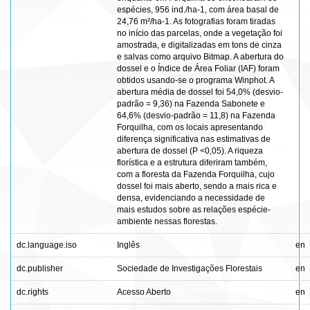
espécies, 956 ind./ha-1, com área basal de
24,76 m²/ha-1. As fotografias foram tiradas
no início das parcelas, onde a vegetação foi
amostrada, e digitalizadas em tons de cinza
e salvas como arquivo Bitmap. A abertura do
dossel e o Índice de Área Foliar (IAF) foram
obtidos usando-se o programa Winphot. A
abertura média de dossel foi 54,0% (desvio-
padrão = 9,36) na Fazenda Sabonete e
64,6% (desvio-padrão = 11,8) na Fazenda
Forquilha, com os locais apresentando
diferença significativa nas estimativas de
abertura de dossel (P <0,05). A riqueza
florística e a estrutura diferiram também,
com a floresta da Fazenda Forquilha, cujo
dossel foi mais aberto, sendo a mais rica e
densa, evidenciando a necessidade de
mais estudos sobre as relações espécie-
ambiente nessas florestas.
dc.language.iso
Inglês
en
dc.publisher
Sociedade de Investigações Florestais
en
dc.rights
Acesso Aberto
en