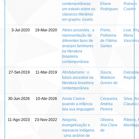
contemporâneas :
Eliane
Robson
um estudo sobre os
Rodrigues
Coelho
clássicos literários
em graphic novels
3-Jul-2020
19-Mar-2020
Afetos possíveis : a
Freire,
Leal, Vir
representação de
Pollianna
Maria
diferentes tipos de
de Fátima
Vasconc
arranjos familiares
Santos
na literatura
brasileira
contemporânea
27-Set-2019
11-Mar-2019
Afrofuturismo : o
Souza,
Dalcasta
futuro ancestral na
Waldson
Regina
literatura brasileira
Gomes de
contemporânea
30-Jun-2026
10-Abr-2026
Ainda Clarice :
Cerqueira,
Silva, An
quando a infância
Andréa
Claudia 
fala sua linguagem
Pereira
11-Ago-2023
23-Nov-2022
Alegoria,
Oliveira,
Ribeiro,
evangelização e
Ana Clara
Mandaga
massacre indígena
de
: uma análise de