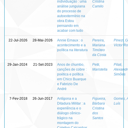
individuação : uma
Cristina
análise junguiana
Camilo
do processo de
autoextermínio na
obra Estou
pensando em
acabar com tudo
22-Jul-2026
28-Mai-2026
Annie Ernaux : o
Pereira,
Pinezi, G
acontecimento e a
Mariana
Victor R
política na literatura
Timóteo
da Costa
29-Jan-2024
21-Set-2023
Anos de chumbo,
Petti,
Pilati,
canções de cobre :
Maristella
Alexandr
poética e política
Simões
em Chico Buarque
e Fabrizio De
André
7-Fev-2018
26-Jun-2017
Antígona e a
Figueira,
Gomes, 
Ditadura Militar : a
Bárbara
Luís
experiência e o
Cristina
diálogo cênico-
dos
trágico na
Santos
montagem do
Coletivo Calcanhar