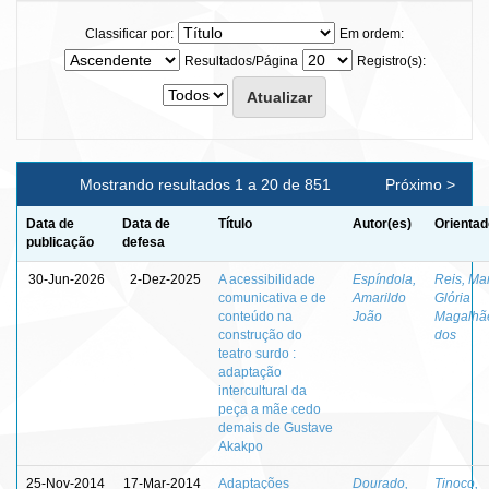
Classificar por:
Em ordem:
Resultados/Página
Registro(s):
Mostrando resultados 1 a 20 de 851
Próximo >
Data de
Data de
Título
Autor(es)
Orientad
publicação
defesa
30-Jun-2026
2-Dez-2025
A acessibilidade
Espíndola,
Reis, Ma
comunicativa e de
Amarildo
Glória
conteúdo na
João
Magalhã
construção do
dos
teatro surdo :
adaptação
intercultural da
peça a mãe cedo
demais de Gustave
Akakpo
25-Nov-2014
17-Mar-2014
Adaptações
Dourado,
Tinoco,