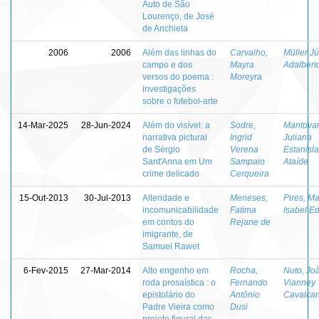
Auto de São
Lourenço, de José
de Anchieta
2006
2006
Além das linhas do
Carvalho,
Müller Jú
campo e dos
Mayra
Adalbert
versos do poema :
Moreyra
investigações
sobre o futebol-arte
14-Mar-2025
28-Jun-2024
Além do visível: a
Sodre,
Mantovan
narrativa pictural
Ingrid
Juliana
de Sérgio
Verena
Estanisl
Sant'Anna em Um
Sampaio
Ataíde
crime delicado
Cerqueira
15-Out-2013
30-Jul-2013
Alteridade e
Meneses,
Pires, Ma
incomunicabilidade
Fatima
Isabel E
em contos do
Rejane de
imigrante, de
Samuel Rawet
6-Fev-2015
27-Mar-2014
Alto engenho em
Rocha,
Nuto, Jo
roda prosaística : o
Fernando
Vianney
epistolário do
Antônio
Cavalcan
Padre Vieira como
Dusi
projeto figural das