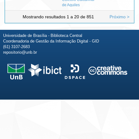
de Aquiles
Mostrando resultados 1 a 20 de 851
Próximo >
Universidade de Brasília - Biblioteca Central
Coordenadoria de Gestão da Informação Digital - GID
(61) 3107-2683
repositorio@unb.br
Fale conosco
Sobre