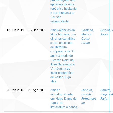
epifanias de uma
república hesitante
e das litanias a el-
Rei não
ressuscitante
13-Jun-2019
17-Jan-2019
Ambivalências da
Santana,
Biserra, 
alma humana : um
Marcos
Alves
olhar psicanalítico
Celso
sobre um estudo
Prado
de literatura
comparada de “O
ano da morte de
Ricardo Reis” de
José Saramago e
“A máquina de
fazer espanhóis”
de Valter Hugo
Mãe
26-Jan-2016
31-Ago-2015
Amor e
Oliveira,
Barreto, 
monstruosidade
Priscila
Regina 
em Notre-Dame de
Fernandes
Faria
Paris : da
de
literaratura à dança