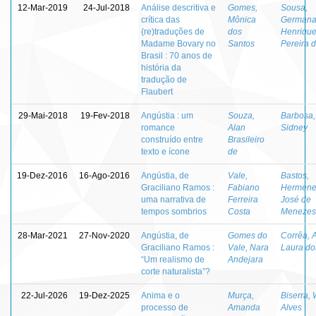
12-Mar-2019
24-Jul-2018
Análise descritiva e
Gomes,
Sousa,
crítica das
Mônica
German
(re)traduções de
dos
Henriqu
Madame Bovary no
Santos
Pereira 
Brasil : 70 anos de
história da
tradução de
Flaubert
29-Mai-2018
19-Fev-2018
Angústia : um
Souza,
Barbosa,
romance
Alan
Sidney
construído entre
Brasileiro
texto e ícone
de
19-Dez-2016
16-Ago-2016
Angústia, de
Vale,
Bastos,
Graciliano Ramos :
Fabiano
Hermene
uma narrativa de
Ferreira
José de
tempos sombrios
Costa
Menezes
28-Mar-2021
27-Nov-2020
Angústia, de
Gomes do
Corrêa, 
Graciliano Ramos :
Vale, Nara
Laura do
“Um realismo de
Andejara
corte naturalista”?
22-Jul-2026
19-Dez-2025
Anima e o
Murça,
Biserra, 
processo de
Amanda
Alves