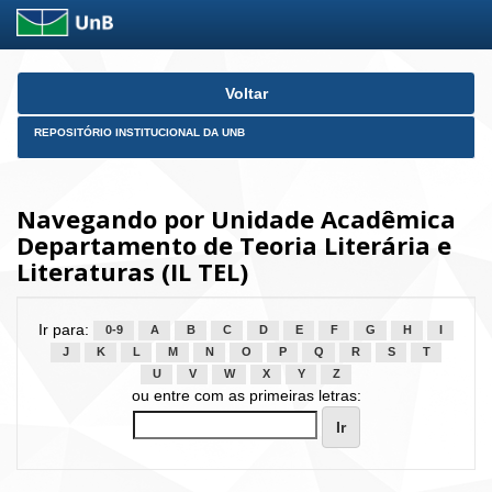
Skip
Voltar
navigation
REPOSITÓRIO INSTITUCIONAL DA UNB
Navegando por Unidade Acadêmica
Departamento de Teoria Literária e
Literaturas (IL TEL)
Ir para:
0-9
A
B
C
D
E
F
G
H
I
J
K
L
M
N
O
P
Q
R
S
T
U
V
W
X
Y
Z
ou entre com as primeiras letras: