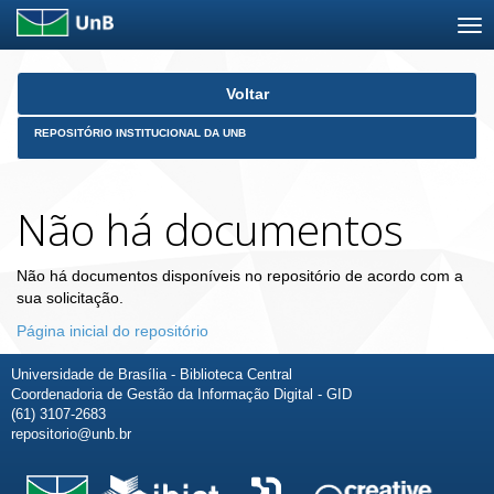
Skip
Voltar
navigation
REPOSITÓRIO INSTITUCIONAL DA UNB
Não há documentos
Não há documentos disponíveis no repositório de acordo com a
sua solicitação.
Página inicial do repositório
Universidade de Brasília - Biblioteca Central
Coordenadoria de Gestão da Informação Digital - GID
(61) 3107-2683
repositorio@unb.br