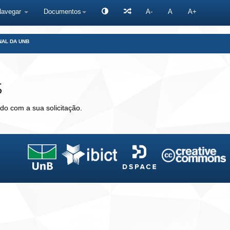
Navegar
Documentos
A-
A
A+
NAL DA UNB
s
do com a sua solicitação.