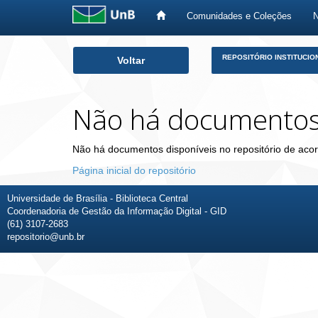
Comunidades e Coleções
Skip
REPOSITÓRIO INSTITUCIO
Voltar
navigation
Não há documento
Não há documentos disponíveis no repositório de acor
Página inicial do repositório
Universidade de Brasília - Biblioteca Central
Coordenadoria de Gestão da Informação Digital - GID
(61) 3107-2683
repositorio@unb.br