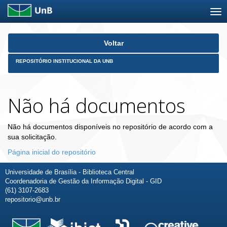
Skip
Voltar
navigation
REPOSITÓRIO INSTITUCIONAL DA UNB
Não há documentos
Não há documentos disponíveis no repositório de acordo com a
sua solicitação.
Página inicial do repositório
Universidade de Brasília - Biblioteca Central
Coordenadoria de Gestão da Informação Digital - GID
(61) 3107-2683
repositorio@unb.br