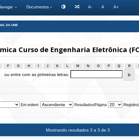
Navegar
Documentos
A-
A
A+
NAL DA UNB
ica Curso de Engenharia Eletrônica (FC
F
G
H
I
J
K
L
M
N
O
P
Q
R
ou entre com as primeiras letras:
Em ordem:
Resultados/Página
Registro(
Mostrando resultados 3 a 3 de 3