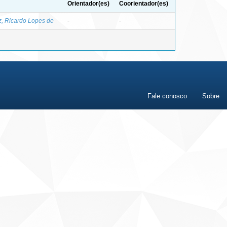
Orientador(es)
Coorientador(es)
z, Ricardo Lopes de
-
-
Fale conosco
Sobre