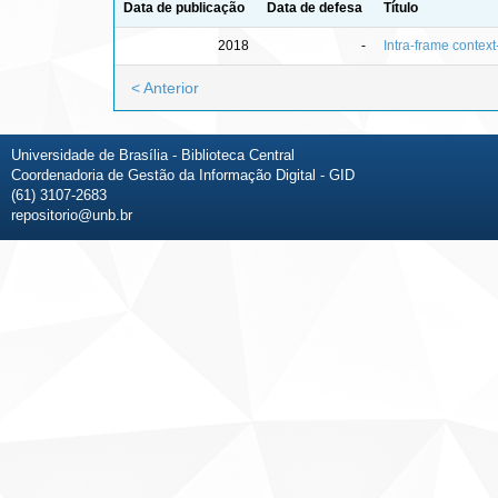
Data de publicação
Data de defesa
Título
2018
-
Intra-frame contex
< Anterior
Universidade de Brasília - Biblioteca Central
Coordenadoria de Gestão da Informação Digital - GID
(61) 3107-2683
repositorio@unb.br