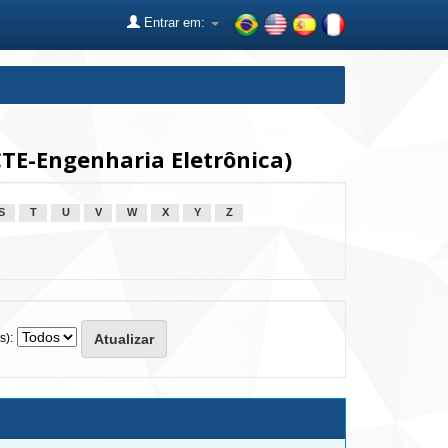
Entrar em:
TE-Engenharia Eletrônica)
S
T
U
V
W
X
Y
Z
s):