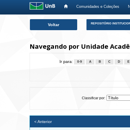
Comunidades e Coleções
Skip
REPOSITÓRIO INSTITUCIO
Voltar
navigation
Navegando por Unidade Acadêm
Ir para:
0-9
A
B
C
D
E
Classificar por:
< Anterior