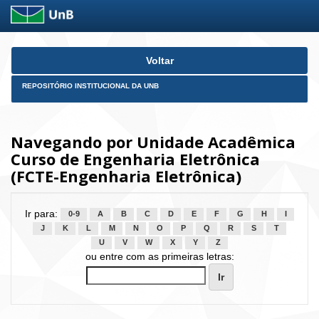
Skip
Voltar
navigation
REPOSITÓRIO INSTITUCIONAL DA UNB
Navegando por Unidade Acadêmica
Curso de Engenharia Eletrônica
(FCTE-Engenharia Eletrônica)
Ir para:
0-9
A
B
C
D
E
F
G
H
I
J
K
L
M
N
O
P
Q
R
S
T
U
V
W
X
Y
Z
ou entre com as primeiras letras: