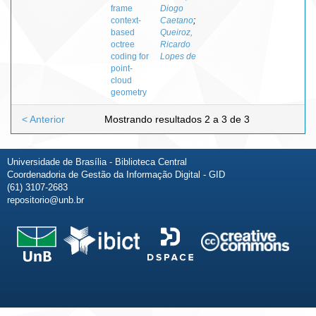
frame
Diogo
context-
Caetano
;
based
Queiroz,
octree
Ricardo
coding for
Lopes de
point-
cloud
geometry
< Anterior
Mostrando resultados 2 a 3 de 3
Universidade de Brasília - Biblioteca Central
Coordenadoria de Gestão da Informação Digital - GID
(61) 3107-2683
repositorio@unb.br