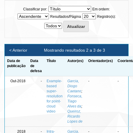
Classificar por:
Em ordem:
Resultados/Página
Registro(s):
< Anterior
Mostrando resultados 2 a 3 de 3
Data de
Data
Título
Autor(es)
Orientador(es)
Coorient
publicação
de
defesa
Out-2018
-
Example-
Garcia,
-
-
based
Diogo
super-
Caetano
;
resolution
Fonseca,
for point-
Tiago
cloud
Alves da
;
video
Queiroz,
Ricardo
Lopes de
2018
-
Intra-
Garcia,
-
-