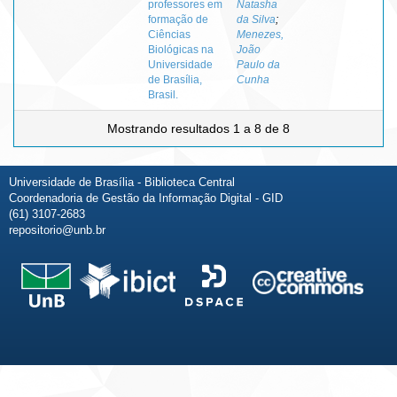
professores em
Natasha
formação de
da Silva
;
Ciências
Menezes,
Biológicas na
João
Universidade
Paulo da
de Brasília,
Cunha
Brasil.
Mostrando resultados 1 a 8 de 8
Universidade de Brasília - Biblioteca Central
Coordenadoria de Gestão da Informação Digital - GID
(61) 3107-2683
repositorio@unb.br
Fale conosco