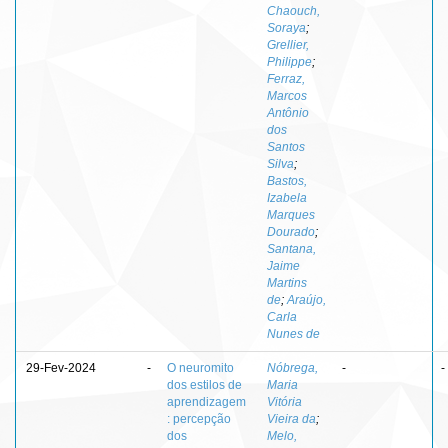
Chaouch,
Soraya
;
Grellier,
Philippe
;
Ferraz,
Marcos
Antônio
dos
Santos
Silva
;
Bastos,
Izabela
Marques
Dourado
;
Santana,
Jaime
Martins
de
;
Araújo,
Carla
Nunes de
29-Fev-2024
-
O neuromito
Nóbrega,
-
-
dos estilos de
Maria
aprendizagem
Vitória
: percepção
Vieira da
;
dos
Melo,