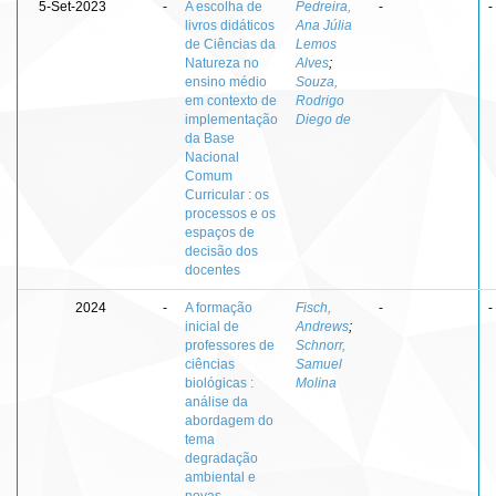
5-Set-2023
-
A escolha de
Pedreira,
-
-
livros didáticos
Ana Júlia
de Ciências da
Lemos
Natureza no
Alves
;
ensino médio
Souza,
em contexto de
Rodrigo
implementação
Diego de
da Base
Nacional
Comum
Curricular : os
processos e os
espaços de
decisão dos
docentes
2024
-
A formação
Fisch,
-
-
inicial de
Andrews
;
professores de
Schnorr,
ciências
Samuel
biológicas :
Molina
análise da
abordagem do
tema
degradação
ambiental e
novas