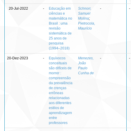
20-Jul-2022
-
Educação em
Schnorr,
-
-
ciências e
Samuel
matemática no
Molina
;
Brasil : uma
Pietrocola,
revisão
Maurício
sistemática de
25 anos de
pesquisa
(1994–2018)
20-Dez-2023
-
Equívocos
Menezes,
-
-
conceituais
João
são difíceis de
Paulo
morrer :
Cunha de
compreensão
da prevalência
de crenças
errôneas
relacionadas
aos diferentes
estilos de
aprendizagem
entre
professores