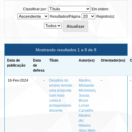
Classificar por:
Em ordem:
Resultados/Página
Registro(s):
Mostrando resultados 1 a 8 de 8
Data de
Data
Título
Autor(es)
Orientador(es)
C
publicação
de
defesa
16-Fev-2024
-
Desafios do
Martins,
-
-
ensino remoto :
Mickaella
uma proposta
Michelson
;
com mais
Sousa,
cores e
Bruce
protagonismo
Lorran
discente
Carvalho
Martins
de
;
Ribeiro,
Alice Melo