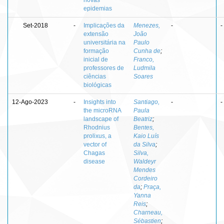
epidemias
Set-2018
-
Implicações da
Menezes,
-
-
extensão
João
universitária na
Paulo
formação
Cunha de
;
inicial de
Franco,
professores de
Ludmila
ciências
Soares
biológicas
12-Ago-2023
-
Insights into
Santiago,
-
-
the microRNA
Paula
landscape of
Beatriz
;
Rhodnius
Bentes,
prolixus, a
Kaio Luís
vector of
da Silva
;
Chagas
Silva,
disease
Waldeyr
Mendes
Cordeiro
da
;
Praça,
Yanna
Reis
;
Charneau,
Sébastien
;