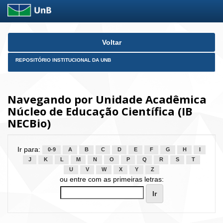
Skip
Voltar
navigation
REPOSITÓRIO INSTITUCIONAL DA UNB
Navegando por Unidade Acadêmica
Núcleo de Educação Científica (IB
NECBio)
Ir para:
0-9
A
B
C
D
E
F
G
H
I
J
K
L
M
N
O
P
Q
R
S
T
U
V
W
X
Y
Z
ou entre com as primeiras letras: