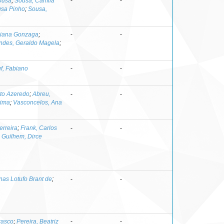
ousa
;
Sousa, Camila
-
-
usa Pinho
;
Sousa,
uciana Gonzaga
;
-
-
ndes, Geraldo Magela
;
f, Fabiano
-
-
ato Azeredo
;
Abreu,
-
-
tima
;
Vasconcelos, Ana
erreira
;
Frank, Carlos
-
-
;
Guilhem, Dirce
nas Lotufo Brant de
;
-
-
rasco
;
Pereira, Beatriz
-
-