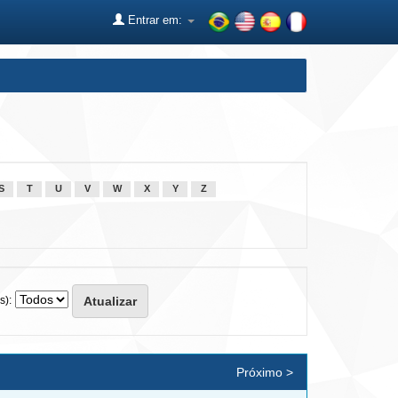
Entrar em:
S
T
U
V
W
X
Y
Z
s):
Próximo >