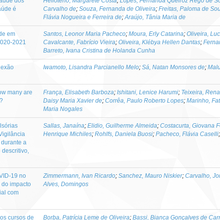
saúde dos
Helioterio, Margarete Costa
;
Lopes, Fernanda Queiroz Rego de S
aúde é
Carvalho de
;
Souza, Fernanda de Oliveira
;
Freitas, Paloma de So
Flávia Nogueira e Ferreira de
;
Araújo, Tânia Maria de
ade em
Santos, Leonor Maria Pacheco
;
Moura, Erly Catarina
;
Oliveira, L
 2020-2021
Cavalcante, Fabrício Vieira
;
Oliveira, Klébya Hellen Dantas
;
Ferna
Barreto, Ivana Cristina de Holanda Cunha
flexão
Iwamoto, Lisandra Parcianello Melo
;
Sá, Natan Monsores de
;
Malu
how many are
França, Elisabeth Barboza
;
Ishitani, Lenice Harumi
;
Teixeira, Ren
d?
Daisy Maria Xavier de
;
Corrêa, Paulo Roberto Lopes
;
Marinho, Fa
Maria Nogales
lsórias
Sallas, Janaína
;
Elidio, Guilherme Almeida
;
Costacurta, Giovana F
Vigilância
Henrique Michiles
;
Rohlfs, Daniela Buosi
;
Pacheco, Flávia Caselli
 durante a
descritivo,
VID-19 no
Zimmermann, Ivan Ricardo
;
Sanchez, Mauro Niskier
;
Carvalho, Jo
e do impacto
Alves, Domingos
ial com
a os cursos de
Borba, Patrícia Leme de Oliveira
;
Bassi, Bianca Gonçalves de Car