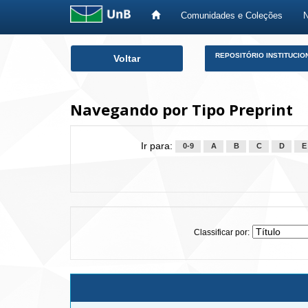
Comunidades e Coleções
Skip
REPOSITÓRIO INSTITUCIO
Voltar
navigation
Navegando por Tipo Preprint
Ir para:
0-9
A
B
C
D
E
Classificar por: