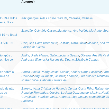
Autor(es)
D-19 e leitos
Albuquerque, Nila Larisse Silva de
;
Pedrosa, Nathália
ará, Brasil
Brandão, Celmário Castro
;
Mendonça, Ana Valéria Machado
;
Sous
-19 no Brasil
e COVID-19
Reis, Ana Carla Bittencourt
;
Castilho, Mara Lúcia
;
Mariano, Ana P
Edilson de Souza
ão após o
Aridja, Ursila Manga
;
Gallo, Luciana Guerra
;
Oliveira, Ana Flávia 
scritivo com
Andressa Wanneska Martins da
;
Duarte, Elisabeth Carmen
ões sobre a
Souza, Sheila Rodrigues de
;
Santos, Leonor Maria Pacheco
;
Barre
emia da
Holanda
;
Angulo-Tuesta, Antonia
;
Andrade, Luiz Odorico Monteiro
Niskier
;
Silva, Gabriela Oliveira da
rdo de não
Barreto, Ivana Cristina de Holanda Cunha
;
Costa Filho, Raimundo 
cas de
Ronaldo Fernandes
;
Oliveira, Luciana Gonzaga de
;
Martins, Natá
19
Cavalcante, Fabrício Vieira
;
Andrade, Luiz Odorico Monteiro de
;
S
Pacheco