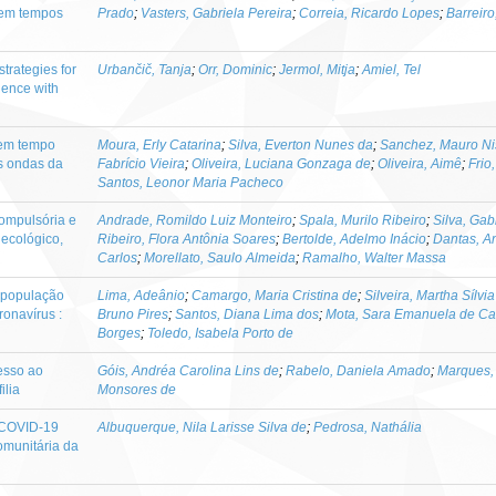
 em tempos
Prado
;
Vasters, Gabriela Pereira
;
Correia, Ricardo Lopes
;
Barreiro
trategies for
Urbančič, Tanja
;
Orr, Dominic
;
Jermol, Mitja
;
Amiel, Tel
ience with
 em tempo
Moura, Erly Catarina
;
Silva, Everton Nunes da
;
Sanchez, Mauro Ni
as ondas da
Fabrício Vieira
;
Oliveira, Luciana Gonzaga de
;
Oliveira, Aimê
;
Frio
Santos, Leonor Maria Pacheco
ompulsória e
Andrade, Romildo Luiz Monteiro
;
Spala, Murilo Ribeiro
;
Silva, Gab
 ecológico,
Ribeiro, Flora Antônia Soares
;
Bertolde, Adelmo Inácio
;
Dantas, A
Carlos
;
Morellato, Saulo Almeida
;
Ramalho, Walter Massa
a população
Lima, Adeânio
;
Camargo, Maria Cristina de
;
Silveira, Martha Sílvi
onavírus :
Bruno Pires
;
Santos, Diana Lima dos
;
Mota, Sara Emanuela de Ca
Borges
;
Toledo, Isabela Porto de
esso ao
Góis, Andréa Carolina Lins de
;
Rabelo, Daniela Amado
;
Marques, 
ilia
Monsores de
 COVID-19
Albuquerque, Nila Larisse Silva de
;
Pedrosa, Nathália
omunitária da