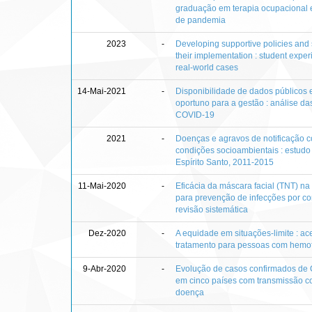
graduação em terapia ocupacional
de pandemia
2023
-
Developing supportive policies and s
their implementation : student exper
real-world cases
14-Mai-2021
-
Disponibilidade de dados públicos
oportuno para a gestão : análise d
COVID-19
2021
-
Doenças e agravos de notificação c
condições socioambientais : estudo
Espírito Santo, 2011-2015
11-Mai-2020
-
Eficácia da máscara facial (TNT) n
para prevenção de infecções por cor
revisão sistemática
Dez-2020
-
A equidade em situações-limite : ac
tratamento para pessoas com hemof
9-Abr-2020
-
Evolução de casos confirmados de
em cinco países com transmissão c
doença