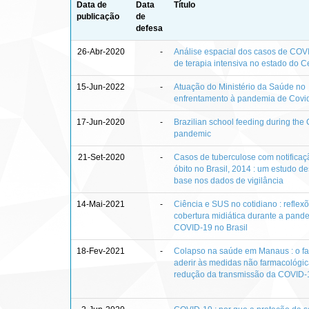
Data de
Data
Título
publicação
de
defesa
26-Abr-2020
-
Análise espacial dos casos de COVI
de terapia intensiva no estado do Ce
15-Jun-2022
-
Atuação do Ministério da Saúde no
enfrentamento à pandemia de Covid
17-Jun-2020
-
Brazilian school feeding during th
pandemic
21-Set-2020
-
Casos de tuberculose com notificaç
óbito no Brasil, 2014 : um estudo de
base nos dados de vigilância
14-Mai-2021
-
Ciência e SUS no cotidiano : reflex
cobertura midiática durante a pand
COVID-19 no Brasil
18-Fev-2021
-
Colapso na saúde em Manaus : o fa
aderir às medidas não farmacológi
redução da transmissão da COVID-