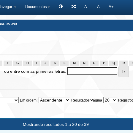
Navegar
Documentos
A-
A
A+
NAL DA UNB
F
G
H
I
J
K
L
M
N
O
P
Q
R
ou entre com as primeiras letras:
Em ordem:
Resultados/Página
Registro(
Mostrando resultados 1 a 20 de 39