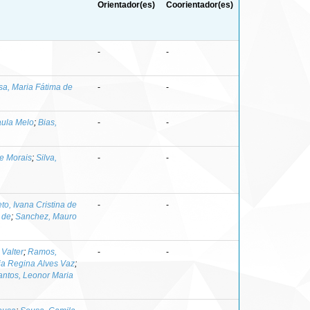
Orientador(es)
Coorientador(es)
-
-
a, Maria Fátima de
-
-
aula Melo
;
Bias,
-
-
de Morais
;
Silva,
-
-
to, Ivana Cristina de
-
-
 de
;
Sanchez, Mauro
Valter
;
Ramos,
-
-
lia Regina Alves Vaz
;
antos, Leonor Maria