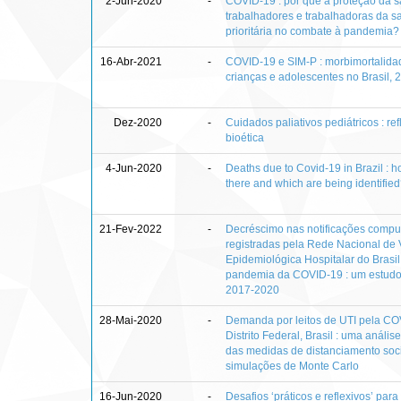
2-Jun-2020
-
COVID-19 : por que a proteção da 
trabalhadores e trabalhadoras da s
prioritária no combate à pandemia?
16-Abr-2021
-
COVID-19 e SIM-P : morbimortalid
crianças e adolescentes no Brasil,
Dez-2020
-
Cuidados paliativos pediátricos : re
bioética
4-Jun-2020
-
Deaths due to Covid-19 in Brazil : 
there and which are being identifie
21-Fev-2022
-
Decréscimo nas notificações compu
registradas pela Rede Nacional de 
Epidemiológica Hospitalar do Brasil
pandemia da COVID-19 : um estudo 
2017-2020
28-Mai-2020
-
Demanda por leitos de UTI pela CO
Distrito Federal, Brasil : uma anális
das medidas de distanciamento soc
simulações de Monte Carlo
16-Jun-2020
-
Desafios ‘práticos e reflexivos’ par