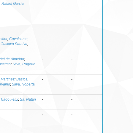
, Rafael Garcia
-
-
skier
;
Cavalcante,
-
-
, Gustavo Saraiva
;
riel de Almeida
;
-
-
nselmo
;
Silva, Rogerio
a Martinez
;
Bastos,
-
-
rvalho
;
Silva, Roberta
Tiago Félix
;
Sá, Natan
-
-
-
-