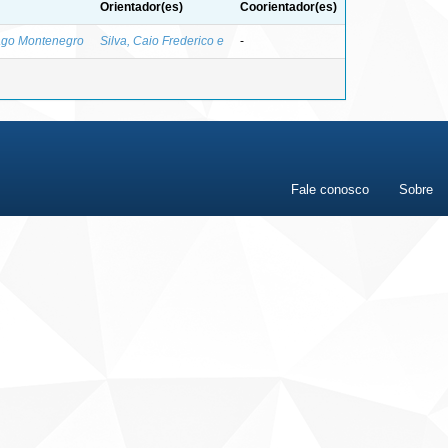
Orientador(es)
Coorientador(es)
ago Montenegro
Silva, Caio Frederico e
-
Fale conosco
Sobre