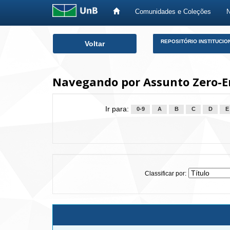
Comunidades e Coleções
Skip
REPOSITÓRIO INSTITUCIO
Voltar
navigation
Navegando por Assunto Zero-E
Ir para:
0-9
A
B
C
D
E
Classificar por: