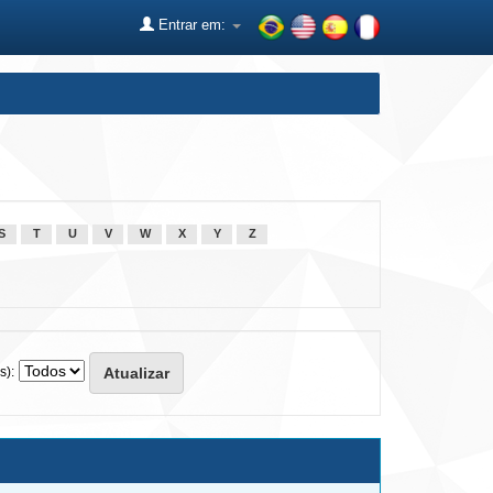
Entrar em:
S
T
U
V
W
X
Y
Z
s):