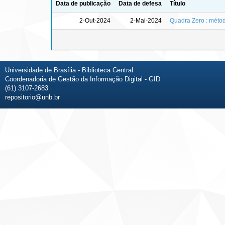
Data de publicação
Data de defesa
Título
2-Out-2024
2-Mai-2024
Quadra Zero : métod
Universidade de Brasília - Biblioteca Central
Coordenadoria de Gestão da Informação Digital - GID
(61) 3107-2683
repositorio@unb.br