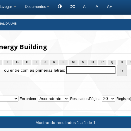
Navegar
Documentos
A-
A
A+
NAL DA UNB
nergy Building
F
G
H
I
J
K
L
M
N
O
P
Q
R
ou entre com as primeiras letras:
Em ordem:
Resultados/Página
Registro(
Mostrando resultados 1 a 1 de 1