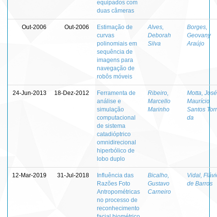
equipados com
duas câmeras
Out-2006
Out-2006
Estimação de
Alves,
Borges,
curvas
Deborah
Geovany
polinomiais em
Silva
Araújo
sequência de
imagens para
navegação de
robôs móveis
24-Jun-2013
18-Dez-2012
Ferramenta de
Ribeiro,
Motta, José
análise e
Marcello
Maurício
simulação
Marinho
Santos Tor
computacional
da
de sistema
catadióptrico
omnidirecional
hiperbólico de
lobo duplo
12-Mar-2019
31-Jul-2018
Influência das
Bicalho,
Vidal, Flávi
Razões Foto
Gustavo
de Barros
Antropométricas
Carneiro
no processo de
reconhecimento
facial biométrico