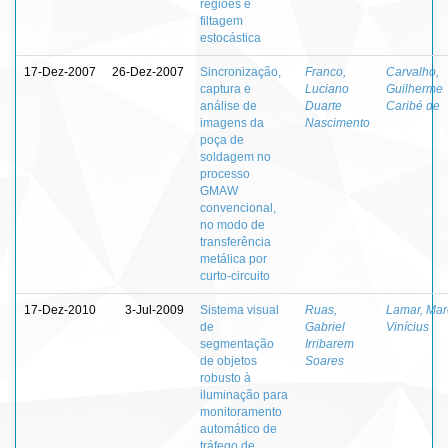
regiões e
filtagem
estocástica
17-Dez-2007
26-Dez-2007
Sincronização,
Franco,
Carvalho,
captura e
Luciano
Guilherme
análise de
Duarte
Caribé de
imagens da
Nascimento
poça de
soldagem no
processo
GMAW
convencional,
no modo de
transferência
metálica por
curto-circuito
17-Dez-2010
3-Jul-2009
Sistema visual
Ruas,
Lamar, Mar
de
Gabriel
Vinícius
segmentação
Irribarem
de objetos
Soares
robusto à
iluminação para
monitoramento
automático de
tráfego de