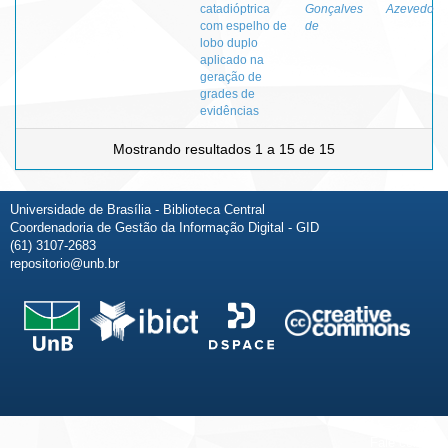
catadióptrica
Gonçalves
Azevedo
com espelho de
de
lobo duplo
aplicado na
geração de
grades de
evidências
Mostrando resultados 1 a 15 de 15
Universidade de Brasília - Biblioteca Central
Coordenadoria de Gestão da Informação Digital - GID
(61) 3107-2683
repositorio@unb.br
Fale conosco