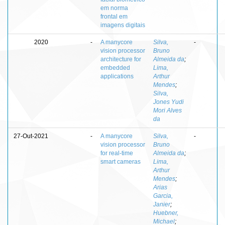
em norma
frontal em
imagens digitais
2020
-
A manycore
Silva,
-
vision processor
Bruno
architecture for
Almeida da
;
embedded
Lima,
applications
Arthur
Mendes
;
Silva,
Jones Yudi
Mori Alves
da
27-Out-2021
-
A manycore
Silva,
-
vision processor
Bruno
for real-time
Almeida da
;
smart cameras
Lima,
Arthur
Mendes
;
Arias
Garcia,
Janier
;
Huebner,
Michael
;