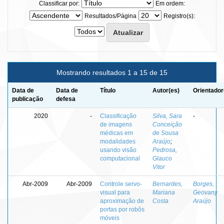
Classificar por:
Em ordem:
Resultados/Página
Registro(s):
Mostrando resultados 1 a 15 de 15
Data de
Data de
Título
Autor(es)
Orientador
publicação
defesa
2020
-
Classificação
Silva, Sara
-
de imagens
Conceição
médicas em
de Sousa
modalidades
Araújo
;
usando visão
Pedrosa,
computacional
Glauco
Vitor
Abr-2009
Abr-2009
Controle servo-
Bernardes,
Borges,
visual para
Mariana
Geovany
aproximação de
Costa
Araújo
portas por robôs
móveis