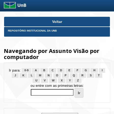
Skip
Voltar
navigation
REPOSITÓRIO INSTITUCIONAL DA UNB
Navegando por Assunto Visão por
computador
Ir para:
0-9
A
B
C
D
E
F
G
H
I
J
K
L
M
N
O
P
Q
R
S
T
U
V
W
X
Y
Z
ou entre com as primeiras letras: