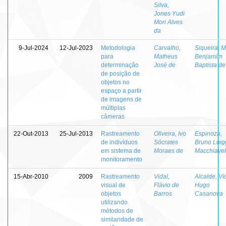
Silva,
Jones Yudi
Mori Alves
da
9-Jul-2024
12-Jul-2023
Metodologia
Carvalho,
Siqueira, M
para
Matheus
Benjamim
determinação
José de
Baptista de
de posição de
objetos no
espaço a partir
de imagens de
múltiplas
câmeras
22-Out-2013
25-Jul-2013
Rastreamento
Oliveira, Ivo
Espinoza,
de indivíduos
Sócrates
Bruno Luig
em sistema de
Moraes de
Macchiavel
monitoramento
15-Abr-2010
2009
Rastreamento
Vidal,
Alcalde, Ví
visual de
Flávio de
Hugo
objetos
Barros
Casanova
utilizando
métodos de
similaridade de