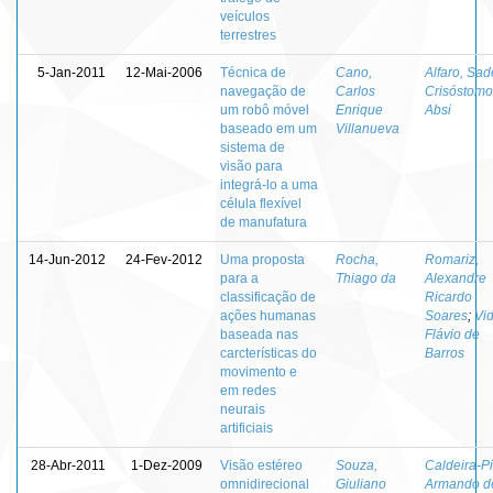
veículos
terrestres
5-Jan-2011
12-Mai-2006
Técnica de
Cano,
Alfaro, Sad
navegação de
Carlos
Crisóstomo
um robô móvel
Enrique
Absi
baseado em um
Villanueva
sistema de
visão para
integrá-lo a uma
célula flexível
de manufatura
14-Jun-2012
24-Fev-2012
Uma proposta
Rocha,
Romariz,
para a
Thiago da
Alexandre
classificação de
Ricardo
ações humanas
Soares
;
Vid
baseada nas
Flávio de
carcterísticas do
Barros
movimento e
em redes
neurais
artificiais
28-Abr-2011
1-Dez-2009
Visão estéreo
Souza,
Caldeira-Pi
omnidirecional
Giuliano
Armando d