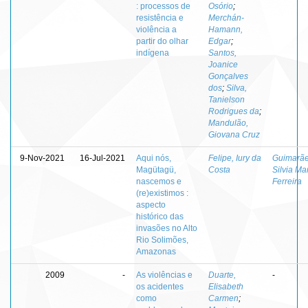
: processos de
Osório
;
resistência e
Merchán-
violência a
Hamann,
partir do olhar
Edgar
;
indígena
Santos,
Joanice
Gonçalves
dos
;
Silva,
Tanielson
Rodrigues da
;
Mandulão,
Giovana Cruz
9-Nov-2021
16-Jul-2021
Aqui nós,
Felipe, Iury da
Guimarãe
Magütagü,
Costa
Silvia Ma
nascemos e
Ferreira
(re)existimos :
aspecto
histórico das
invasões no Alto
Rio Solimões,
Amazonas
2009
-
As violências e
Duarte,
-
os acidentes
Elisabeth
como
Carmen
;