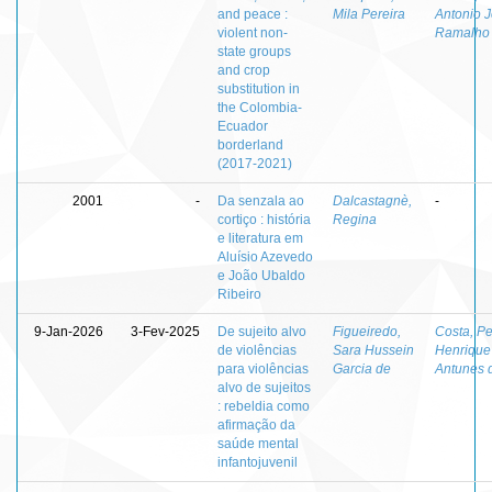
and peace :
Mila Pereira
Antonio 
violent non-
Ramalho
state groups
and crop
substitution in
the Colombia-
Ecuador
borderland
(2017-2021)
2001
-
Da senzala ao
Dalcastagnè,
-
cortiço : história
Regina
e literatura em
Aluísio Azevedo
e João Ubaldo
Ribeiro
9-Jan-2026
3-Fev-2025
De sujeito alvo
Figueiredo,
Costa, P
de violências
Sara Hussein
Henrique
para violências
Garcia de
Antunes 
alvo de sujeitos
: rebeldia como
afirmação da
saúde mental
infantojuvenil