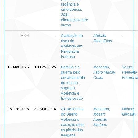
urgência e
emergência,
2011 :
diferenças entre
sexos
2004
-
Avaliação de
Abdalla
-
risco de
Filho, Elias
violência em
Psiquiatria
Forense
13-Mai-2025
13-Fev-2025
Bataille e a
Machado,
Souza,
guerra pelo
Fábio Maolly
Herivelto
encantamento
Costa
Pereira d
do mundo :
sagrado,
violência e
transgressão
15-Abr-2016
22-Mar-2016
A Caixa Preta
Machado,
Milovic,
do Direito :
Mozart
Miroslav
violência e
Augusto
exceção entre
Mariano
os pixels das
imagens