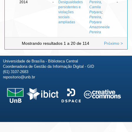
2014
-
Desigualdades
Pereira,
-
persistentes e
Camila
violações
Potyara
;
sociais
Pereira,
ampliadas
Potyara
Amazoneida
Pereira
Mostrando resultados 1 a 20 de 114
Próximo >
Universidade de Brasília - Biblioteca Central
Coordenadoria de Gestão da Informação Digital - GID
(61) 3107-2683
repositorio@unb.br
Fale conosco