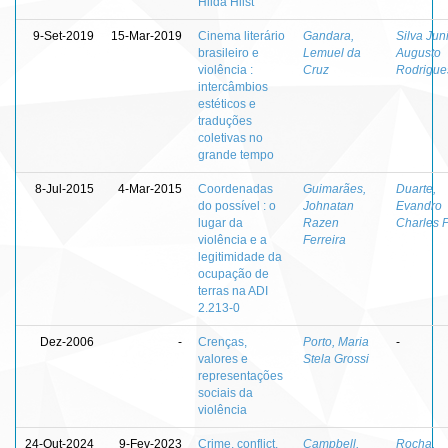
Hilda Hilst
9-Set-2019
15-Mar-2019
Cinema literário
Gandara,
Silva Juni
brasileiro e
Lemuel da
Augusto
violência :
Cruz
Rodrigue
intercâmbios
estéticos e
traduções
coletivas no
grande tempo
8-Jul-2015
4-Mar-2015
Coordenadas
Guimarães,
Duarte,
do possível : o
Johnatan
Evandro
lugar da
Razen
Charles 
violência e a
Ferreira
legitimidade da
ocupação de
terras na ADI
2.213-0
Dez-2006
-
Crenças,
Porto, Maria
-
valores e
Stela Grossi
representações
sociais da
violência
24-Out-2024
9-Fev-2023
Crime, conflict,
Campbell,
Rocha,