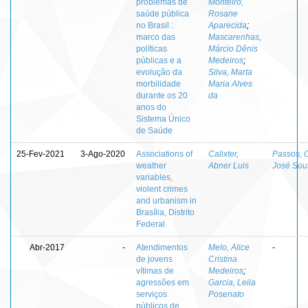
problemas de
Monteiro,
saúde pública
Rosane
no Brasil :
Aparecida
;
marco das
Mascarenhas,
políticas
Márcio Dênis
públicas e a
Medeiros
;
evolução da
Silva, Marta
morbilidade
Maria Alves
durante os 20
da
anos do
Sistema Único
de Saúde
25-Fev-2021
3-Ago-2020
Associations of
Calixter,
Passos, 
weather
Abner Luis
José Sou
variables,
violent crimes
and urbanism in
Brasília, Distrito
Federal
Abr-2017
-
Atendimentos
Melo, Alice
-
de jovens
Cristina
vítimas de
Medeiros
;
agressões em
Garcia, Leila
serviços
Posenato
públicos de