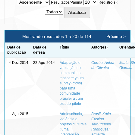
Resultados/Página
Registro(s):
Mostrando resultados 1 a 20 de 114
Próximo >
Data de
Data de
Título
Autor(es)
Orientad
publicação
defesa
4-Dez-2014
22-Ago-2014
Adaptação e
Corrêa, Arthur
Murta, Sh
validação do
de Oliveira
Giardini
communities
that care youth
survey (ctcys)
para uma
comunidade
brasileira : um
estudo-piloto
Ago-2015
-
Adolescência,
Brasil, Kátia
-
violência e
Cristina
objetos culturais
Tarouquella
: uma
Rodrigues
;
intervenção
Almeida,