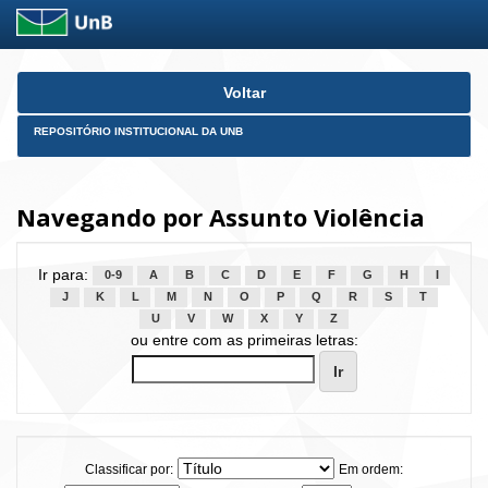
Skip
Voltar
navigation
REPOSITÓRIO INSTITUCIONAL DA UNB
Navegando por Assunto Violência
Ir para:
0-9
A
B
C
D
E
F
G
H
I
J
K
L
M
N
O
P
Q
R
S
T
U
V
W
X
Y
Z
ou entre com as primeiras letras:
Classificar por:
Em ordem: