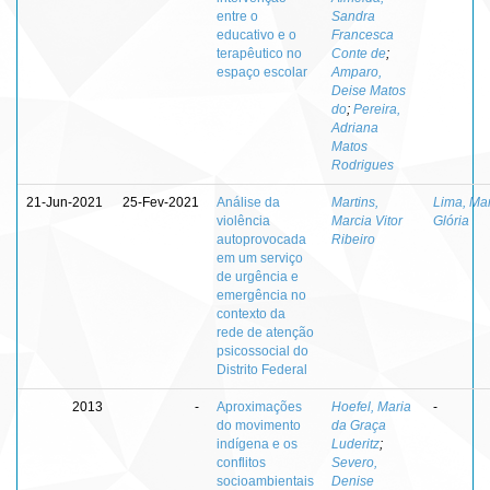
entre o
Sandra
educativo e o
Francesca
terapêutico no
Conte de
;
espaço escolar
Amparo,
Deise Matos
do
;
Pereira,
Adriana
Matos
Rodrigues
21-Jun-2021
25-Fev-2021
Análise da
Martins,
Lima, Ma
violência
Marcia Vitor
Glória
autoprovocada
Ribeiro
em um serviço
de urgência e
emergência no
contexto da
rede de atenção
psicossocial do
Distrito Federal
2013
-
Aproximações
Hoefel, Maria
-
do movimento
da Graça
indígena e os
Luderitz
;
conflitos
Severo,
socioambientais
Denise