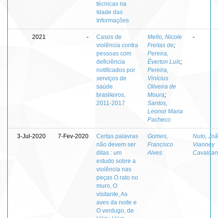
técnicas na
Idade das
Informações
2021
-
Casos de
Mello, Nicole
-
violência contra
Freitas de
;
pessoas com
Pereira,
deficiência
Éverton Luís
;
notificados por
Pereira,
serviços de
Vinícius
saúde
Oliveira de
brasileiros,
Moura
;
2011-2017
Santos,
Leonor Maria
Pacheco
3-Jul-2020
7-Fev-2020
Certas palavras
Gomes,
Nuto, Jo
não devem ser
Francisco
Vianney
ditas : um
Alves
Cavalcan
estudo sobre a
violência nas
peças O rato no
muro, O
visitante, As
aves da noite e
O verdugo, de