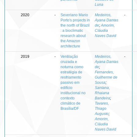
Luna
2020
-
Severiano Mario
Medeiros,
-
Porto's projects in
Ayana Dantas
the north of Brazil
de
;
Amorim,
: a bioclimatic
Cláudia
research about
Naves David
the Amazon
architecture
2019
-
Ventilação
Medeiros,
-
cruzada e
Ayana Dantas
noturna como
de
;
estratégia de
Fernandes,
resfriamento
Guilherme de
passivo em
Sousa
;
edifício
Santana,
institucional no
Rhaiana
contexto
Bandeira
;
climático de
Tavares,
Brasília/DF
Thiago
Augusto
;
Amorim,
Cláudia
Naves David