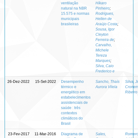
ventilação
Híkaro
natural na NBR
Pinheiro
;
15.575 e normas
Rodrigues,
municipais
Hellen de
brasileiras
Araújo Costa
;
Sousa, Igor
Cleyton
Ferreira de
;
Carvalho,
Michele
Tereza
Marques
;
Silva, Caio
Frederico e
26-Dez-2022
15-Set-2022
Desempenho
Sancho, Thaís
Silva, 
térmico e
Aurora Vilela
Cronem
energético em
Ribeiro
estabelecimentos
assistenciais de
saúde : três
contextos
climáticos do
Brasil
23-Fev-2017
11-Mar-2016
Diagrama de
Sales,
Romero