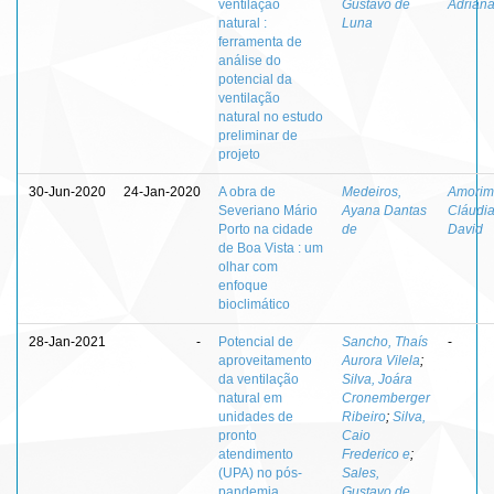
ventilação
Gustavo de
Adriana
natural :
Luna
ferramenta de
análise do
potencial da
ventilação
natural no estudo
preliminar de
projeto
30-Jun-2020
24-Jan-2020
A obra de
Medeiros,
Amorim
Severiano Mário
Ayana Dantas
Cláudi
Porto na cidade
de
David
de Boa Vista : um
olhar com
enfoque
bioclimático
28-Jan-2021
-
Potencial de
Sancho, Thaís
-
aproveitamento
Aurora Vilela
;
da ventilação
Silva, Joára
natural em
Cronemberger
unidades de
Ribeiro
;
Silva,
pronto
Caio
atendimento
Frederico e
;
(UPA) no pós-
Sales,
pandemia
Gustavo de