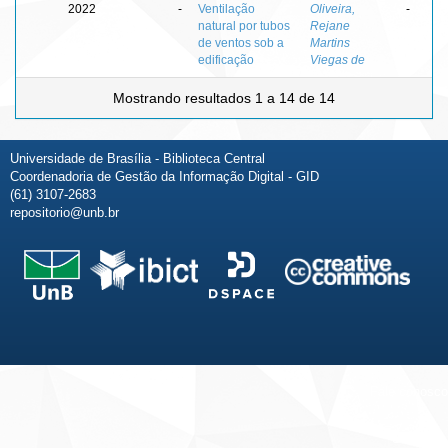
2022
-
Ventilação
Oliveira,
-
natural por tubos
Rejane
de ventos sob a
Martins
edificação
Viegas de
Mostrando resultados 1 a 14 de 14
Universidade de Brasília - Biblioteca Central
Coordenadoria de Gestão da Informação Digital - GID
(61) 3107-2683
repositorio@unb.br
Fale conosco
Sobre