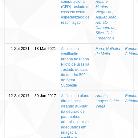
computacional
Rejane
(CFD) : estudo de
Martins
caso em centro
Viegas de
;
especializado de
Aguiar, João
reabilitação
Renato
Carneiro de
;
Silva, Caio
Frederico e
1-Set-2021
18-Mai-2021
Análise da
Faria, Nathália
Romero
ventilação
de Mello
Adriana
urbana no Plano
Piloto de Brasília
: estudo de caso
da quadra 500
do Setor
Sudoeste
12-Set-2017
30-Jun-2017
Análise do plano
Arboés,
Romero
diretor local
Louyse Guide
Adriana
visando auxiliar
Veiga
na decisão de
parâmetros
urbanísticos mais
adequados em
relação à
ventilação