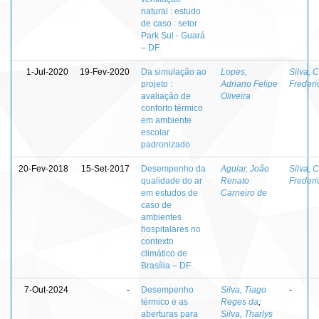
natural : estudo
de caso : setor
Park Sul - Guará
– DF
1-Jul-2020
19-Fev-2020
Da simulação ao
Lopes,
Silva, 
projeto :
Adriano Felipe
Frederi
avaliação de
Oliveira
conforto térmico
em ambiente
escolar
padronizado
20-Fev-2018
15-Set-2017
Desempenho da
Aguiar, João
Silva, 
qualidade do ar
Renato
Frederi
em estudos de
Carneiro de
caso de
ambientes
hospitalares no
contexto
climático de
Brasília – DF
7-Out-2024
-
Desempenho
Silva, Tiago
-
térmico e as
Reges da
;
aberturas para
Silva, Tharlys