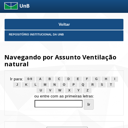
Skip
Voltar
navigation
REPOSITÓRIO INSTITUCIONAL DA UNB
Navegando por Assunto Ventilação
natural
Ir para:
0-9
A
B
C
D
E
F
G
H
I
J
K
L
M
N
O
P
Q
R
S
T
U
V
W
X
Y
Z
ou entre com as primeiras letras: