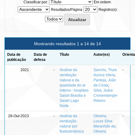
Classificar por:
Em ordem:
Resultados/Página
Registro(s):
Mostrando resultados 1 a 14 de 14
Data de
Data de
Título
Autor(es)
Orienta
publicação
defesa
2021
-
Análise da
Sancho, Thaís
-
ventilação
Aurora Vilela
;
natural e da
Pantoja, João
qualidade do ar
da Costa
;
interno : hospitais
Silva, Joára
Sarah Brasília e
Cronemberger
Sarah Lago
Ribeiro
Norte
28-Out-2023
-
Análise da
Oliveira,
-
ventilação
Lucas Silva
natural por
Maranhão de
;
fluidodinâmica
Oliveira,