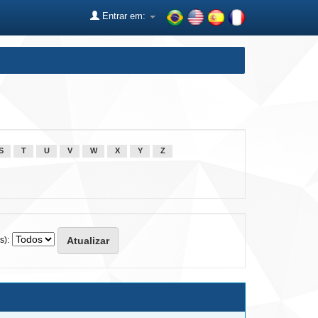
Entrar em:
S
T
U
V
W
X
Y
Z
s):