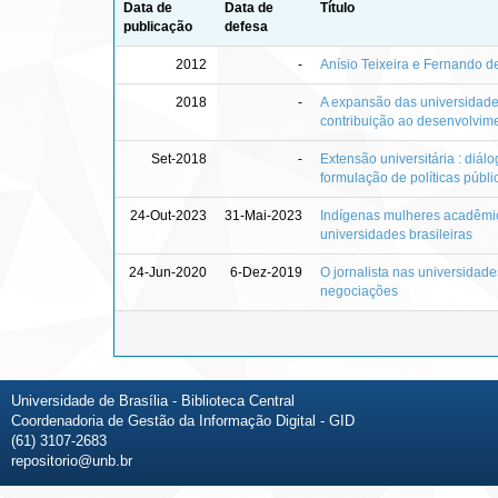
Data de
Data de
Título
publicação
defesa
2012
-
Anísio Teixeira e Fernando d
2018
-
A expansão das universidades
contribuição ao desenvolvim
Set-2018
-
Extensão universitária : diá
formulação de políticas públi
24-Out-2023
31-Mai-2023
Indígenas mulheres acadêmica
universidades brasileiras
24-Jun-2020
6-Dez-2019
O jornalista nas universidades
negociações
Universidade de Brasília - Biblioteca Central
Coordenadoria de Gestão da Informação Digital - GID
(61) 3107-2683
repositorio@unb.br