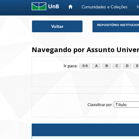
Comunidades e Coleções
Skip
REPOSITÓRIO INSTITUCIO
Voltar
navigation
Navegando por Assunto Univers
Ir para:
0-9
A
B
C
D
E
Classificar por: