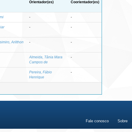
Orientador(es)
Coorientador(es)
emi
-
-
iar
-
-
imiro, Arilthon
-
-
Almeida, Tânia Mara
-
Campos de
Pereira, Fábio
-
Henrique
Fale conosco
Sobre