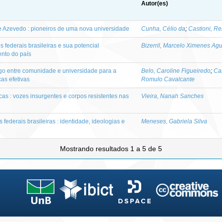
Autor(es)
e Azevedo : pioneiros de uma nova universidade
Cunha, Célio da
;
Castioni, R
 federais brasileiras e sua potencial
Bizerril, Marcelo Ximenes Agu
ento do país
logo entre comunidade e universidade para a
Belo, Caroline Figueiredo
;
Cas
cas efetivas
Romulo Cavalcante
s : vozes insurgentes e corpos resistentes nas
Vieira, Nanah Sanches
 federais brasileiras : identidade, ideologias e
Meneses, Gabriela Silva
Mostrando resultados 1 a 5 de 5