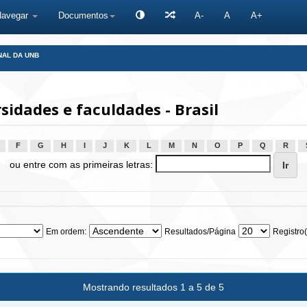
Navegar
Documentos
A-
A
A+
NAL DA UNB
idades e faculdades - Brasil
F
G
H
I
J
K
L
M
N
O
P
Q
R
ou entre com as primeiras letras:
Em ordem:
Resultados/Página
Registro(
Mostrando resultados 1 a 5 de 5