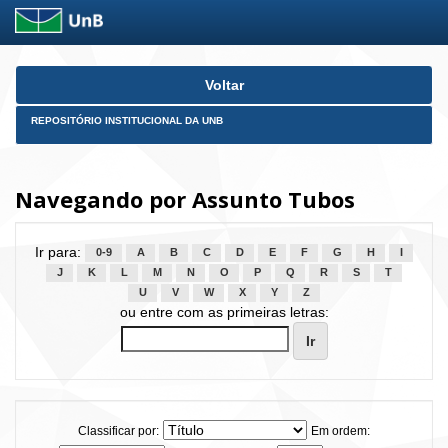
Skip
Voltar
navigation
REPOSITÓRIO INSTITUCIONAL DA UNB
Navegando por Assunto Tubos
Ir para:
0-9
A
B
C
D
E
F
G
H
I
J
K
L
M
N
O
P
Q
R
S
T
U
V
W
X
Y
Z
ou entre com as primeiras letras:
Classificar por:
Em ordem: