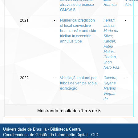
através do processo
Huanca
Absi
GMAW-S
2021
-
Numerical prediction
Ferrari,
-
of local convective
Jalusa
heat transfer and skin
Maria da
friction in eccentric
Silva
;
annulus tube
Kayser,
Fábio
Matos
;
Goulart,
Jhon
Nero Vaz
2022
-
Ventilação natural por
Oliveira,
-
tubos de ventos sob a
Rejane
edificação
Martins
Viegas
de
Mostrando resultados 1 a 5 de 5
Universidade de Brasília - Biblioteca Central
Coordenadoria de Gestão da Informação Digital - GID