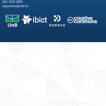
(61) 3107-2683
repositorio@unb.br
Fale conosco
Sobre