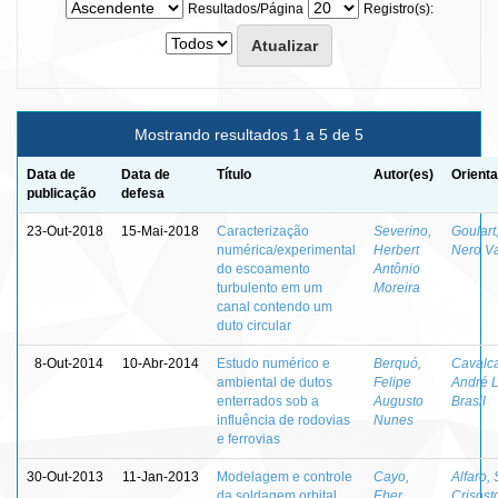
Resultados/Página
Registro(s):
Mostrando resultados 1 a 5 de 5
Data de
Data de
Título
Autor(es)
Orienta
publicação
defesa
23-Out-2018
15-Mai-2018
Caracterização
Severino,
Goulart
numérica/experimental
Herbert
Nero V
do escoamento
Antônio
turbulento em um
Moreira
canal contendo um
duto circular
8-Out-2014
10-Abr-2014
Estudo numérico e
Berquó,
Cavalca
ambiental de dutos
Felipe
André L
enterrados sob a
Augusto
Brasil
influência de rodovias
Nunes
e ferrovias
30-Out-2013
11-Jan-2013
Modelagem e controle
Cayo,
Alfaro,
da soldagem orbital
Eber
Crisós