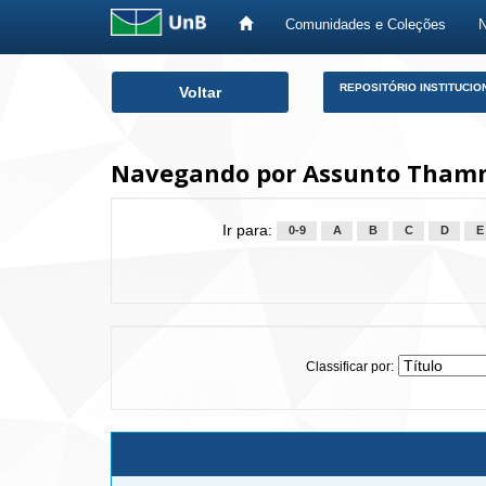
Comunidades e Coleções
Skip
REPOSITÓRIO INSTITUCIO
Voltar
navigation
Navegando por Assunto Thamn
Ir para:
0-9
A
B
C
D
E
Classificar por: