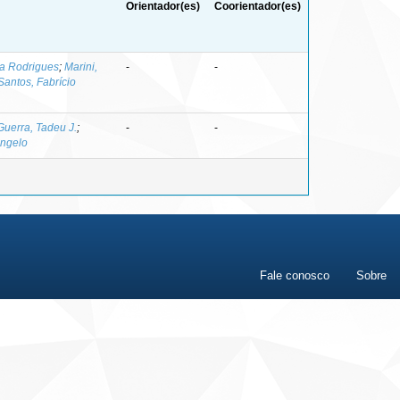
Orientador(es)
Coorientador(es)
la Rodrigues
;
Marini,
-
-
Santos, Fabrício
Guerra, Tadeu J.
;
-
-
Ângelo
Fale conosco
Sobre