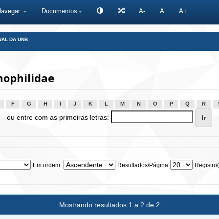
Navegar
Documentos
A-
A
A+
NAL DA UNB
ophilidae
F
G
H
I
J
K
L
M
N
O
P
Q
R
ou entre com as primeiras letras:
Em ordem:
Resultados/Página
Registro(
Mostrando resultados 1 a 2 de 2