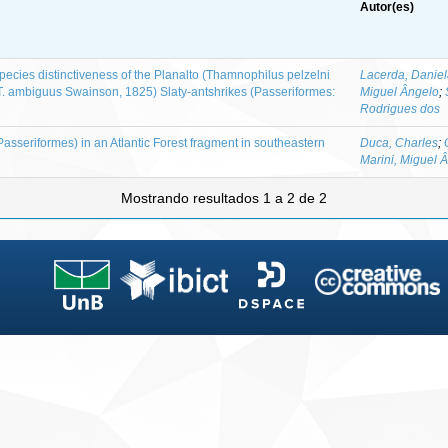
Autor(es)
ecies distinctiveness of the Planalto (Thamnophilus pelzelni
Lacerda, Danie
T. ambiguus Swainson, 1825) Slaty-antshrikes (Passeriformes:
Miguel Ângelo
;
Rodrigues dos
, Passeriformes) in an Atlantic Forest fragment in southeastern
Duca, Charles
;
Marini, Miguel 
Mostrando resultados 1 a 2 de 2