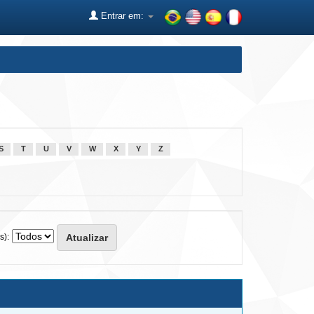
Entrar em:
S
T
U
V
W
X
Y
Z
s):