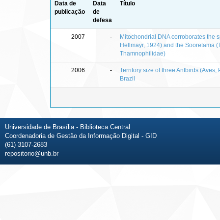
Data de
Data
Título
publicação
de
defesa
2007
-
Mitochondrial DNA corroborates the sp
Hellmayr, 1924) and the Sooretama (
Thamnophilidae)
2006
-
Territory size of three Antbirds (Aves
Brazil
Universidade de Brasília - Biblioteca Central
Coordenadoria de Gestão da Informação Digital - GID
(61) 3107-2683
repositorio@unb.br