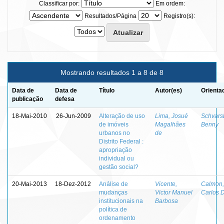
Classificar por:
Em ordem:
Resultados/Página
Registro(s):
Mostrando resultados 1 a 8 de 8
Data de
Data de
Título
Autor(es)
Orienta
publicação
defesa
18-Mai-2010
26-Jun-2009
Alteração de uso
Lima, Josué
Schvars
de imóveis
Magalhães
Benny
urbanos no
de
Distrito Federal :
apropriação
individual ou
gestão social?
20-Mai-2013
18-Dez-2012
Análise de
Vicente,
Calmon,
mudanças
Victor Manuel
Carlos 
institucionais na
Barbosa
política de
ordenamento