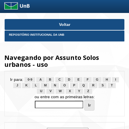
Skip
Voltar
navigation
REPOSITÓRIO INSTITUCIONAL DA UNB
Navegando por Assunto Solos
urbanos - uso
Ir para:
0-9
A
B
C
D
E
F
G
H
I
J
K
L
M
N
O
P
Q
R
S
T
U
V
W
X
Y
Z
ou entre com as primeiras letras: