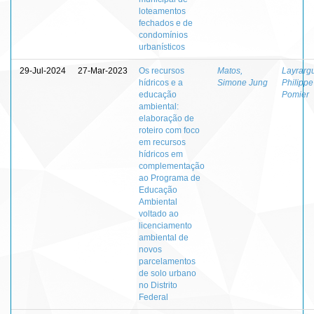
loteamentos
fechados e de
condomínios
urbanísticos
29-Jul-2024
27-Mar-2023
Os recursos
Matos,
Layrarg
hídricos e a
Simone Jung
Philippe
educação
Pomier
ambiental:
elaboração de
roteiro com foco
em recursos
hídricos em
complementação
ao Programa de
Educação
Ambiental
voltado ao
licenciamento
ambiental de
novos
parcelamentos
de solo urbano
no Distrito
Federal