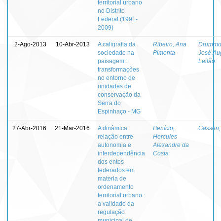
territorial urbano
no Distrito
Federal (1991-
2009)
2-Ago-2013
10-Abr-2013
A caligrafia da
Ribeiro, Ana
Drummo
sociedade na
Pimenta
José Au
paisagem :
Leitão
transformações
no entorno de
unidades de
conservação da
Serra do
Espinhaço - MG
27-Abr-2016
21-Mar-2016
A dinâmica
Benício,
Gassen, 
relação entre
Hercules
autonomia e
Alexandre da
interdependência
Costa
dos entes
federados em
materia de
ordenamento
territorial urbano :
a validade da
regulação
municipal de