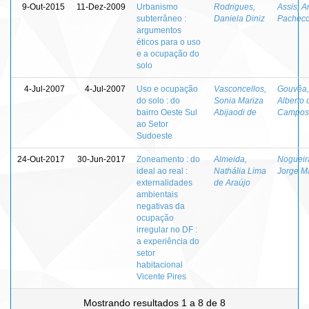
9-Out-2015
11-Dez-2009
Urbanismo
Rodrigues,
Assis, A
subterrâneo :
Daniela Diniz
Pacheco
argumentos
éticos para o uso
e a ocupação do
solo
4-Jul-2007
4-Jul-2007
Uso e ocupação
Vasconcellos,
Gouvêa,
do solo : do
Sonia Mariza
Alberto 
bairro Oeste Sul
Abijaodi de
Campos
ao Setor
Sudoeste
24-Out-2017
30-Jun-2017
Zoneamento : do
Almeida,
Nogueir
ideal ao real :
Nathália Lima
Jorge M
externalidades
de Araújo
ambientais
negativas da
ocupação
irregular no DF :
a experiência do
setor
habitacional
Vicente Pires
Mostrando resultados 1 a 8 de 8