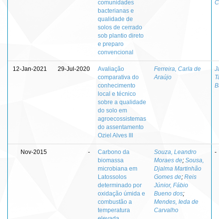
comunidades
C
bacterianas e
qualidade de
solos de cerrado
sob plantio direto
e preparo
convencional
12-Jan-2021
29-Jul-2020
Avaliação
Ferreira, Carla de
J
comparativa do
Araújo
T
conhecimento
B
local e técnico
sobre a qualidade
do solo em
agroecossistemas
do assentamento
Oziel Alves III
Nov-2015
-
Carbono da
Souza, Leandro
-
biomassa
Moraes de
;
Sousa,
microbiana em
Djalma Martinhão
Latossolos
Gomes de
;
Reis
determinado por
Júnior, Fábio
oxidação úmida e
Bueno dos
;
combustão a
Mendes, Ieda de
temperatura
Carvalho
elevada