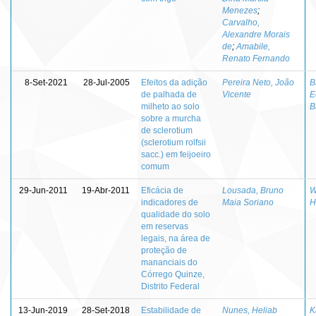
Menezes
;
Carvalho,
Alexandre Morais
de
;
Amabile,
Renato Fernando
8-Set-2021
28-Jul-2005
Efeitos da adição
Pereira Neto, João
B
de palhada de
Vicente
E
milheto ao solo
B
sobre a murcha
de sclerotium
(sclerotium rolfsii
sacc.) em feijoeiro
comum
29-Jun-2011
19-Abr-2011
Eficácia de
Lousada, Bruno
W
indicadores de
Maia Soriano
H
qualidade do solo
em reservas
legais, na área de
proteção de
mananciais do
Córrego Quinze,
Distrito Federal
13-Jun-2019
28-Set-2018
Estabilidade de
Nunes, Heliab
K