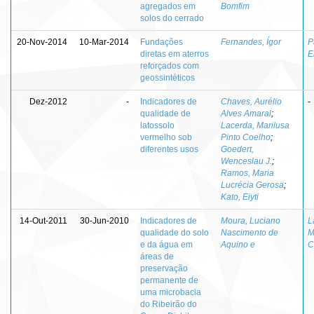
agregados em
Bomfim
solos do cerrado
20-Nov-2014
10-Mar-2014
Fundações
Fernandes, Ígor
P
diretas em aterros
E
reforçados com
geossintéticos
Dez-2012
-
Indicadores de
Chaves, Aurélio
-
qualidade de
Alves Amaral
;
latossolo
Lacerda, Marilusa
vermelho sob
Pinto Coelho
;
diferentes usos
Goedert,
Wenceslau J.
;
Ramos, Maria
Lucrécia Gerosa
;
Kato, Eiyti
14-Out-2011
30-Jun-2010
Indicadores de
Moura, Luciano
L
qualidade do solo
Nascimento de
M
e da água em
Aquino e
C
áreas de
preservação
permanente de
uma microbacia
do Ribeirão do