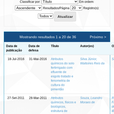
Classificar por:
Em ordem:
Resultados/Página
Registro(s):
Mostrando resultados 1 a 20 de 36
Próximo >
Data de
Data de
Título
Autor(es)
O
publicação
defesa
18-Jul-2016
31-Mai-2016
Atributos
Silva Júnior,
S
químicos do solo
Waltoíres Reis da
fertirrigado com
efluente de
esgoto tratado e
fenometria de
cultura do
pimentão
27-Set-2011
28-Mar-2011
Atributos
Souza, Leandro
R
químicos, físicos e
Moraes de
F
biológicos,
d
estrutura de
I