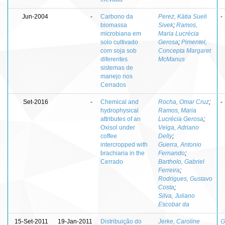
Jun-2004
-
Carbono da
Perez, Kátia Sueli
-
biomassa
Sivek
;
Ramos,
microbiana em
Maria Lucrécia
solo cultivado
Gerosa
;
Pimentel,
com soja sob
Concepta Margaret
diferentes
McManus
sistemas de
manejo nos
Cerrados
Set-2016
-
Chemical and
Rocha, Omar Cruz
;
-
hydrophysical
Ramos, Maria
attributes of an
Lucrécia Gerosa
;
Oxisol under
Veiga, Adriano
coffee
Delly
;
intercropped with
Guerra, Antonio
brachiaria in the
Fernando
;
Cerrado
Bartholo, Gabriel
Ferreira
;
Rodrigues, Gustavo
Costa
;
Silva, Juliano
Escobar da
15-Set-2011
19-Jan-2011
Distribuição do
Jerke, Caroline
G