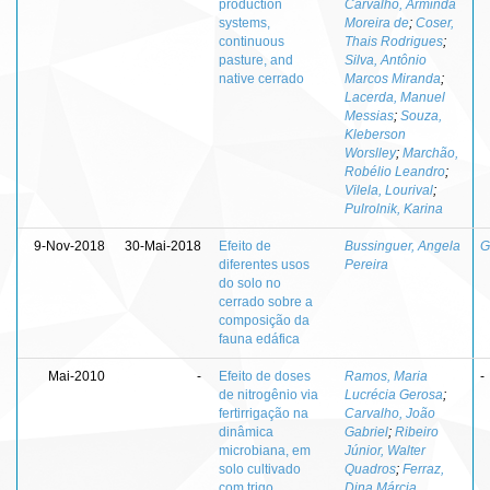
production
Carvalho, Arminda
systems,
Moreira de
;
Coser,
continuous
Thais Rodrigues
;
pasture, and
Silva, Antônio
native cerrado
Marcos Miranda
;
Lacerda, Manuel
Messias
;
Souza,
Kleberson
Worslley
;
Marchão,
Robélio Leandro
;
Vilela, Lourival
;
Pulrolnik, Karina
9-Nov-2018
30-Mai-2018
Efeito de
Bussinguer, Angela
G
diferentes usos
Pereira
do solo no
cerrado sobre a
composição da
fauna edáfica
Mai-2010
-
Efeito de doses
Ramos, Maria
-
de nitrogênio via
Lucrécia Gerosa
;
fertirrigação na
Carvalho, João
dinâmica
Gabriel
;
Ribeiro
microbiana, em
Júnior, Walter
solo cultivado
Quadros
;
Ferraz,
com trigo
Dina Márcia