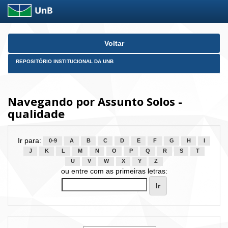
Skip
Voltar
navigation
REPOSITÓRIO INSTITUCIONAL DA UNB
Navegando por Assunto Solos -
qualidade
Ir para:
0-9
A
B
C
D
E
F
G
H
I
J
K
L
M
N
O
P
Q
R
S
T
U
V
W
X
Y
Z
ou entre com as primeiras letras: