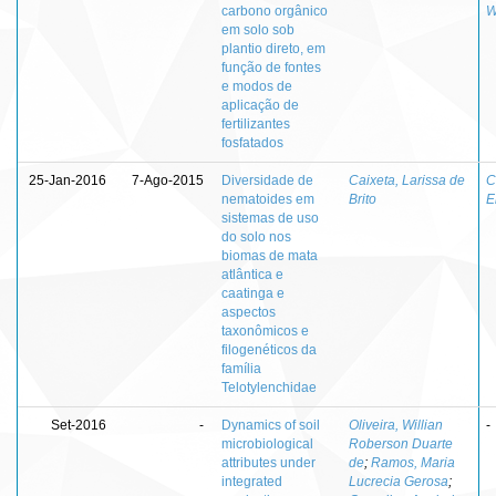
carbono orgânico
W
em solo sob
plantio direto, em
função de fontes
e modos de
aplicação de
fertilizantes
fosfatados
25-Jan-2016
7-Ago-2015
Diversidade de
Caixeta, Larissa de
C
nematoides em
Brito
E
sistemas de uso
do solo nos
biomas de mata
atlântica e
caatinga e
aspectos
taxonômicos e
filogenéticos da
família
Telotylenchidae
Set-2016
-
Dynamics of soil
Oliveira, Willian
-
microbiological
Roberson Duarte
attributes under
de
;
Ramos, Maria
integrated
Lucrecia Gerosa
;