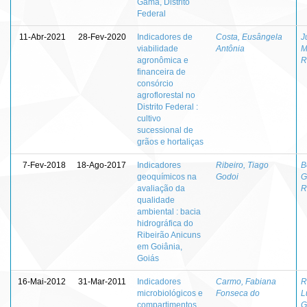
Gama, Distrito
Federal
11-Abr-2021
28-Fev-2020
Indicadores de
Costa, Eusângela
J
viabilidade
Antônia
M
agronômica e
R
financeira de
consórcio
agroflorestal no
Distrito Federal :
cultivo
sucessional de
grãos e hortaliças
7-Fev-2018
18-Ago-2017
Indicadores
Ribeiro, Tiago
B
geoquímicos na
Godoi
G
avaliação da
R
qualidade
ambiental : bacia
hidrográfica do
Ribeirão Anicuns
em Goiânia,
Goiás
16-Mai-2012
31-Mar-2011
Indicadores
Carmo, Fabiana
R
microbiológicos e
Fonseca do
L
compartimentos
G