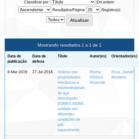
Classificar por:
Em ordem:
Resultados/Página
Registro(s):
Mostrando resultados 1 a 1 de 1
Data de
Data de
Título
Autor(es)
Orientador(es)
publicação
defesa
8-Mar-2019
27-Jul-2018
Análise das
Rocha,
Rosa, Daniel
propriedades
Vinícius
Monteiro
mecânicas e
Resende
microestruturais
do aço
microligado
DOMEX 460MC
soldado em
diferentes
condições de
pré-
aquecimento