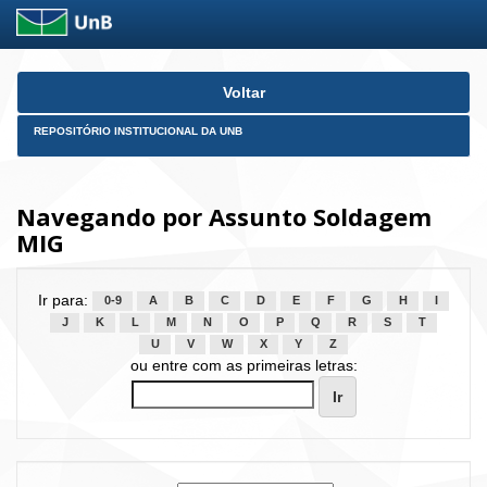
Skip
Voltar
navigation
REPOSITÓRIO INSTITUCIONAL DA UNB
Navegando por Assunto Soldagem
MIG
Ir para:
0-9
A
B
C
D
E
F
G
H
I
J
K
L
M
N
O
P
Q
R
S
T
U
V
W
X
Y
Z
ou entre com as primeiras letras: