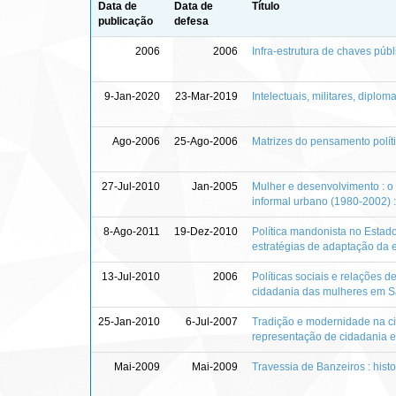
Data de
Data de
Título
publicação
defesa
2006
2006
Infra-estrutura de chaves públ
9-Jan-2020
23-Mar-2019
Intelectuais, militares, dipl
Ago-2006
25-Ago-2006
Matrizes do pensamento políti
27-Jul-2010
Jan-2005
Mulher e desenvolvimento : o
informal urbano (1980-2002) :
8-Ago-2011
19-Dez-2010
Política mandonista no Estado
estratégias de adaptação da el
13-Jul-2010
2006
Políticas sociais e relações 
cidadania das mulheres em S
25-Jan-2010
6-Jul-2007
Tradição e modernidade na cid
representação de cidadania e
Mai-2009
Mai-2009
Travessia de Banzeiros : hist