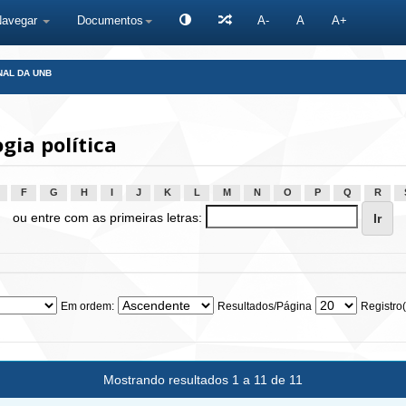
Navegar
Documentos
A-
A
A+
NAL DA UNB
gia política
F
G
H
I
J
K
L
M
N
O
P
Q
R
ou entre com as primeiras letras:
Em ordem:
Resultados/Página
Registro(
Mostrando resultados 1 a 11 de 11