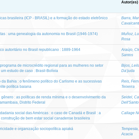
Autor(es)
icas brasileira (ICP - BRASIL) e a formação do estado eletrônico
Barra, Mar
Cavalcant
omatas : uma genealogia da autonomia no Brasil (1946-1974)
Muñoz, Lu
Rosa
co autoritário no Brasil republicano : 1889-1964
Araújo, Cl
Santos
 programa de microcrédito regional para as mulheres no setor
Bijos, Lei
 um estudo de caso : Brasil-Bolívia
Da’juda
 da Bahia : o fenômeno político do Carlismo e as sucessivas
Reis, Fer
ite política baiana
Teixeira
de gênero : as políticas de renda mínima e o desenvolvimento da
Seidel, Ca
amambaia, Distrito Federal
Dell'Santo
adania social das Américas : o caso de Canadá e Brasil : a
Callage N
 construção de bem estar social canadense brasileira
oricidade e organização sociopolítica apiaká
Tempesta,
Acacia