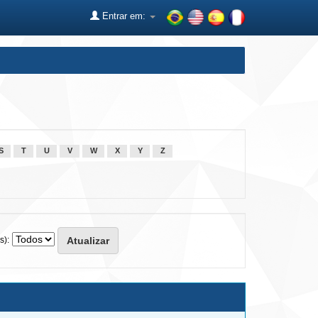
Entrar em:
S
T
U
V
W
X
Y
Z
s):