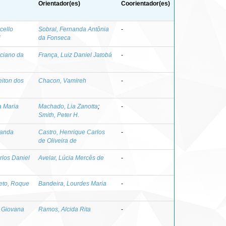
Orientador(es)
Coorientador(es)
cello
Sobral, Fernanda Antônia
-
i
da Fonseca
ciano da
França, Luiz Daniel Jatobá
-
eiton dos
Chacon, Vamireh
-
la Maria
Machado, Lia Zanotta
;
-
Smith, Peter H.
nanda
Castro, Henrique Carlos
-
de Oliveira de
rlos Daniel
Avelar, Lúcia Mercês de
-
eto, Roque
Bandeira, Lourdes Maria
-
 Giovana
Ramos, Alcida Rita
-