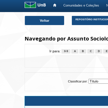
Comunidades e Coleções
Skip
REPOSITÓRIO INSTITUCIO
Voltar
navigation
Navegando por Assunto Sociolo
Ir para:
0-9
A
B
C
D
E
Classificar por: