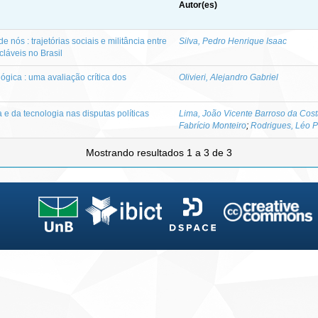
Autor(es)
nós : trajetórias sociais e militância entre
Silva, Pedro Henrique Isaac
cláveis no Brasil
ógica : uma avaliação crítica dos
Olivieri, Alejandro Gabriel
 e da tecnologia nas disputas políticas
Lima, João Vicente Barroso da Cos
Fabrício Monteiro
;
Rodrigues, Léo P
Mostrando resultados 1 a 3 de 3