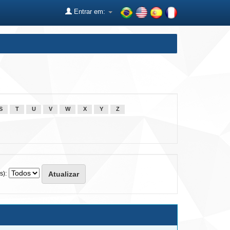
Entrar em:
S
T
U
V
W
X
Y
Z
s):