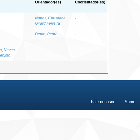
Orientador(es)
Coorientador(es)
Nunes, Christiane
-
Girard Ferreira
Demo, Pedro
-
ta
;
Neves,
-
-
eixoto
Fale conosco
Sobre