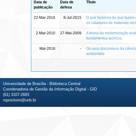
Data de
Data de
Título
publicação
defesa
22-Mar-2016
8-Jul-2015
O que fazemos do que fazem de 
os catadores de materiais reci
2-Mar-2010
27-Mai-2009
A teoria da modernização ecol
fundamentos teóricos
Mai-2016
-
Os usos discursivos da ciência
ambientais
Universidade de Brasília - Biblioteca Central
Coordenadoria de Gestão da Informação Digital - GID
(61) 3107-2683
repositorio@unb.br