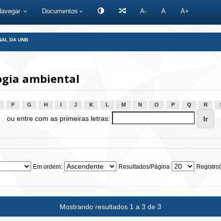
Navegar
Documentos
A-
A
A+
NAL DA UNB
ogia ambiental
F
G
H
I
J
K
L
M
N
O
P
Q
R
ou entre com as primeiras letras:
Em ordem:
Resultados/Página
Registro(
Mostrando resultados 1 a 3 de 3