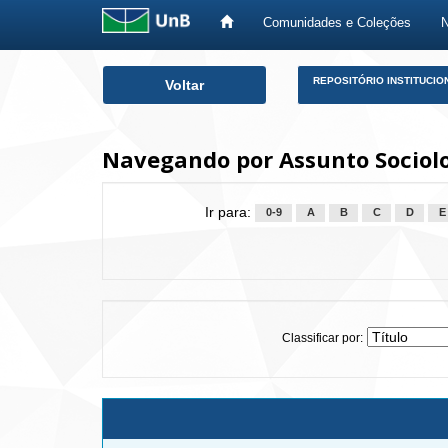
Comunidades e Coleções
Skip
REPOSITÓRIO INSTITUCIO
Voltar
navigation
Navegando por Assunto Sociol
Ir para:
0-9
A
B
C
D
E
Classificar por: