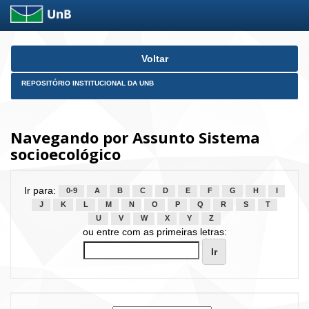
Skip
Voltar
navigation
REPOSITÓRIO INSTITUCIONAL DA UNB
Navegando por Assunto Sistema
socioecológico
Ir para:
0-9
A
B
C
D
E
F
G
H
I
J
K
L
M
N
O
P
Q
R
S
T
U
V
W
X
Y
Z
ou entre com as primeiras letras: