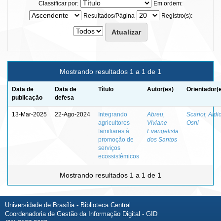
Classificar por:
Em ordem:
Resultados/Página
Registro(s):
Mostrando resultados 1 a 1 de 1
Data de
Data de
Título
Autor(es)
Orientador(
publicação
defesa
13-Mar-2025
22-Ago-2024
Integrando
Abreu,
Scariot, Aldic
agricultores
Viviane
Osni
familiares à
Evangelista
promoção de
dos Santos
serviços
ecossistêmicos
Mostrando resultados 1 a 1 de 1
Universidade de Brasília - Biblioteca Central
Coordenadoria de Gestão da Informação Digital - GID