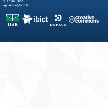
(61) 3107-2683
repositorio@unb.br
Fale conosco
Sobre