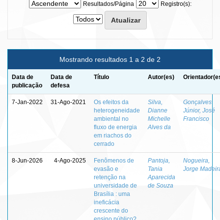
Resultados/Página
Registro(s):
Mostrando resultados 1 a 2 de 2
Data de
Data de
Título
Autor(es)
Orientador(e
publicação
defesa
7-Jan-2022
31-Ago-2021
Os efeitos da
Silva,
Gonçalves
heterogeneidade
Dianne
Júnior, José
ambiental no
Michelle
Francisco
fluxo de energia
Alves da
em riachos do
cerrado
8-Jun-2026
4-Ago-2025
Fenômenos de
Pantoja,
Nogueira,
evasão e
Tania
Jorge Madeir
retenção na
Aparecida
universidade de
de Souza
Brasília : uma
ineficácia
crescente do
ensino público?