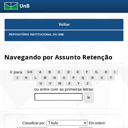
Skip
Voltar
navigation
REPOSITÓRIO INSTITUCIONAL DA UNB
Navegando por Assunto Retenção
Ir para:
0-9
A
B
C
D
E
F
G
H
I
J
K
L
M
N
O
P
Q
R
S
T
U
V
W
X
Y
Z
ou entre com as primeiras letras:
Classificar por:
Em ordem: