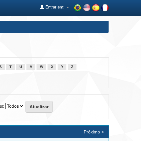
Entrar em:
S
T
U
V
W
X
Y
Z
s):
Próximo >