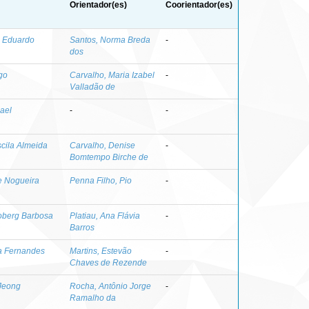
Orientador(es)
Coorientador(es)
ro Eduardo
Santos, Norma Breda
-
dos
go
Carvalho, Maria Izabel
-
Valladão de
ael
-
-
scila Almeida
Carvalho, Denise
-
Bomtempo Birche de
e Nogueira
Penna Filho, Pio
-
oberg Barbosa
Platiau, Ana Flávia
-
Barros
a Fernandes
Martins, Estevão
-
Chaves de Rezende
Jeong
Rocha, Antônio Jorge
-
Ramalho da