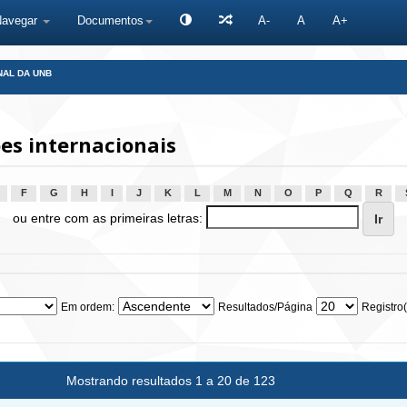
Navegar
Documentos
A-
A
A+
NAL DA UNB
es internacionais
F
G
H
I
J
K
L
M
N
O
P
Q
R
ou entre com as primeiras letras:
Em ordem:
Resultados/Página
Registro(
Mostrando resultados 1 a 20 de 123