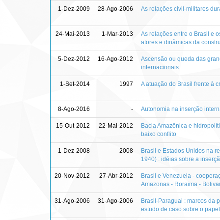
1-Dez-2009
28-Ago-2006
As relações civil-militares 
24-Mai-2013
1-Mar-2013
As relações entre o Brasil e
atores e dinâmicas da constr
5-Dez-2012
16-Ago-2012
Ascensão ou queda das grandes
internacionais
1-Set-2014
1997
A atuação do Brasil frente à 
8-Ago-2016
-
Autonomia na inserção interna
15-Out-2012
22-Mai-2012
Bacia Amazônica e hidropolíti
baixo conflito
1-Dez-2008
2008
Brasil e Estados Unidos na r
1940) : idéias sobre a inserç
20-Nov-2012
27-Abr-2012
Brasil e Venezuela - coopera
Amazonas - Roraima - Boliva
31-Ago-2006
31-Ago-2006
Brasil-Paraguai : marcos da p
estudo de caso sobre o papel 