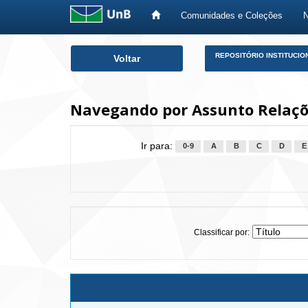
Comunidades e Coleções
Skip
REPOSITÓRIO INSTITUCIO
Voltar
navigation
Navegando por Assunto Relaçõ
Ir para:
0-9
A
B
C
D
E
Classificar por: