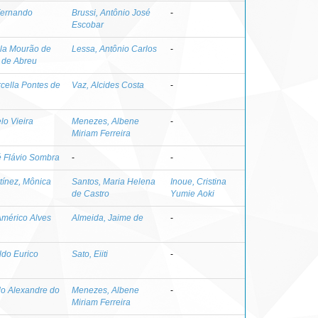
Fernando
Brussi, Antônio José
-
Escobar
ola Mourão de
Lessa, Antônio Carlos
-
 de Abreu
cella Pontes de
Vaz, Alcides Costa
-
lo Vieira
Menezes, Albene
-
Miriam Ferreira
é Flávio Sombra
-
-
ínez, Mônica
Santos, Maria Helena
Inoue, Cristina
de Castro
Yumie Aoki
Américo Alves
Almeida, Jaime de
-
ldo Eurico
Sato, Eiiti
-
do Alexandre do
Menezes, Albene
-
Miriam Ferreira