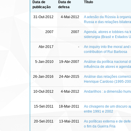
Data de
Data de
Título
publicação
defesa
31-Out-2012
4-Mai-2012
A adesão da Rússia à organiz
Russa e das relações bilater
2007
2007
Agenda, atores e lobbies na 
siderurgia (Brasil e Estados 
Abr-2017
-
An inquiry into the moral and 
contribution of Rui Barbosa
5-Jan-2010
19-Abr-2007
Análise da política nacional 
influência de atores e agenda
26-Jan-2016
24-Abr-2015
Análise das relações comerci
Henrique Cardoso (1995-2002)
10-Out-2012
4-Mai-2012
Andarilhos : a dimensão huma
15-Set-2011
18-Mar-2011
As clivagens de um discuro a
entre 1991 e 2002
20-Set-2011
13-Mai-2011
As políticas externa e de def
o fim da Guerra Fria