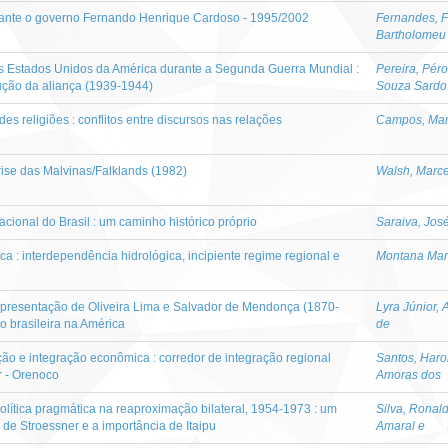
durante o governo Fernando Henrique Cardoso - 1995/2002
Fernandes, 
Bartholomeu
 os Estados Unidos da América durante a Segunda Guerra Mundial :
Pereira, Pér
ução da aliança (1939-1944)
Souza Sardo
 religiões : conflitos entre discursos nas relações
Campos, Mar
crise das Malvinas/Falklands (1982)
Walsh, Marce
cional do Brasil : um caminho histórico próprio
Saraiva, Jos
ca : interdependência hidrológica, incipiente regime regional e
Montana Mart
epresentação de Oliveira Lima e Salvador de Mendonça (1870-
Lyra Júnior, 
ão brasileira na América
de
ção e integração econômica : corredor de integração regional
Santos, Haro
r - Orenoco
Amoras dos
olítica pragmática na reaproximação bilateral, 1954-1973 : um
Silva, Ronal
de Stroessner e a importância de Itaipu
Amaral e