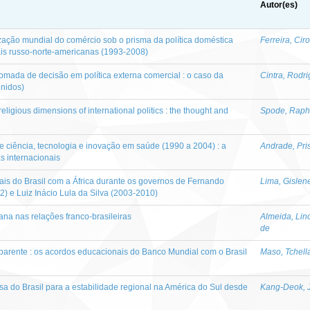
Autor(es)
ação mundial do comércio sob o prisma da política doméstica
Ferreira, Ci
ais russo-norte-americanas (1993-2008)
tomada de decisão em política externa comercial : o caso da
Cintra, Rodri
Unidos)
religious dimensions of international politics : the thought and
Spode, Raph
de ciência, tecnologia e inovação em saúde (1990 a 2004) : a
Andrade, Pri
s internacionais
ais do Brasil com a África durante os governos de Fernando
Lima, Gislen
 e Luiz Inácio Lula da Silva (2003-2010)
na nas relações franco-brasileiras
Almeida, Lin
de
parente : os acordos educacionais do Banco Mundial com o Brasil
Maso, Tchell
esa do Brasil para a estabilidade regional na América do Sul desde
Kang-Deok, 