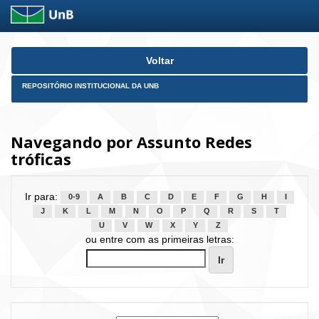
Skip
Voltar
navigation
REPOSITÓRIO INSTITUCIONAL DA UNB
Navegando por Assunto Redes
tróficas
Ir para:
0-9
A
B
C
D
E
F
G
H
I
J
K
L
M
N
O
P
Q
R
S
T
U
V
W
X
Y
Z
ou entre com as primeiras letras: