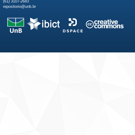
(61) 3107-2683
repositorio@unb.br
Fale conosco
Sobre