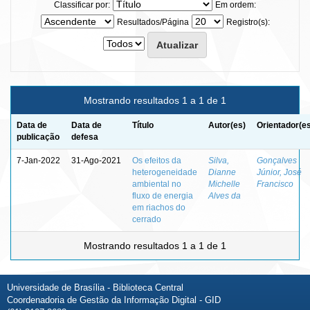
Classificar por:
Em ordem:
Resultados/Página
Registro(s):
Mostrando resultados 1 a 1 de 1
Data de
Data de
Título
Autor(es)
Orientador(e
publicação
defesa
7-Jan-2022
31-Ago-2021
Os efeitos da
Silva,
Gonçalves
heterogeneidade
Dianne
Júnior, José
ambiental no
Michelle
Francisco
fluxo de energia
Alves da
em riachos do
cerrado
Mostrando resultados 1 a 1 de 1
Universidade de Brasília - Biblioteca Central
Coordenadoria de Gestão da Informação Digital - GID