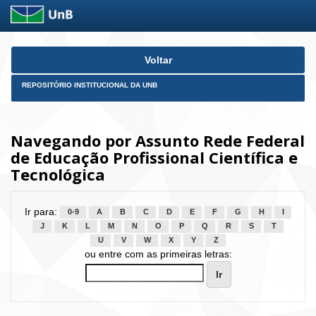
Skip
Voltar
navigation
REPOSITÓRIO INSTITUCIONAL DA UNB
Navegando por Assunto Rede Federal
de Educação Profissional Científica e
Tecnológica
Ir para:
0-9
A
B
C
D
E
F
G
H
I
J
K
L
M
N
O
P
Q
R
S
T
U
V
W
X
Y
Z
ou entre com as primeiras letras: