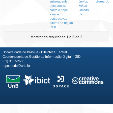
subsequente :
Júnior,
Bernardo
uma análise
Milton
sobre o papel
Juliano
atual e
da
perspectivas
futuras na região
RIDE
Mostrando resultados 1 a 5 de 5
Universidade de Brasília - Biblioteca Central
Coordenadoria de Gestão da Informação Digital - GID
(61) 3107-2683
repositorio@unb.br
Fale conosco