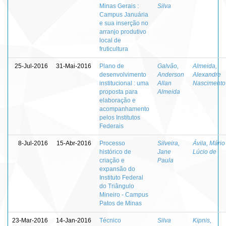
Minas Gerais :
Silva
Campus Januária
e sua inserção no
arranjo produtivo
local de
fruticultura
25-Jul-2016
31-Mai-2016
Plano de
Galvão,
Almeida,
desenvolvimento
Anderson
Alexandre
institucional : uma
Allan
Nascimento
proposta para
Almeida
elaboração e
acompanhamento
pelos Institutos
Federais
8-Jul-2016
15-Abr-2016
Processo
Silveira,
Ávila, Mário
histórico de
Jane
Lúcio de
criação e
Paula
expansão do
Instituto Federal
do Triângulo
Mineiro - Campus
Patos de Minas
23-Mar-2016
14-Jan-2016
Técnico
Silva
Kipnis,