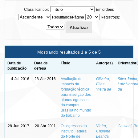
Classificar por:
Em ordem:
Resultados/Página
Registro(s):
Mostrando resultados 1 a 5 de 5
Data de
Data de
Título
Autor(es)
Orientador(
publicação
defesa
4-Jul-2016
28-Abr-2016
Avaliação de
Oliveira,
Silva Júnior,
impacto da
Elias
Luiz Honora
formação técnica
Vieira de
da
para inserção dos
alunos egressos
do campus
Brasília no mundo
do trabalho
28-Jun-2017
20-Abr-2011
Os egressos do
Vieira,
Castioni, R
Instituto Federal
Crislene
do Norte de
Leal da