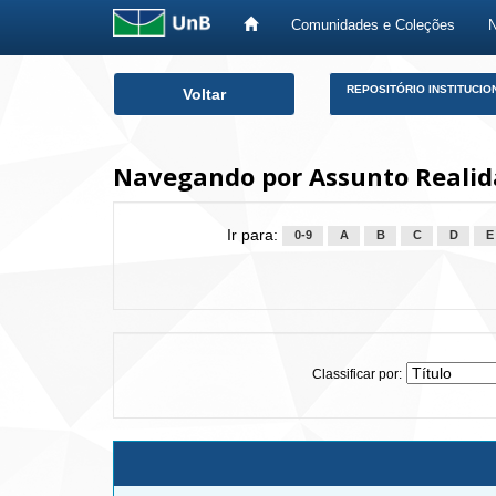
Comunidades e Coleções
Skip
REPOSITÓRIO INSTITUCIO
Voltar
navigation
Navegando por Assunto Realid
Ir para:
0-9
A
B
C
D
E
Classificar por: