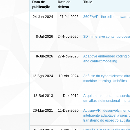
Data de
Data de
Título
publicação
defesa
24-Jun-2024
27-Jul-2023
360EAVP : the edition-aware 
8-Jul-2026
24-Nov-2025
3D immersive content proces
8-Jul-2026
27-Nov-2025
Adaptive embedded coding of 
and context modeling
13-Ago-2024
19-Abr-2024
Análise da cybersickness at
machine learning simbólico
18-Set-2013
Dez-2012
Arquitetura orientada a servi
um atlas tridimensional inte
26-Mai-2021
11-Dez-2020
AutismyVR : desenvolvimento 
inteligente adaptável a sensi
transtorno do espectro autista