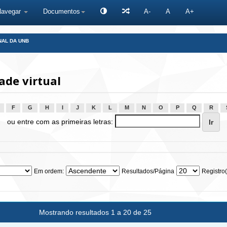
Navegar
Documentos
A-
A
A+
NAL DA UNB
ade virtual
F
G
H
I
J
K
L
M
N
O
P
Q
R
ou entre com as primeiras letras:
Em ordem:
Resultados/Página
Registro(
Mostrando resultados 1 a 20 de 25