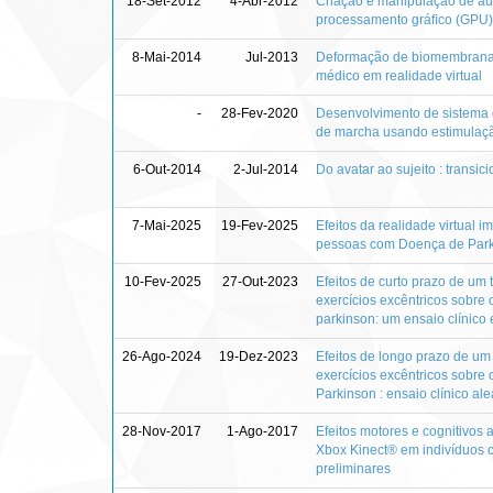
18-Set-2012
4-Abr-2012
Criação e manipulação de áu
processamento gráﬁco (GPU)
8-Mai-2014
Jul-2013
Deformação de biomembranas 
médico em realidade virtual
-
28-Fev-2020
Desenvolvimento de sistema de
de marcha usando estimulaçã
6-Out-2014
2-Jul-2014
Do avatar ao sujeito : transic
7-Mai-2025
19-Fev-2025
Efeitos da realidade virtual i
pessoas com Doença de Parki
10-Fev-2025
27-Out-2023
Efeitos de curto prazo de u
exercícios excêntricos sobre
parkinson: um ensaio clínico
26-Ago-2024
19-Dez-2023
Efeitos de longo prazo de u
exercícios excêntricos sobre
Parkinson : ensaio clínico al
28-Nov-2017
1-Ago-2017
Efeitos motores e cognitivos
Xbox Kinect® em indivíduos 
preliminares