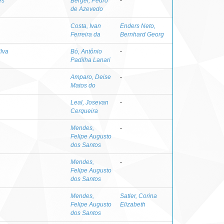
es
Berger, Pedro
-
de Azevedo
Costa, Ivan
Enders Neto,
Ferreira da
Bernhard Georg
lva
Bó, Antônio
-
Padilha Lanari
Amparo, Deise
-
Matos do
Leal, Josevan
-
Cerqueira
Mendes,
-
Felipe Augusto
dos Santos
Mendes,
-
Felipe Augusto
dos Santos
Mendes,
Satler, Corina
Felipe Augusto
Elizabeth
dos Santos