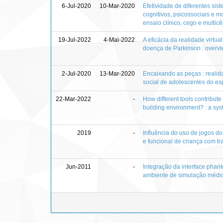
6-Jul-2020
10-Mar-2020
Efetividade de diferentes sis
cognitivos, psicossociais e 
ensaio clínico, cego e multicê
19-Jul-2022
4-Mai-2022
A eficácia da realidade virtu
doença de Parkinson : overvi
2-Jul-2020
13-Mar-2020
Encaixando as peças : realida
social de adolescentes do esp
22-Mar-2022
-
How different tools contribute 
building environment? : a syst
2019
-
Influência do uso de jogos d
e funcional de criança com 
Jun-2011
-
Integração da interface phant
ambiente de simulação médi