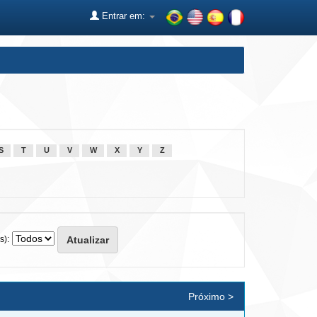
Entrar em:
S
T
U
V
W
X
Y
Z
s):
Próximo >