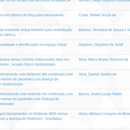
dio 3D em tempo real utilizando unidades de
Gomes, Diego Augusto Rodrigu
com retorno de força para treinamento
Costa, Rafael Souza da
 realidade virtual imersivo para reabilitação
Balbino, Henrique de Sousa e Si
o elétrica
ionalidade e identificação no espaço virtual
Gregório, Gregório De Sordi
mersiva versus ciclismo estacionário ativo em
Silva, Maria Beatriz Barbosa da
nson : ensaio clínico randomizado
m treinamento com Nintendo WII combinado com
Silva, Suelen Santos da
 o tremor de pacientes com doença de
 e randomizado
m treinamento com nintendo wii combinado com
Barros, André Lucas Fidelis
 o tremor de pacientes com Doença de
eatorizado
 após treinamentos no Nintendo Wii® versus
Alves, Melissa Lorrayne da Mata
com a doença de Parkinson : resultados