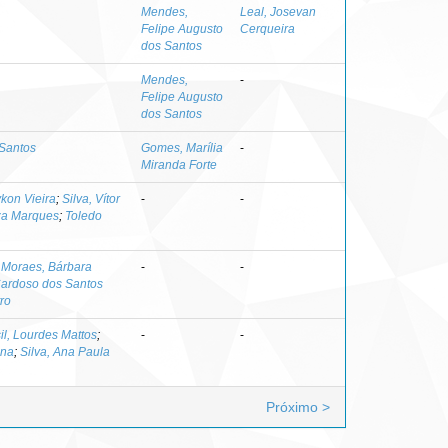
Mendes,
Leal, Josevan
Felipe Augusto
Cerqueira
dos Santos
Mendes,
-
Felipe Augusto
dos Santos
 Santos
Gomes, Marília
-
Miranda Forte
ykon Vieira
;
Silva, Vítor
-
-
za Marques
;
Toledo
;
Moraes, Bárbara
-
-
Cardoso dos Santos
ro
il, Lourdes Mattos
;
-
-
ena
;
Silva, Ana Paula
Próximo >