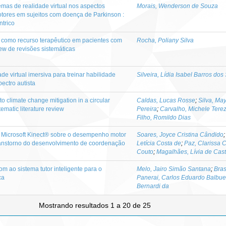
temas de realidade virtual nos aspectos
Morais, Wenderson de Souza
motores em sujeitos com doença de Parkinson :
ntrico
al como recurso terapêutico em pacientes com
Rocha, Poliany Silva
ew de revisões sistemáticas
de virtual imersiva para treinar habilidade
Silveira, Lídia Isabel Barros dos
ectro autista
to climate change mitigation in a circular
Caldas, Lucas Rosse
;
Silva, Ma
ematic literature review
Pereira
;
Carvalho, Michele Tere
Filho, Romildo Dias
o Microsoft Kinect® sobre o desempenho motor
Soares, Joyce Cristina Cândido
transtorno do desenvolvimento de coordenação
Letícia Costa de
;
Paz, Clarissa 
Couto
;
Magalhães, Lívia de Cast
om ao sistema tutor inteligente para o
Melo, Jairo Simão Santana
;
Bras
ca
Panerai, Carlos Eduardo Balbu
Bernardi da
Mostrando resultados 1 a 20 de 25