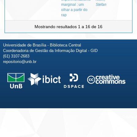
marginal : um
Stefan
olhar a partir do
rap
Mostrando resultados 1 a 16 de 16
Universidade de Brasília - Biblioteca Central
Coordenadoria de Gestão da Informação Digital - GID
(61) 3107-2683
repositorio@unb.br
Fale conosco
Sobre