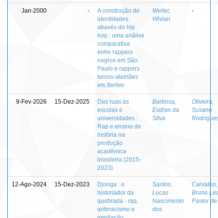
Jan-2000
-
A construção de
Weller,
-
identidades
Wivian
através do hip
hop : uma análise
comparativa
entre rappers
negros em São
Paulo e rappers
turcos-alemães
em Berlim
9-Fev-2026
15-Dez-2025
Das ruas às
Barbosa,
Oliveira,
escolas e
Esdras da
Susane
universidades :
Silva
Rodrigue
Rap e ensino de
história na
produção
acadêmica
brasileira (2015-
2023)
12-Ago-2024
15-Dez-2023
Djonga : o
Santos,
Carvalho,
historiador da
Lucas
Bruno Lea
quebrada - rap,
Nascimento
Pastor de
antirracismo e
dos
mediação