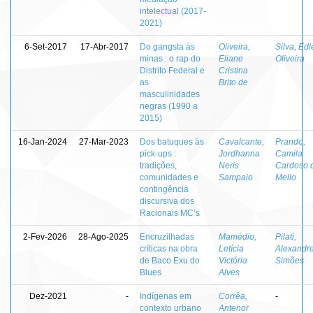
intelectual (2017-
2021)
6-Set-2017
17-Abr-2017
Do gangsta às
Oliveira,
Silva, Ed
minas : o rap do
Eliane
Oliveira
Distrito Federal e
Cristina
as
Brito de
masculinidades
negras (1990 a
2015)
16-Jan-2024
27-Mar-2023
Dos batuques às
Cavalcante,
Prando,
pick-ups :
Jordhanna
Camila
tradições,
Neris
Cardoso 
comunidades e
Sampaio
Mello
contingência
discursiva dos
Racionais MC’s
2-Fev-2026
28-Ago-2025
Encruzilhadas
Mamédio,
Pilati,
críticas na obra
Letícia
Alexandr
de Baco Exu do
Victória
Simões
Blues
Alves
Dez-2021
-
Indígenas em
Corrêa,
-
contexto urbano
Antenor