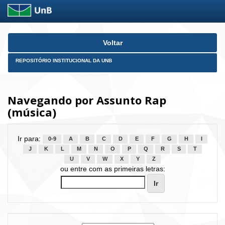
Skip
Voltar
navigation
REPOSITÓRIO INSTITUCIONAL DA UNB
Navegando por Assunto Rap
(música)
Ir para:
0-9
A
B
C
D
E
F
G
H
I
J
K
L
M
N
O
P
Q
R
S
T
U
V
W
X
Y
Z
ou entre com as primeiras letras: