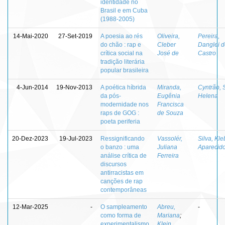
identidade no
Brasil e em Cuba
(1988-2005)
14-Mai-2020
27-Set-2019
A poesia ao rés
Oliveira,
Pereira,
do chão : rap e
Cleber
Danglei d
crítica social na
José de
Castro
tradição literária
popular brasileira
4-Jun-2014
19-Nov-2013
A poética híbrida
Miranda,
Cyntrão, 
da pós-
Eugênia
Helena
modernidade nos
Francisca
raps de GOG :
de Souza
poeta periferia
20-Dez-2023
19-Jul-2023
Ressignificando
Vassolér,
Silva, Kle
o banzo : uma
Juliana
Aparecid
análise crítica de
Ferreira
discursos
antirracistas em
canções de rap
contemporâneas
12-Mar-2025
-
O sampleamento
Abreu,
-
como forma de
Mariana
;
experimentalismo
Klein,