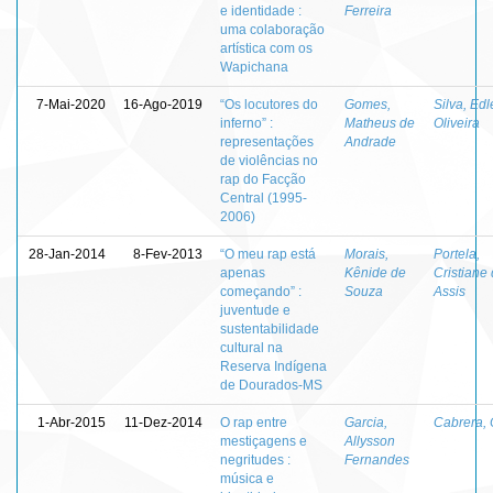
e identidade :
Ferreira
uma colaboração
artística com os
Wapichana
7-Mai-2020
16-Ago-2019
“Os locutores do
Gomes,
Silva, Ed
inferno” :
Matheus de
Oliveira
representações
Andrade
de violências no
rap do Facção
Central (1995-
2006)
28-Jan-2014
8-Fev-2013
“O meu rap está
Morais,
Portela,
apenas
Kênide de
Cristiane
começando” :
Souza
Assis
juventude e
sustentabilidade
cultural na
Reserva Indígena
de Dourados-MS
1-Abr-2015
11-Dez-2014
O rap entre
Garcia,
Cabrera, 
mestiçagens e
Allysson
negritudes :
Fernandes
música e