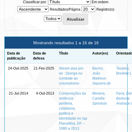
Classificar por:
Em ordem:
Resultados/Página
Registro(s):
Mostrando resultados 1 a 16 de 16
Data de
Data de
Título
Autor(es)
Orientado
publicação
defesa
24-Out-2025
21-Fev-2025
Abram alas pro
Barros,
Tavares,
rei : Djonga no
João
Breitner L
combate ao
Matheus
colonialismo
Siqueira de
21-Jul-2014
4-Out-2013
Composições da
Moreira,
Faria, Dan
violência :
Camilla
Barbosa
periferia,
Spindula
Andrade 
cidadania,
política e
identidade no rap
Planaltina, DF –
1980 a 2013