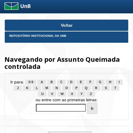
Skip
Voltar
navigation
REPOSITÓRIO INSTITUCIONAL DA UNB
Navegando por Assunto Queimada
controlada
Ir para:
0-9
A
B
C
D
E
F
G
H
I
J
K
L
M
N
O
P
Q
R
S
T
U
V
W
X
Y
Z
ou entre com as primeiras letras: