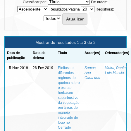
Classificar por:
Em ordem:
Resultados/Página
Registro(s):
Mostrando resultados 1 a 3 de 3
Data de
Data de
Título
Autor(es)
Orientador(es)
publicação
defesa
5-Nov-2019
26-Fev-2019
Efeitos de
Santos,
Vieira, Daniel
diferentes
Ana
Luis Mascia
regimes de
Carla dos
queima sobre
o estrato
herbáceo-
subarbustivo
da vegetação
em áreas de
manejo
integrado do
fogo no
Cerrado