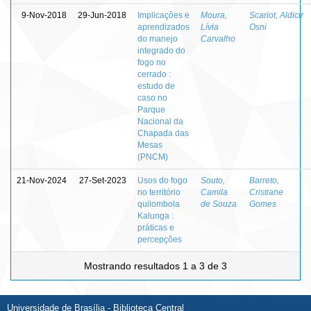
9-Nov-2018
29-Jun-2018
Implicações e
Moura,
Scariot, Aldicir
aprendizados
Lívia
Osni
do manejo
Carvalho
integrado do
fogo no
cerrado :
estudo de
caso no
Parque
Nacional da
Chapada das
Mesas
(PNCM)
21-Nov-2024
27-Set-2023
Usos do fogo
Souto,
Barreto,
no território
Camila
Cristiane
quilombola
de Souza
Gomes
Kalunga :
práticas e
percepções
Mostrando resultados 1 a 3 de 3
Universidade de Brasília - Biblioteca Central