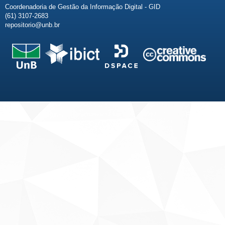
Coordenadoria de Gestão da Informação Digital - GID
(61) 3107-2683
repositorio@unb.br
Fale conosco
Sobre