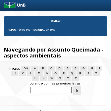
Skip
Voltar
navigation
REPOSITÓRIO INSTITUCIONAL DA UNB
Navegando por Assunto Queimada -
aspectos ambientais
Ir para:
0-9
A
B
C
D
E
F
G
H
I
J
K
L
M
N
O
P
Q
R
S
T
U
V
W
X
Y
Z
ou entre com as primeiras letras: