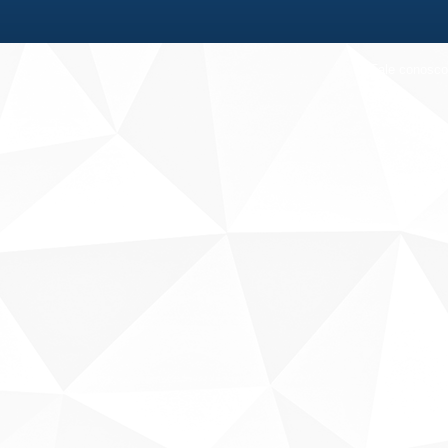
Fale conosco
Sobre