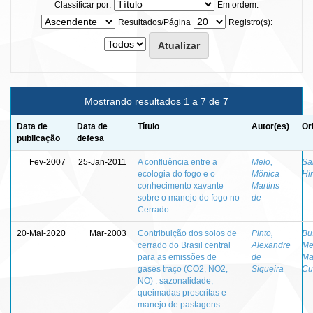
Classificar por:
Em ordem:
Resultados/Página
Registro(s):
Mostrando resultados 1 a 7 de 7
Data de
Data de
Título
Autor(es)
Or
publicação
defesa
Fev-2007
25-Jan-2011
A confluência entre a
Melo,
Sa
ecologia do fogo e o
Mônica
Hi
conhecimento xavante
Martins
sobre o manejo do fogo no
de
Cerrado
20-Mai-2020
Mar-2003
Contribuição dos solos de
Pinto,
Bu
cerrado do Brasil central
Alexandre
Me
para as emissões de
de
Ma
gases traço (CO2, NO2,
Siqueira
Cu
NO) : sazonalidade,
queimadas prescritas e
manejo de pastagens