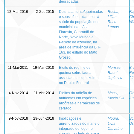
degradadas
12-Mai-2016
2-Set-2015
Desmatamento/queimadas
Rocha,
Fa
e seus efeitos danosos à
Lilian
Ch
saúde da população nos
Rose
Wi
municípios de Alta
Lemos
Floresta, Guarantã do
Norte, Novo Mundo e
Peixoto de Azevedo, na
área de influência da BR-
163, no estado do Mato
Grosso
11-Mai-2011
19-Mar-2010
Efeito do regime de
Merisse,
Br
queima sobre fauna
Raoni
Re
associada a cupinzeiros
Japiassu
Al
no Distrito Federal
4-Nov-2014
11-Abr-2014
Efeitos da adição de
Massi,
Fr
nutrientes em espécies
Klecia Gili
Au
arbóreas e herbáceas de
cerrado
9-Nov-2018
29-Jun-2018
Implicações e
Moura,
Sca
aprendizados do manejo
Lívia
Os
integrado do fogo no
Carvalho
cerrado : estudo de caso