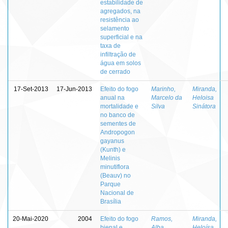
estabilidade de
agregados, na
resistência ao
selamento
superficial e na
taxa de
infiltração de
água em solos
de cerrado
17-Set-2013
17-Jun-2013
Efeito do fogo
Marinho,
Miranda,
anual na
Marcelo da
Heloisa
mortalidade e
Silva
Sinátora
no banco de
sementes de
Andropogon
gayanus
(Kunth) e
Melinis
minutiflora
(Beauv) no
Parque
Nacional de
Brasília
20-Mai-2020
2004
Efeito do fogo
Ramos,
Miranda,
bienal e
Alba
Heloísa