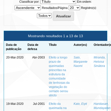
Classificar por:
Em ordem:
Resultados/Página
Registro(s):
Mostrando resultados 1 a 13 de 13
Data de
Data de
Título
Autor(es)
Orientador(
publicação
defesa
20-Mai-2020
Abr-2003
Efeito a longo
Sato,
Miranda,
prazo de
Margarete
Heloisa
queimadas
Naomi
Sinátora
prescritas na
estrutura da
comunidade
de lenhosas da
vegetação do
cerrado sensu
stricto
19-Mai-2020
Jul-2001
Efeito da
Kato, Eiyti
Haridasan,
queimada na
Mundayatan