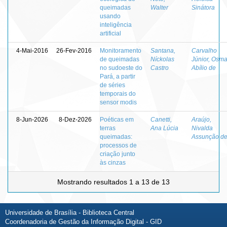
queimadas
Walter
Sinátora
usando
inteligência
artificial
4-Mai-2016
26-Fev-2016
Monitoramento
Santana,
Carvalho
de queimadas
Níckolas
Júnior, Osma
no sudoeste do
Castro
Abílio de
Pará, a partir
de séries
temporais do
sensor modis
8-Jun-2026
8-Dez-2026
Poéticas em
Canetti,
Araújo,
terras
Ana Lúcia
Nivalda
queimadas:
Assunção d
processos de
criação junto
às cinzas
Mostrando resultados 1 a 13 de 13
Universidade de Brasília - Biblioteca Central
Coordenadoria de Gestão da Informação Digital - GID