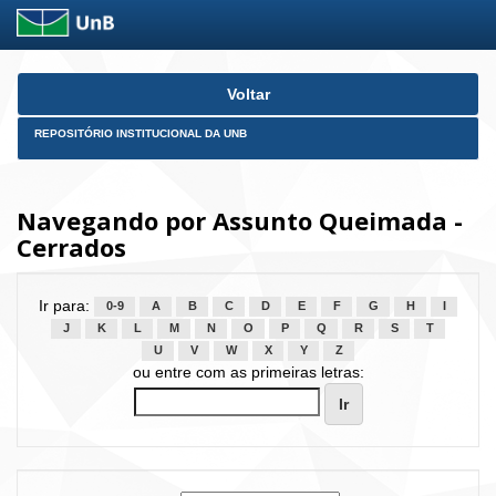
Skip
Voltar
navigation
REPOSITÓRIO INSTITUCIONAL DA UNB
Navegando por Assunto Queimada -
Cerrados
Ir para:
0-9
A
B
C
D
E
F
G
H
I
J
K
L
M
N
O
P
Q
R
S
T
U
V
W
X
Y
Z
ou entre com as primeiras letras: