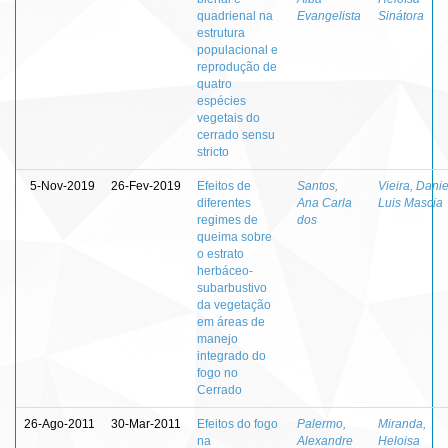
quadrienal na
Evangelista
Sinátora
estrutura
populacional e
reprodução de
quatro
espécies
vegetais do
cerrado sensu
stricto
5-Nov-2019
26-Fev-2019
Efeitos de
Santos,
Vieira, Danie
diferentes
Ana Carla
Luis Mascia
regimes de
dos
queima sobre
o estrato
herbáceo-
subarbustivo
da vegetação
em áreas de
manejo
integrado do
fogo no
Cerrado
26-Ago-2011
30-Mar-2011
Efeitos do fogo
Palermo,
Miranda,
na
Alexandre
Heloisa