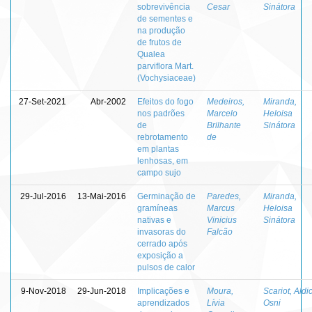
sobrevivência
Cesar
Sinátora
de sementes e
na produção
de frutos de
Qualea
parviflora Mart.
(Vochysiaceae)
27-Set-2021
Abr-2002
Efeitos do fogo
Medeiros,
Miranda,
nos padrões
Marcelo
Heloisa
de
Brilhante
Sinátora
rebrotamento
de
em plantas
lenhosas, em
campo sujo
29-Jul-2016
13-Mai-2016
Germinação de
Paredes,
Miranda,
gramíneas
Marcus
Heloisa
nativas e
Vinicius
Sinátora
invasoras do
Falcão
cerrado após
exposição a
pulsos de calor
9-Nov-2018
29-Jun-2018
Implicações e
Moura,
Scariot, Aldic
aprendizados
Lívia
Osni