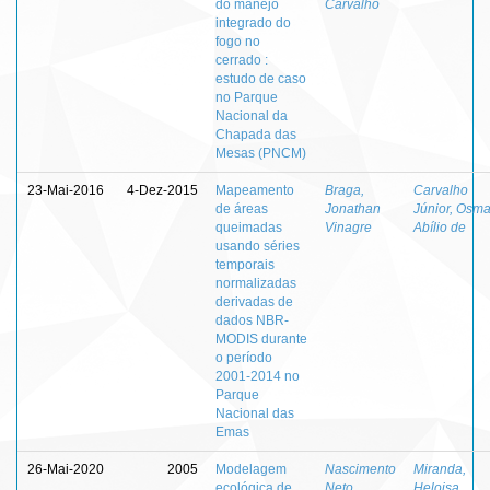
do manejo
Carvalho
integrado do
fogo no
cerrado :
estudo de caso
no Parque
Nacional da
Chapada das
Mesas (PNCM)
23-Mai-2016
4-Dez-2015
Mapeamento
Braga,
Carvalho
de áreas
Jonathan
Júnior, Osma
queimadas
Vinagre
Abílio de
usando séries
temporais
normalizadas
derivadas de
dados NBR-
MODIS durante
o período
2001-2014 no
Parque
Nacional das
Emas
26-Mai-2020
2005
Modelagem
Nascimento
Miranda,
ecológica de
Neto,
Heloisa