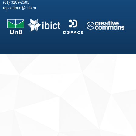
(61) 3107-2683
repositorio@unb.br
Fale conosco
Sobre