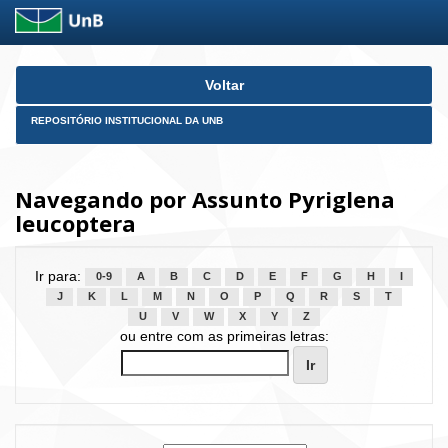
Skip
Voltar
navigation
REPOSITÓRIO INSTITUCIONAL DA UNB
Navegando por Assunto Pyriglena
leucoptera
Ir para:
0-9
A
B
C
D
E
F
G
H
I
J
K
L
M
N
O
P
Q
R
S
T
U
V
W
X
Y
Z
ou entre com as primeiras letras: