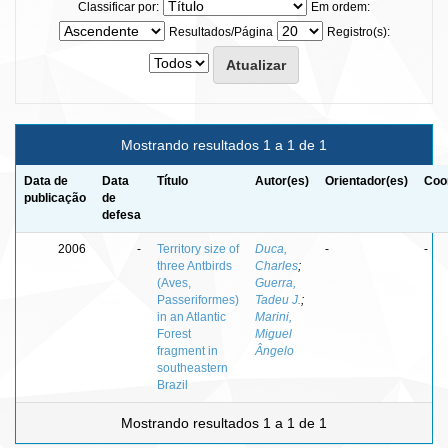
Classificar por:
Em ordem:
Resultados/Página
Registro(s):
Mostrando resultados 1 a 1 de 1
Data de
Data
Título
Autor(es)
Orientador(es)
Coo
publicação
de
defesa
2006
-
Territory size of
Duca,
-
-
three Antbirds
Charles
;
(Aves,
Guerra,
Passeriformes)
Tadeu J.
;
in an Atlantic
Marini,
Forest
Miguel
fragment in
Ângelo
southeastern
Brazil
Mostrando resultados 1 a 1 de 1