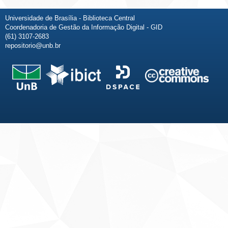
Universidade de Brasília - Biblioteca Central
Coordenadoria de Gestão da Informação Digital - GID
(61) 3107-2683
repositorio@unb.br
Fale conosco
Sobre