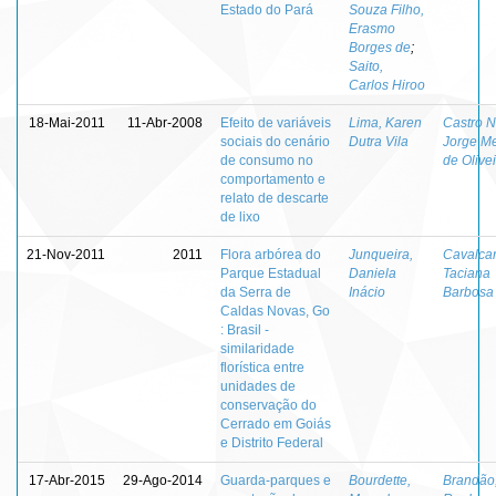
Estado do Pará
Souza Filho,
Erasmo
Borges de
;
Saito,
Carlos Hiroo
18-Mai-2011
11-Abr-2008
Efeito de variáveis
Lima, Karen
Castro N
sociais do cenário
Dutra Vila
Jorge M
de consumo no
de Olive
comportamento e
relato de descarte
de lixo
21-Nov-2011
2011
Flora arbórea do
Junqueira,
Cavalcan
Parque Estadual
Daniela
Taciana
da Serra de
Inácio
Barbosa
Caldas Novas, Go
: Brasil -
similaridade
florística entre
unidades de
conservação do
Cerrado em Goiás
e Distrito Federal
17-Abr-2015
29-Ago-2014
Guarda-parques e
Bourdette,
Brandão