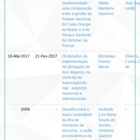
biodiversidade :
Nádia
José Au
uma comparação
Bandeira
Leitão
entre a gestão do
Sacenco
Parque Nacional
do Cabo Orange,
no Brasil, e a do
Parque Nacional
da Vanoise, na
França
16-Mai-2017
21-Fev-2017
Os desafios da
Bombaka,
Oliveira,
implementação
Harvey
Carina C
da obrigação de
Mpoto
de
due diligence no
contexto da
exploração do
mar : aspectos
nacionais e
internacionais
2009
-
Desafios para o
Andrade,
-
futuro sustentável
Liza Maria
da ilha de
Souza de
;
Fernando de
Gomes,
Noronha : a visão
Viridiana
ecossistêmica da
Gabriel
;