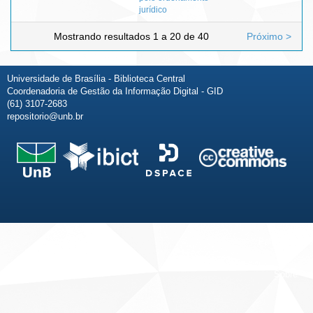
jurídico
Mostrando resultados 1 a 20 de 40
Próximo >
Universidade de Brasília - Biblioteca Central
Coordenadoria de Gestão da Informação Digital - GID
(61) 3107-2683
repositorio@unb.br
Fale conosco
Sobre