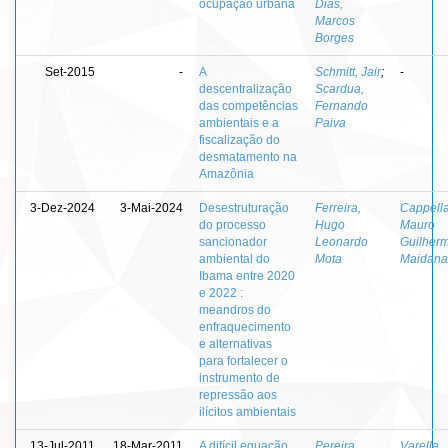
ocupação urbana
Dias,
Marcos
Borges
Set-2015
-
A
Schmitt, Jair
;
-
descentralização
Scardua,
das competências
Fernando
ambientais e a
Paiva
fiscalização do
desmatamento na
Amazônia
3-Dez-2024
3-Mai-2024
Desestruturação
Ferreira,
Cappella
do processo
Hugo
Mauro
sancionador
Leonardo
Guilher
ambiental do
Mota
Maidana
Ibama entre 2020
e 2022 :
meandros do
enfraquecimento
e alternativas
para fortalecer o
instrumento de
repressão aos
ilícitos ambientais
13-Jul-2011
18-Mar-2011
A difícil equação
Pereira,
Varella,