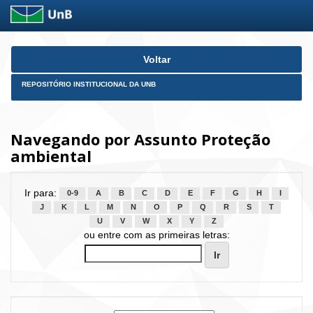
Skip
Voltar
navigation
REPOSITÓRIO INSTITUCIONAL DA UNB
Navegando por Assunto Proteção
ambiental
Ir para:
0-9
A
B
C
D
E
F
G
H
I
J
K
L
M
N
O
P
Q
R
S
T
U
V
W
X
Y
Z
ou entre com as primeiras letras: