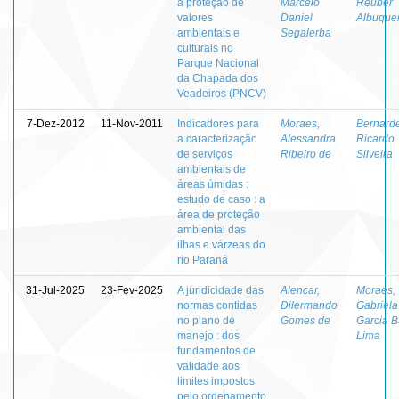
a proteção de
Marcelo
Reuber
valores
Daniel
Albuque
ambientais e
Segalerba
culturais no
Parque Nacional
da Chapada dos
Veadeiros (PNCV)
7-Dez-2012
11-Nov-2011
Indicadores para
Moraes,
Bernarde
a caracterização
Alessandra
Ricardo
de serviços
Ribeiro de
Silveira
ambientais de
áreas úmidas :
estudo de caso : a
área de proteção
ambiental das
ilhas e várzeas do
rio Paraná
31-Jul-2025
23-Fev-2025
A juridicidade das
Alencar,
Moraes,
normas contidas
Dilermando
Gabriela
no plano de
Gomes de
Garcia B
manejo : dos
Lima
fundamentos de
validade aos
limites impostos
pelo ordenamento