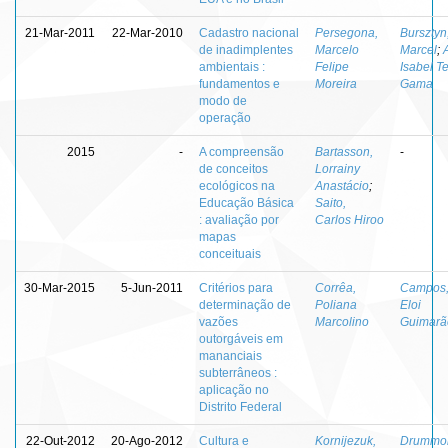
21-Mar-2011
22-Mar-2010
Cadastro nacional
Persegona,
Bursztyn
de inadimplentes
Marcelo
Marcel
;
ambientais :
Felipe
Isabel T
fundamentos e
Moreira
Gama
modo de
operação
2015
-
A compreensão
Bartasson,
-
de conceitos
Lorrainy
ecológicos na
Anastácio
;
Educação Básica
Saito,
: avaliação por
Carlos Hiroo
mapas
conceituais
30-Mar-2015
5-Jun-2011
Critérios para
Corrêa,
Campos,
determinação de
Poliana
Eloi
vazões
Marcolino
Guimarã
outorgáveis em
mananciais
subterrâneos :
aplicação no
Distrito Federal
22-Out-2012
20-Ago-2012
Cultura e
Kornijezuk,
Drummo