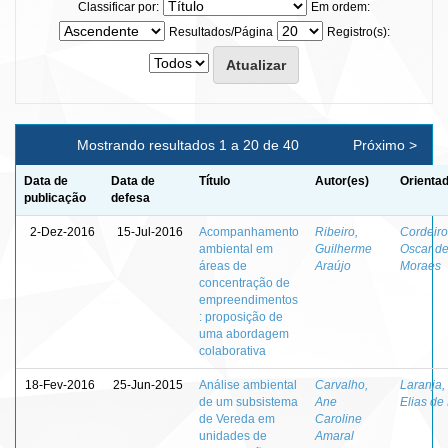
Classificar por:
Em ordem:
Resultados/Página
Registro(s):
Mostrando resultados 1 a 20 de 40
Próximo >
Data de
Data de
Título
Autor(es)
Orientad
publicação
defesa
2-Dez-2016
15-Jul-2016
Acompanhamento
Ribeiro,
Cordeiro
ambiental em
Guilherme
Oscar d
áreas de
Araújo
Moraes
concentração de
empreendimentos
: proposição de
uma abordagem
colaborativa
18-Fev-2016
25-Jun-2015
Análise ambiental
Carvalho,
Laranja,
de um subsistema
Ane
Elias de
de Vereda em
Caroline
unidades de
Amaral