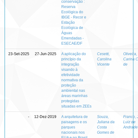
conservação :
Reserva
Ecológica do
IBGE - Recor e
Estação
Ecológica de
Águas
Emendadas -
ESECAE/DF
23-Set-2025
27-Jun-2025
A aplicação do
Cesetti,
Oliveira,
princípio da
Carolina
Carina C
integração
Vicente
de
visando à
efetividade
normativa da
proteção
ambiental nas
áreas marinhas
protegidas
situadas em ZEEs
-
12-Dez-2019
A arquitetura de
Souza,
Franco, 
paisagens e os
Juliana da
Luiz de
parques
Costa
Andrade
nacionais nos
Gomes de
EUA e no Brasil