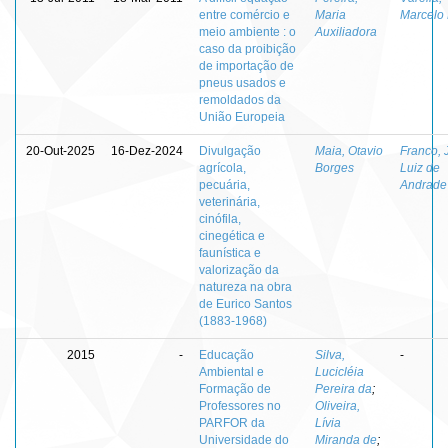
entre comércio e
Maria
Marcelo 
meio ambiente : o
Auxiliadora
caso da proibição
de importação de
pneus usados e
remoldados da
União Europeia
20-Out-2025
16-Dez-2024
Divulgação
Maia, Otavio
Franco, 
agrícola,
Borges
Luiz de
pecuária,
Andrade
veterinária,
cinófila,
cinegética e
faunística e
valorização da
natureza na obra
de Eurico Santos
(1883-1968)
2015
-
Educação
Silva,
-
Ambiental e
Lucicléia
Formação de
Pereira da
;
Professores no
Oliveira,
PARFOR da
Lívia
Universidade do
Miranda de
;