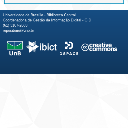
Universidade de Brasília - Biblioteca Central
Coordenadoria de Gestão da Informação Digital - GID
(61) 3107-2683
repositorio@unb.br
Fale conosco
Sobre