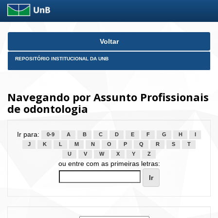
Skip
Voltar
navigation
REPOSITÓRIO INSTITUCIONAL DA UNB
Navegando por Assunto Profissionais
de odontologia
Ir para:
0-9
A
B
C
D
E
F
G
H
I
J
K
L
M
N
O
P
Q
R
S
T
U
V
W
X
Y
Z
ou entre com as primeiras letras: