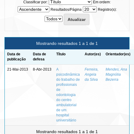
Classificar por:
Em ordem:
Resultados/Página
Registro(s):
Mostrando resultados 1 a 1 de 1
Data de
Data de
Título
Autor(es)
Orientador(es)
publicação
defesa
21-Mai-2013
8-Abr-2013
A
Ferreira,
Mendes, Ana
psicodinâmica
Angela
Magnólia
do trabalho de
da Silva
Bezerra
profissionais
de
odontologia
do centro
ambulatorial
de um
hospital
universitário
Mostrando resultados 1 a 1 de 1