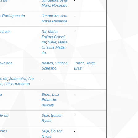
is de
Junqueira, Ana
-
Maria Resende
to Rodrigues da
Junqueira, Ana
-
Maria Resende
 Chaves
Sá, Maria
-
Fátima Grossi
de
;
Silva, Maria
Cristina Mattar
da
esus dos
Bastos, Cristina
Torres, Jorge
Schetino
Braz
co de
;
Junqueira, Ana
-
-
a, Félix Humberto
va
Blum, Luiz
-
Eduardo
Bassay
do da
Sujii, Edison
-
Ryoiti
tins
Sujii, Edison
-
Ryoiti