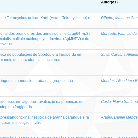
Autor(es)
de Tetranychus urticae Kock (Acari : Tetranychidae) e
Ribeiro, Matheus Gera
cional dos promotores dos genes p6.9, ie-1, gp64, vp39,
Morgado, Fabricio da 
matalis multiple nucleopolyhedrovirus (AgMNPV) e do
esvirus
ética de populações de Spodoptera frugiperda em
Silva, Carolina Almei
por meio de marcadores moleculares
ringenina nanoestruturada na agropecuária
Mendes, Alice Lima 
endofíticos em algodão : avaliação na promoção de
Costa, Flávia Santan
odoptera frugiperda
pressando toxina inseticida de aranha caranguejeira
Araújo, Daniel Mende
durante infecção in vitro