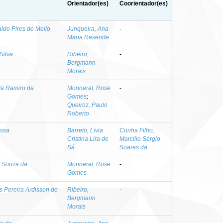
Orientador(es)
Coorientador(es)
ldo Pires de Mello
Junqueira, Ana
-
Maria Resende
Silva
Ribeiro,
-
Bergmann
Morais
da Ramiro da
Monnerat, Rose
-
Gomes
;
Queiroz, Paulo
Roberto
Rosa
Barreto, Livia
Cunha Filho,
Cristina Lira de
Marcilio Sérgio
Sá
Soares da
a Souza da
Monnerat, Rose
-
Gomes
s Pereira Ardisson de
Ribeiro,
-
Bergmann
Morais