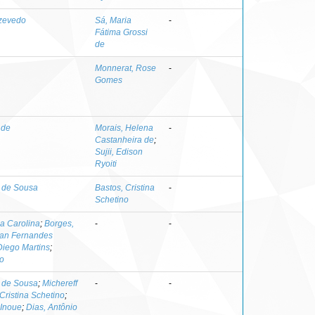
Azevedo
Sá, Maria
-
Fátima Grossi
de
Monnerat, Rose
-
Gomes
 de
Morais, Helena
-
Castanheira de
;
Sujii, Edison
Ryoiti
o de Sousa
Bastos, Cristina
-
Schetino
ia Carolina
;
Borges,
-
-
rian Fernandes
iego Martins
;
o
o de Sousa
;
Michereff
-
-
Cristina Schetino
;
 Inoue
;
Dias, Antônio