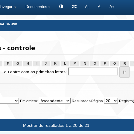
Navegar
Documentos
A-
A
A+
NAL DA UNB
- controle
F
G
H
I
J
K
L
M
N
O
P
Q
R
ou entre com as primeiras letras:
Em ordem:
Resultados/Página
Registro(
Mostrando resultados 1 a 20 de 21