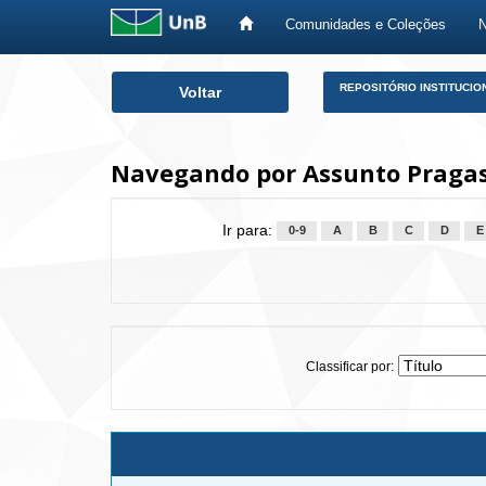
Comunidades e Coleções
Skip
REPOSITÓRIO INSTITUCIO
Voltar
navigation
Navegando por Assunto Pragas 
Ir para:
0-9
A
B
C
D
E
Classificar por: