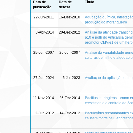
Data de
Data de
Título
publicação
defesa
22-Jun-2011
16-Dez-2010
Adubação química, infestação 
produção do morangueiro
3-Abr-2014
20-Dez-2012
Análise da atividade transcri
p10 e polh do Anticarsia gem
promotor CMVie1 de um herp
25-Jun-2007
25-Jun-2007
Análise da variabilidade gen
culturas de milho e algodão 
27-Jun-2024
6-Jul-2023
Avaliação da aplicação da na
11-Nov-2014
25-Fev-2014
Bacillus thuringiensis como 
crescimento e controle de Sp
2-Jun-2012
14-Fev-2012
Baculovírus recombinantes ex
causam morte celular precoce 