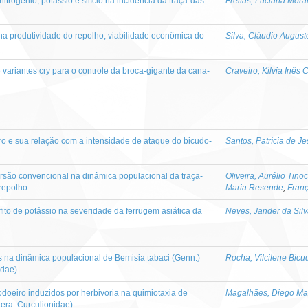
nitrogênio, potássio e silício na incidência da traça-das-
Freitas, Luciana Mora
 na produtividade do repolho, viabilidade econômica do
Silva, Cláudio Augus
e variantes cry para o controle da broca-gigante da cana-
Craveiro, Kilvia Inês
ro e sua relação com a intensidade de ataque do bicudo-
Santos, Patrícia de J
ersão convencional na dinâmica populacional da traça-
Oliveira, Aurélio Tino
 repolho
Maria Resende
;
Franç
sfito de potássio na severidade da ferrugem asiática da
Neves, Jander da Sil
is na dinâmica populacional de Bemisia tabaci (Genn.)
Rocha, Vilcilene Bicu
idae)
godoeiro induzidos por herbivoria na quimiotaxia de
Magalhães, Diego Mar
era: Curculionidae)