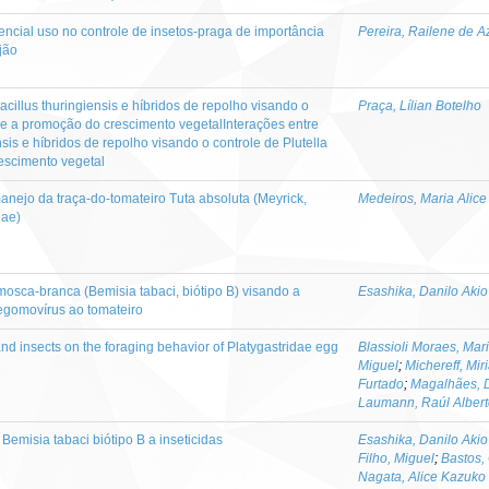
tencial uso no controle de insetos-praga de importância
Pereira, Railene de 
ijão
acillus thuringiensis e híbridos de repolho visando o
Praça, Lílian Botelho
la e a promoção do crescimento vegetalInterações entre
nsis e híbridos de repolho visando o controle de Plutella
rescimento vegetal
anejo da traça-do-tomateiro Tuta absoluta (Meyrick,
Medeiros, Maria Alice
dae)
mosca-branca (Bemisia tabaci, biótipo B) visando a
Esashika, Danilo Aki
egomovírus ao tomateiro
d insects on the foraging behavior of Platygastridae egg
Blassioli Moraes, Mar
Miguel
;
Michereff, Mi
Furtado
;
Magalhães, D
Laumann, Raúl Albert
Bemisia tabaci biótipo B a inseticidas
Esashika, Danilo Aki
Filho, Miguel
;
Bastos, 
Nagata, Alice Kazuko