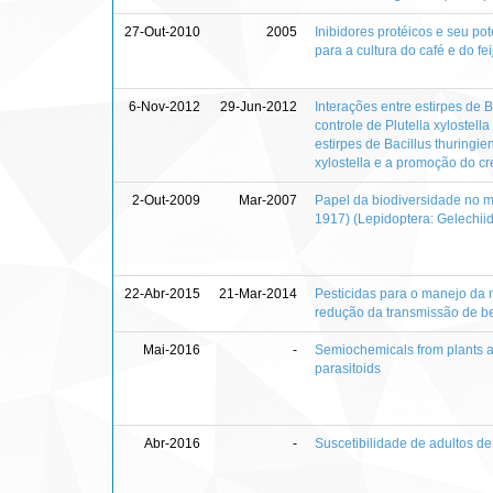
27-Out-2010
2005
Inibidores protéicos e seu po
para a cultura do café e do fe
6-Nov-2012
29-Jun-2012
Interações entre estirpes de B
controle de Plutella xylostel
estirpes de Bacillus thuringie
xylostella e a promoção do c
2-Out-2009
Mar-2007
Papel da biodiversidade no m
1917) (Lepidoptera: Gelechii
22-Abr-2015
21-Mar-2014
Pesticidas para o manejo da 
redução da transmissão de b
Mai-2016
-
Semiochemicals from plants an
parasitoids
Abr-2016
-
Suscetibilidade de adultos de 