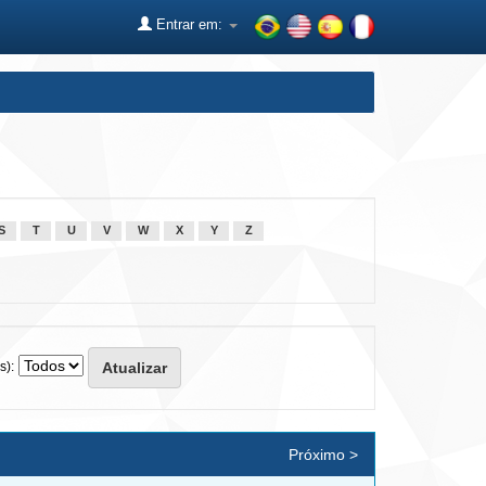
Entrar em:
S
T
U
V
W
X
Y
Z
s):
Próximo >