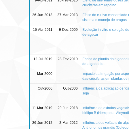
9-Abr-2011
26-Fev-2010
Efeito de diferentes doses de 
crucíferas em repolho
26-Jun-2013
27-Mar-2013
Efeito do cultivo consorciado
sistema e manejo de pragas
16-Abr-2011
9-Dez-2009
Evolução in vitro e seleção d
de-açúcar
12-Jul-2019
28-Fev-2019
Época de plantio do algodoei
do-algodoeiro
Mar-2000
-
Impacto da irrigação por asp
das-crucíferas em plantas de
Out-2006
Out-2006
Influência da aplicação de fo
soja
11-Mar-2019
29-Jun-2018
Influência de extratos vegeta
biótipo B (Hemiptera: Aleyrod
26-Jun-2012
2-Mar-2012
Influência dos voláteis do al
Anthonomus grandis (Coleopt