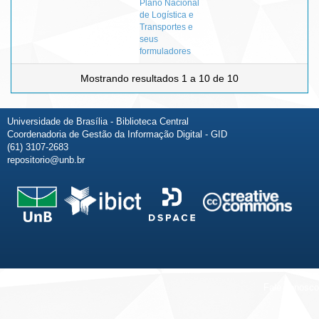
Plano Nacional
de Logística e
Transportes e
seus
formuladores
Mostrando resultados 1 a 10 de 10
Universidade de Brasília - Biblioteca Central
Coordenadoria de Gestão da Informação Digital - GID
(61) 3107-2683
repositorio@unb.br
Fale conosco