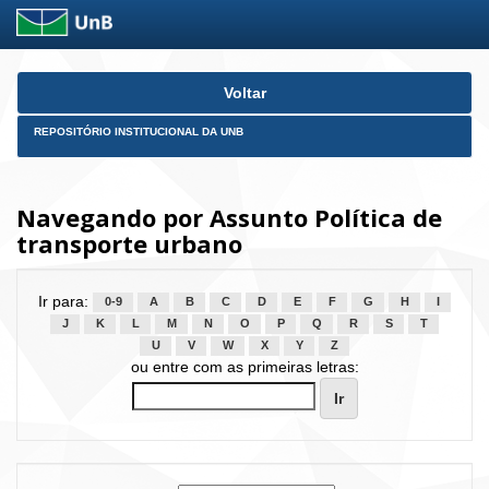
Skip
Voltar
navigation
REPOSITÓRIO INSTITUCIONAL DA UNB
Navegando por Assunto Política de
transporte urbano
Ir para:
0-9
A
B
C
D
E
F
G
H
I
J
K
L
M
N
O
P
Q
R
S
T
U
V
W
X
Y
Z
ou entre com as primeiras letras: