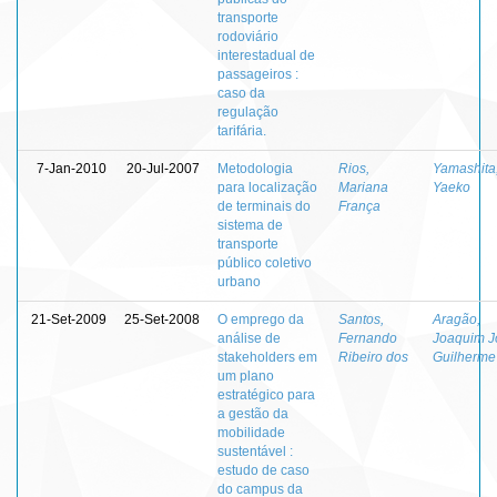
transporte
rodoviário
interestadual de
passageiros :
caso da
regulação
tarifária.
7-Jan-2010
20-Jul-2007
Metodologia
Rios,
Yamashita
para localização
Mariana
Yaeko
de terminais do
França
sistema de
transporte
público coletivo
urbano
21-Set-2009
25-Set-2008
O emprego da
Santos,
Aragão,
análise de
Fernando
Joaquim J
stakeholders em
Ribeiro dos
Guilherme
um plano
estratégico para
a gestão da
mobilidade
sustentável :
estudo de caso
do campus da