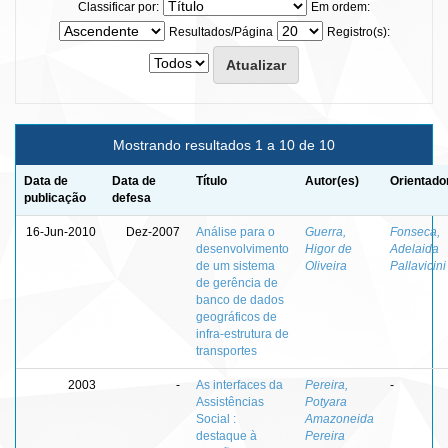
Classificar por:
Em ordem:
Resultados/Página
Registro(s):
Mostrando resultados 1 a 10 de 10
Data de
Data de
Título
Autor(es)
Orientado
publicação
defesa
16-Jun-2010
Dez-2007
Análise para o
Guerra,
Fonseca,
desenvolvimento
Higor de
Adelaida
de um sistema
Oliveira
Pallavicini
de gerência de
banco de dados
geográficos de
infra-estrutura de
transportes
2003
-
As interfaces da
Pereira,
-
Assistências
Potyara
Social :
Amazoneida
destaque à
Pereira