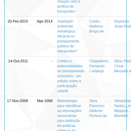
relação com a
política de
transportes
20-Fev-2015
Ago-2014
Avaliação
Castro,
Nogueira,
ambiental
Matheus
Jorge Mad
estratégica :
Braga de
eficácia no
planejamento
público de
transportes?
14-Out-2011
-
Limites e
Chapadeiro,
Silva, Pau
potencialidades
Fernando
César
do planejamento
Camargo
Marques 
cicloviário : um
estudo sobre a
participação
cidadã
17-Nov-2009
Mar-2006
Metodologia
Silva,
Yamashita
para identificar
Francisco
Yaeko
;
Li
as informações
Gildemir
Marques,
necessárias
Ferreira da
Mamede
para definição
de políticas
públicas do