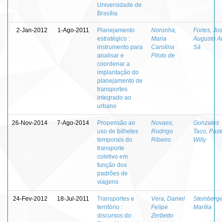
Universidade de
Brasília
2-Jan-2012
1-Ago-2011
Planejamento
Noronha,
Fortes, Jo
estratégico :
Maria
Augusto A
instrumento para
Carolina
Sá
analisar e
Piloto de
coordenar a
implantação do
planejamento de
transportes
integrado ao
urbano
26-Nov-2014
7-Ago-2014
Propensão ao
Novaes,
Gonzales
uso de bilhetes
Rodrigo
Taco, Past
temporais do
Ribeiro
Willy
transporte
coletivo em
função dos
padrões de
viagens
24-Fev-2012
18-Jul-2011
Transportes e
Vera, Daniel
Steinberge
território :
Felipe
Marília
discursos do
Zerbetto