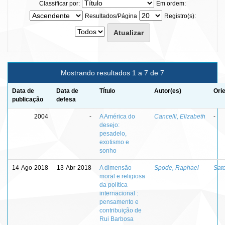
Classificar por:
Em ordem:
Resultados/Página
Registro(s):
Mostrando resultados 1 a 7 de 7
Data de
Data de
Título
Autor(es)
Ori
publicação
defesa
2004
-
A América do
Cancelli, Elizabeth
-
desejo:
pesadelo,
exotismo e
sonho
14-Ago-2018
13-Abr-2018
A dimensão
Spode, Raphael
Sato
moral e religiosa
da política
internacional :
pensamento e
contribuição de
Rui Barbosa