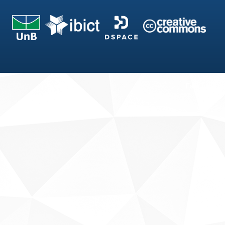
Fale conosco
Sobre