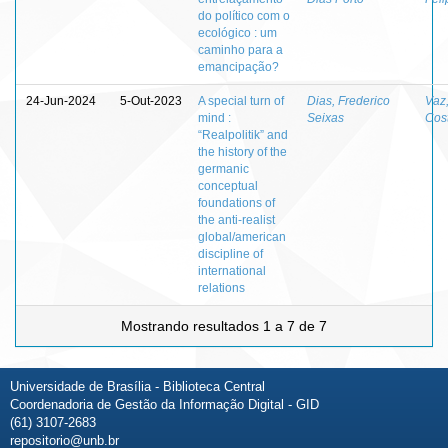
do político com o
ecológico : um
caminho para a
emancipação?
24-Jun-2024
5-Out-2023
A special turn of
Dias, Frederico
Vaz,
mind :
Seixas
Cos
“Realpolitik” and
the history of the
germanic
conceptual
foundations of
the anti-realist
global/american
discipline of
international
relations
Mostrando resultados 1 a 7 de 7
Universidade de Brasília - Biblioteca Central
Coordenadoria de Gestão da Informação Digital - GID
(61) 3107-2683
repositorio@unb.br