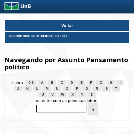
Skip
Voltar
navigation
REPOSITÓRIO INSTITUCIONAL DA UNB
Navegando por Assunto Pensamento
político
Ir para:
0-9
A
B
C
D
E
F
G
H
I
J
K
L
M
N
O
P
Q
R
S
T
U
V
W
X
Y
Z
ou entre com as primeiras letras: