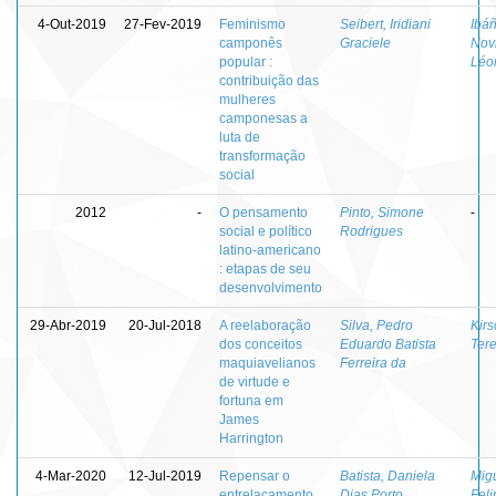
4-Out-2019
27-Fev-2019
Feminismo
Seibert, Iridiani
Ibá
camponês
Graciele
Novi
popular :
Léo
contribuição das
mulheres
camponesas a
luta de
transformação
social
2012
-
O pensamento
Pinto, Simone
-
social e político
Rodrigues
latino-americano
: etapas de seu
desenvolvimento
29-Abr-2019
20-Jul-2018
A reelaboração
Silva, Pedro
Kirs
dos conceitos
Eduardo Batista
Tere
maquiavelianos
Ferreira da
de virtude e
fortuna em
James
Harrington
4-Mar-2020
12-Jul-2019
Repensar o
Batista, Daniela
Migu
entrelaçamento
Dias Porto
Feli