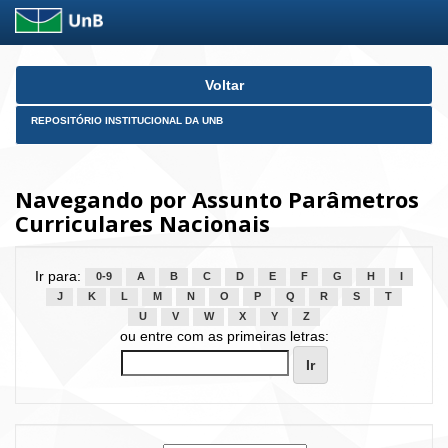
Skip
Voltar
navigation
REPOSITÓRIO INSTITUCIONAL DA UNB
Navegando por Assunto Parâmetros
Curriculares Nacionais
Ir para:
0-9
A
B
C
D
E
F
G
H
I
J
K
L
M
N
O
P
Q
R
S
T
U
V
W
X
Y
Z
ou entre com as primeiras letras: