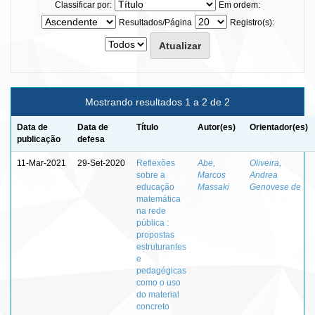
Classificar por:
Em ordem:
Resultados/Página
Registro(s):
Mostrando resultados 1 a 2 de 2
Data de
Data de
Título
Autor(es)
Orientador(es)
publicação
defesa
11-Mar-2021
29-Set-2020
Reflexões
Abe,
Oliveira,
sobre a
Marcos
Andrea
educação
Massaki
Genovese de
matemática
na rede
pública :
propostas
estruturantes
e
pedagógicas
como o uso
do material
concreto