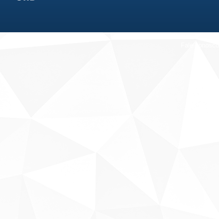
Fale conosco
Sobre