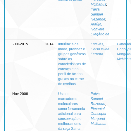
McManus
;
Paiva,
Samuel
Rezende
;
Araújo,
Ronyere
Olegário de
1-Jul-2015
2014
Influência da
Esteves,
Pimentel
idade, prenhez e
Geisa Isilda
Concept
grupos genéticos
Ferreira
Margare
sobre as
McManu
características de
carcaça e no
perfil de ácidos
graxos na carne
de ovelhas
Nov-2008
-
Uso de
Paiva,
-
marcadores
Samuel
moleculares
Rezende
;
como ferramenta
Pimentel,
adicional para
Concepta
conservação e
Margaret
melhoramento
McManus
da raça Santa