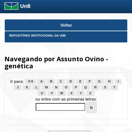
Skip
Voltar
navigation
REPOSITÓRIO INSTITUCIONAL DA UNB
Navegando por Assunto Ovino -
genética
Ir para:
0-9
A
B
C
D
E
F
G
H
I
J
K
L
M
N
O
P
Q
R
S
T
U
V
W
X
Y
Z
ou entre com as primeiras letras: