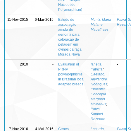
Nucleotide
Polymorphism)
11-Nov-2015
6-Mar-2015
Estudo de
Muniz, Maria
Paiva, 
associação
Malane
Rezend
ampla do
Magalhães
genoma para
coloração de
pelagem em
ovinos da raça
Morada Nova
2010
-
Evaluation of
Ianella,
-
PRNP
Patrícia
;
polymorphisms
Caetano,
in Brazilian local
Alexandre
adapted breeds
Rodrigues
;
Pimentel,
Concepta
Margaret
McManus
;
Paiva,
Samuel
Rezende
7-Nov-2016
4-Mai-2016
Genes
Lacerda,
Paiva, 