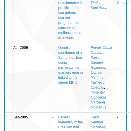
relacionados à
Thaísa
Rezend
prolificidade e
Sant’Anna
seu potencial
uso em
programas de
conservação e
melhoramento
de ovinos
Abr-2009
-
Genetic
Petroli, César
-
monitoring of a
Daniel
;
Santa Ines herd
Paiva,
using
Samuel
microsatellite
Rezende
;
markers near or
Corrêa,
linked to the
Marilma
sheep MHC
Pachêco
Chediak
;
Pimentel,
Concepta
Margaret
McManus
Set-2005
-
Genetic
Paiva,
-
variability of the
Samuel
Brazilian hair
Rezende
;