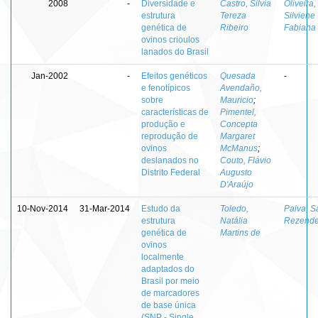
2008
-
Diversidade e
Castro, Silvia
Oliveira,
estrutura
Tereza
Silviene
genética de
Ribeiro
Fabiana
ovinos crioulos
lanados do Brasil
Jan-2002
-
Efeitos genéticos
Quesada
-
e fenotípicos
Avendaño,
sobre
Mauricio
;
características de
Pimentel,
produção e
Concepta
reprodução de
Margaret
ovinos
McManus
;
deslanados no
Couto, Flávio
Distrito Federal
Augusto
D'Araújo
10-Nov-2014
31-Mar-2014
Estudo da
Toledo,
Paiva, 
estrutura
Natália
Rezend
genética de
Martins de
ovinos
localmente
adaptados do
Brasil por meio
de marcadores
de base única
(SNP - Single