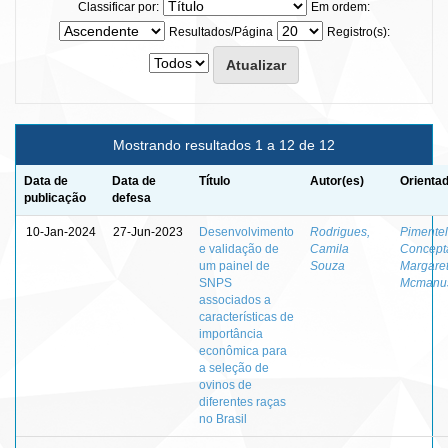
Classificar por:
Em ordem:
Resultados/Página
Registro(s):
Mostrando resultados 1 a 12 de 12
Data de
Data de
Título
Autor(es)
Orientad
publicação
defesa
10-Jan-2024
27-Jun-2023
Desenvolvimento
Rodrigues,
Pimentel
e validação de
Camila
Concept
um painel de
Souza
Margare
SNPS
Mcmanu
associados a
características de
importância
econômica para
a seleção de
ovinos de
diferentes raças
no Brasil