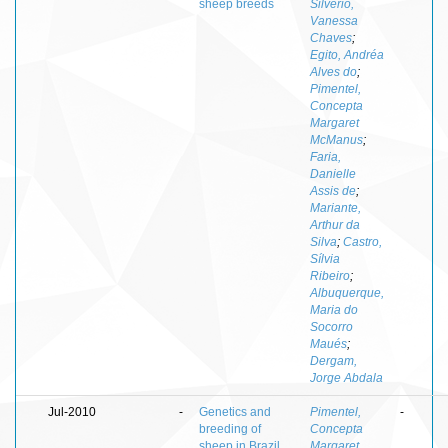
sheep breeds
Silvério,
Vanessa
Chaves
;
Egito, Andréa
Alves do
;
Pimentel,
Concepta
Margaret
McManus
;
Faria,
Danielle
Assis de
;
Mariante,
Arthur da
Silva
;
Castro,
Sílvia
Ribeiro
;
Albuquerque,
Maria do
Socorro
Maués
;
Dergam,
Jorge Abdala
Jul-2010
-
Genetics and
Pimentel,
-
breeding of
Concepta
sheep in Brazil
Margaret