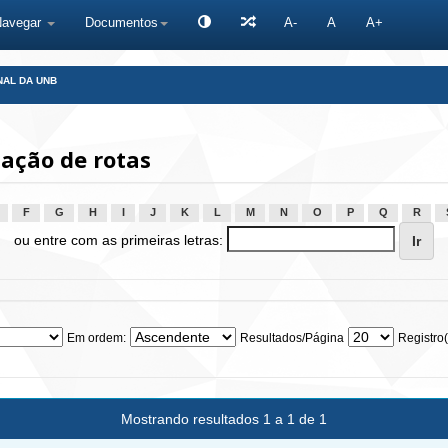
Navegar
Documentos
A-
A
A+
NAL DA UNB
ação de rotas
F
G
H
I
J
K
L
M
N
O
P
Q
R
ou entre com as primeiras letras:
Em ordem:
Resultados/Página
Registro(
Mostrando resultados 1 a 1 de 1