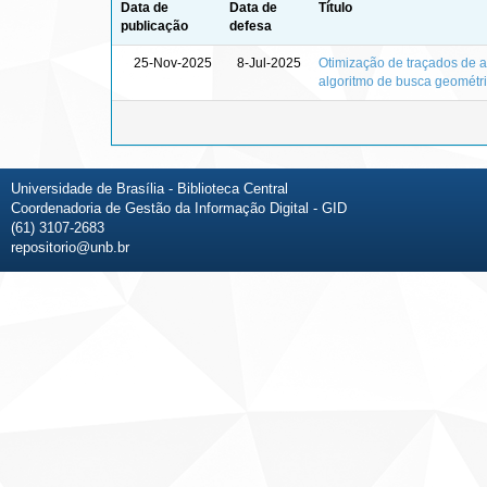
Data de
Data de
Título
publicação
defesa
25-Nov-2025
8-Jul-2025
Otimização de traçados de a
algoritmo de busca geométr
Universidade de Brasília - Biblioteca Central
Coordenadoria de Gestão da Informação Digital - GID
(61) 3107-2683
repositorio@unb.br