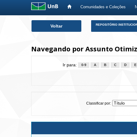
Comunidades e Coleções
Skip
REPOSITÓRIO INSTITUCIO
Voltar
navigation
Navegando por Assunto Otimiz
Ir para:
0-9
A
B
C
D
E
Classificar por: