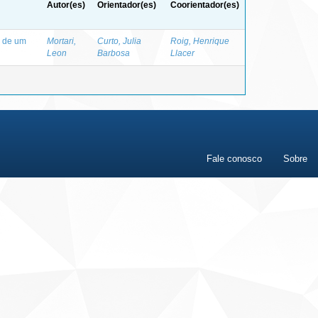
Autor(es)
Orientador(es)
Coorientador(es)
o de um
Mortari,
Curto, Julia
Roig, Henrique
Leon
Barbosa
Llacer
Fale conosco
Sobre