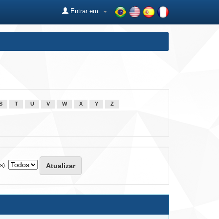
Entrar em:
S
T
U
V
W
X
Y
Z
s):