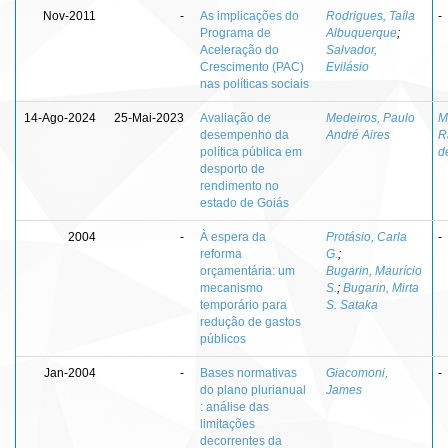
Nov-2011
-
As implicações do
Rodrigues, Taíla
-
Programa de
Albuquerque
;
Aceleração do
Salvador,
Crescimento (PAC)
Evilásio
nas políticas sociais
14-Ago-2024
25-Mai-2023
Avaliação de
Medeiros, Paulo
M
desempenho da
André Aires
R
política pública em
d
desporto de
rendimento no
estado de Goiás
2004
-
À espera da
Protásio, Carla
-
reforma
G.
;
orçamentária: um
Bugarin, Maurício
mecanismo
S.
;
Bugarin, Mirta
temporário para
S. Sataka
redução de gastos
públicos
Jan-2004
-
Bases normativas
Giacomoni,
-
do plano plurianual
James
: análise das
limitações
decorrentes da