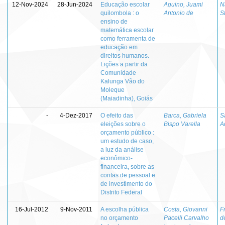
12-Nov-2024
28-Jun-2024
Educação escolar
Aquino, Juami
N
quilombola : o
Antonio de
S
ensino de
matemática escolar
como ferramenta de
educação em
direitos humanos.
Lições a partir da
Comunidade
Kalunga Vão do
Moleque
(Maiadinha), Goiás
-
4-Dez-2017
O efeito das
Barca, Gabriela
S
eleições sobre o
Bispo Varella
A
orçamento público :
um estudo de caso,
a luz da análise
econômico-
financeira, sobre as
contas de pessoal e
de investimento do
Distrito Federal
16-Jul-2012
9-Nov-2011
A escolha pública
Costa, Giovanni
F
no orçamento
Pacelli Carvalho
d