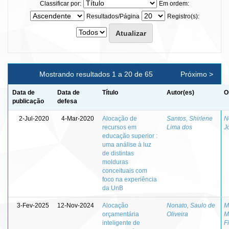
Classificar por:
Em ordem:
Resultados/Página
Registro(s):
Mostrando resultados 1 a 20 de 65
Próximo >
Data de
Data de
Título
Autor(es)
O
publicação
defesa
2-Jul-2020
4-Mar-2020
Alocação de
Santos, Shirlene
N
recursos em
Lima dos
J
educação superior :
uma análise à luz
de distintas
molduras
conceituais com
foco na experiência
da UnB
3-Fev-2025
12-Nov-2024
Alocação
Nonato, Saulo de
M
orçamentária
Oliveira
M
inteligente de
F