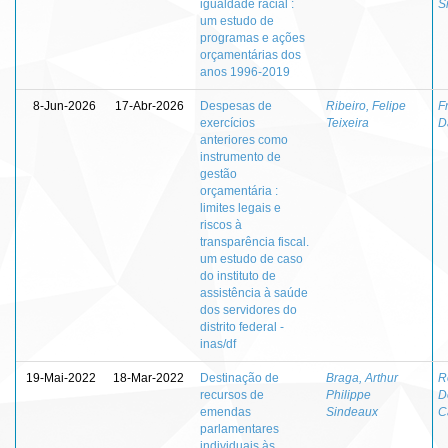
igualdade racial :
S
um estudo de
programas e ações
orçamentárias dos
anos 1996-2019
8-Jun-2026
17-Abr-2026
Despesas de
Ribeiro, Felipe
F
exercícios
Teixeira
D
anteriores como
instrumento de
gestão
orçamentária :
limites legais e
riscos à
transparência fiscal.
um estudo de caso
do instituto de
assistência à saúde
dos servidores do
distrito federal -
inas/df
19-Mai-2022
18-Mar-2022
Destinação de
Braga, Arthur
R
recursos de
Philippe
D
emendas
Sindeaux
C
parlamentares
individuais às