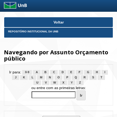
Skip
Voltar
navigation
REPOSITÓRIO INSTITUCIONAL DA UNB
Navegando por Assunto Orçamento
público
Ir para:
0-9
A
B
C
D
E
F
G
H
I
J
K
L
M
N
O
P
Q
R
S
T
U
V
W
X
Y
Z
ou entre com as primeiras letras: