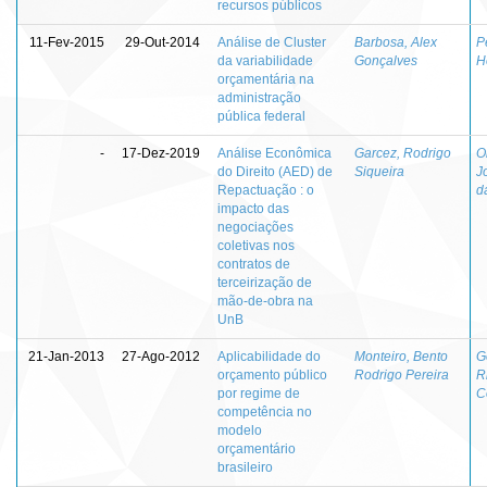
recursos públicos
11-Fev-2015
29-Out-2014
Análise de Cluster
Barbosa, Alex
P
da variabilidade
Gonçalves
H
orçamentária na
administração
pública federal
-
17-Dez-2019
Análise Econômica
Garcez, Rodrigo
O
do Direito (AED) de
Siqueira
J
Repactuação : o
d
impacto das
negociações
coletivas nos
contratos de
terceirização de
mão-de-obra na
UnB
21-Jan-2013
27-Ago-2012
Aplicabilidade do
Monteiro, Bento
G
orçamento público
Rodrigo Pereira
R
por regime de
C
competência no
modelo
orçamentário
brasileiro