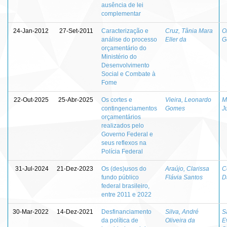
ausência de lei
complementar
24-Jan-2012
27-Set-2011
Caracterização e
Cruz, Tânia Mara
O
análise do processo
Eller da
G
orçamentário do
Ministério do
Desenvolvimento
Social e Combate à
Fome
22-Out-2025
25-Abr-2025
Os cortes e
Vieira, Leonardo
M
contingenciamentos
Gomes
J
orçamentários
realizados pelo
Governo Federal e
seus reflexos na
Polícia Federal
31-Jul-2024
21-Dez-2023
Os (des)usos do
Araújo, Clarissa
C
fundo público
Flávia Santos
D
federal brasileiro,
entre 2011 e 2022
30-Mar-2022
14-Dez-2021
Desfinanciamento
Silva, André
S
da política de
Oliveira da
E