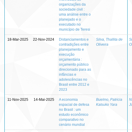
organizações da
sociedade civil :
uma análise entre o
planejado e o
executado no
município de Teresi
18-Mar-2025
22-Nov-2024
Distanciamentos e
Silva, Thallita de
Si
contradições entre
Oliveira
O
planejamento e
execução
orçamentária :
orçamento público
direcionado para as
infâncias e
adolescências no
Brasil entre 2012 e
2023
11-Nov-2025
14-Mai-2025
A economia
Buelmo, Patricia
N
espacial de defesa
Katsuko Yara
J
no Brasil : um
estudo econômico
comparativo no
cenário mundial