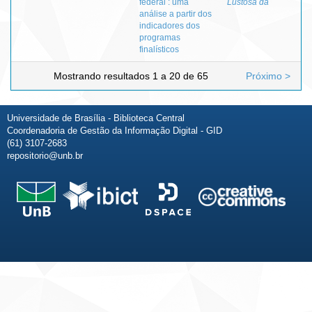
federal : uma
Lustosa da
análise a partir dos
indicadores dos
programas
finalísticos
Mostrando resultados 1 a 20 de 65
Próximo >
Universidade de Brasília - Biblioteca Central
Coordenadoria de Gestão da Informação Digital - GID
(61) 3107-2683
repositorio@unb.br
Fale conosco