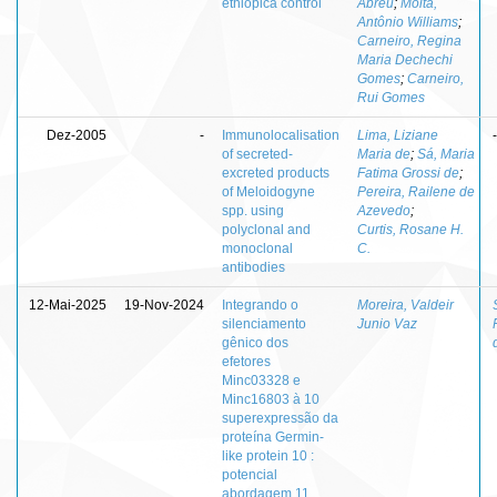
ethiopica control
Abreu
;
Moita,
Antônio Williams
;
Carneiro, Regina
Maria Dechechi
Gomes
;
Carneiro,
Rui Gomes
Dez-2005
-
Immunolocalisation
Lima, Liziane
-
of secreted-
Maria de
;
Sá, Maria
excreted products
Fatima Grossi de
;
of Meloidogyne
Pereira, Railene de
spp. using
Azevedo
;
polyclonal and
Curtis, Rosane H.
monoclonal
C.
antibodies
12-Mai-2025
19-Nov-2024
Integrando o
Moreira, Valdeir
silenciamento
Junio Vaz
gênico dos
efetores
Minc03328 e
Minc16803 à 10
superexpressão da
proteína Germin-
like protein 10 :
potencial
abordagem 11