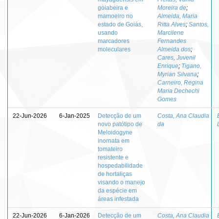
goiabeira e
Moreira de
;
mamoeiro no
Almeida, Maria
estado de Goiás,
Ritta Alves
;
Santos,
usando
Marcilene
marcadores
Fernandes
moleculares
Almeida dos
;
Cares, Juvenil
Enrique
;
Tigano,
Myrian Silvana
;
Carneiro, Regina
Maria Dechechi
Gomes
22-Jun-2026
6-Jan-2025
Detecção de um
Costa, Ana Claudia
novo patótipo de
da
Meloidogyne
inornata em
tomateiro
resistente e
hospedabilidade
de hortaliças
visando o manejo
da espécie em
áreas infestada
22-Jun-2026
6-Jan-2026
Detecção de um
Costa, Ana Claudia