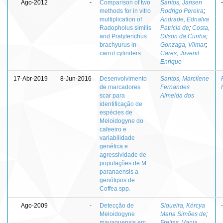
Ago-2012
-
Comparison of two
Santos, Jansen
-
methods for in vitro
Rodrigo Pereira
;
multiplication of
Andrade, Ednalva
Radopholus similis
Patrícia de
;
Costa,
and Pratylenchus
Dilson da Cunha
;
brachyurus in
Gonzaga, Vilmar
;
carrot cylinders
Cares, Juvenil
Enrique
17-Abr-2019
8-Jun-2016
Desenvolvimento
Santos, Marcilene
de marcadores
Fernandes
scar para
Almeida dos
identificação de
espécies de
Meloidogyne do
cafeeiro e
variabilidade
genética e
agressividade de
populações de M.
paranaensis a
genótipos de
Coffea spp.
Ago-2009
-
Detecção de
Siqueira, Kércya
-
Meloidogyne
Maria Simões de
;
mayaguensis em
Freitas, Vania