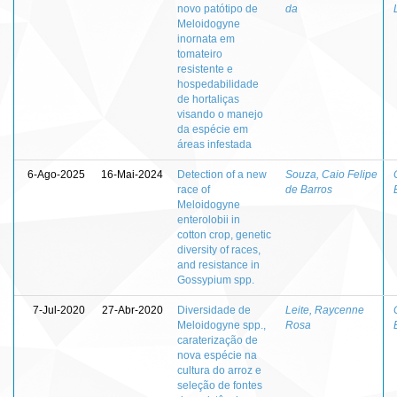
novo patótipo de
da
Meloidogyne
inornata em
tomateiro
resistente e
hospedabilidade
de hortaliças
visando o manejo
da espécie em
áreas infestada
6-Ago-2025
16-Mai-2024
Detection of a new
Souza, Caio Felipe
race of
de Barros
Meloidogyne
enterolobii in
cotton crop, genetic
diversity of races,
and resistance in
Gossypium spp.
7-Jul-2020
27-Abr-2020
Diversidade de
Leite, Raycenne
Meloidogyne spp.,
Rosa
caraterização de
nova espécie na
cultura do arroz e
seleção de fontes