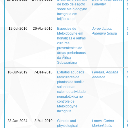
de lodo de esgoto
Pimentel
sobre Meloidogyne
incognita em
feijão-caupi
12-Jul-2016
26-Abr-2016
Espécies de
Jorge Junior,
Meloidogyne em
Aldemiro Sousa
hortaliças e outras
culturas
provenientes de
áreas periurbanas
da África
Subsaariana
18-Jun-2019
7-Dez-2018
Extratos aquosos
Ferreira, Adriana
radiculares de
Andrade
plantas da família
solanaceae
exibindo atividade
nematotóxica no
controle de
Meloidogyne
incognita
28-Jan-2024
8-Mai-2019
Genetic and
Lopes, Carina
physiological
Mariani Leite