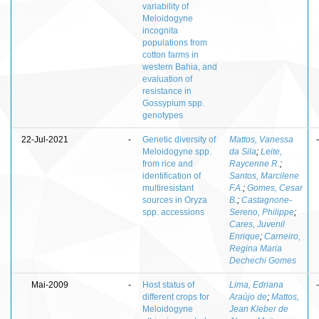
variability of
Meloidogyne
incognita
populations from
cotton farms in
western Bahia, and
evaluation of
resistance in
Gossypium spp.
genotypes
22-Jul-2021
-
Genetic diversity of
Mattos, Vanessa
-
Meloidogyne spp.
da Sila
;
Leite,
from rice and
Raycenne R.
;
identification of
Santos, Marcilene
multiresistant
F.A.
;
Gomes, Cesar
sources in Oryza
B.
;
Castagnone-
spp. accessions
Sereno, Philippe
;
Cares, Juvenil
Enrique
;
Carneiro,
Regina Maria
Dechechi Gomes
Mai-2009
-
Host status of
Lima, Edriana
-
different crops for
Araújo de
;
Mattos,
Meloidogyne
Jean Kleber de