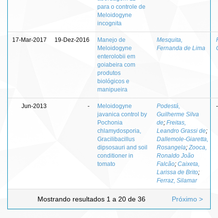
para o controle de
Meloidogyne
incognita
17-Mar-2017
19-Dez-2016
Manejo de
Mesquita,
Meloidogyne
Fernanda de Lima
enterolobii em
goiabeira com
produtos
biológicos e
manipueira
Jun-2013
-
Meloidogyne
Podestá,
-
javanica control by
Guilherme Silva
Pochonia
de
;
Freitas,
chlamydosporia,
Leandro Grassi de
;
Gracilibacillus
Dallemole-Giaretta,
dipsosauri and soil
Rosangela
;
Zooca,
conditioner in
Ronaldo João
tomato
Falcão
;
Caixeta,
Larissa de Brito
;
Ferraz, Silamar
Mostrando resultados 1 a 20 de 36
Próximo >