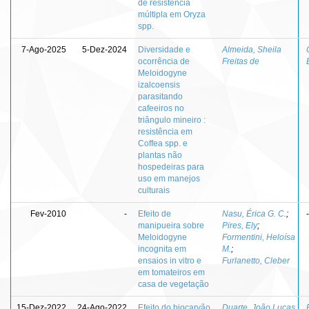
de resistência
múltipla em Oryza
spp.
7-Ago-2025
5-Dez-2024
Diversidade e
Almeida, Sheila
ocorrência de
Freitas de
Meloidogyne
izalcoensis
parasitando
cafeeiros no
triângulo mineiro :
resistência em
Coffea spp. e
plantas não
hospedeiras para
uso em manejos
culturais
Fev-2010
-
Efeito de
Nasu, Érica G. C.
;
-
manipueira sobre
Pires, Ely
;
Meloidogyne
Formentini, Heloísa
incognita em
M.
;
ensaios in vitro e
Furlanetto, Cleber
em tomateiros em
casa de vegetação
15-Dez-2022
24-Ago-2022
Efeito do biocarvão
Duarte, João Lucas