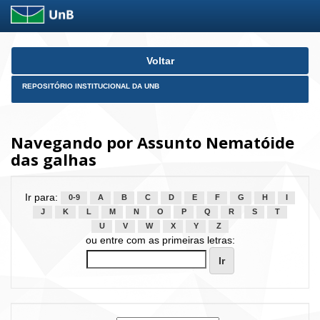
Skip
Voltar
navigation
REPOSITÓRIO INSTITUCIONAL DA UNB
Navegando por Assunto Nematóide
das galhas
Ir para:
0-9
A
B
C
D
E
F
G
H
I
J
K
L
M
N
O
P
Q
R
S
T
U
V
W
X
Y
Z
ou entre com as primeiras letras: