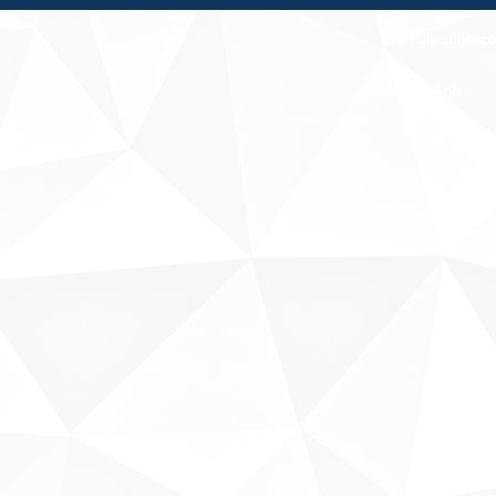
Fale conosco
Sobre