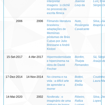
interpretar
Joanise
Luís
;
Bra
imagens : o clichê
Levy da
Sérgio D
no processo da
escrita fílmica
2006
2006
Filmando literatura
Nuto,
Silva, Dá
brasileira :
Rosângela
Ibiapina 
adaptações de
Cavalcante
Memórias
póstumas de Brás
Cubas por Julio
Bressane e André
Klotzel
15-Set-2017
4-Abr-2017
Hipermodernidade
Bonfim,
Sá, Sérg
e hipercinema na
Thalyta
Araújo d
obra de David
Fernandes
Fincher
17-Dez-2014
14-Nov-2014
No cinema e na
Bottini,
Coutinho
vida : a difícil arte
Maria
Laura Ma
de aprender a
Emília
morrer
14-Mai-2020
2002
Nosferatu : o
Ribeiro,
Silva, De
imaginário de uma
Rafiza
Lopes
sinfonia de horror
Luziani