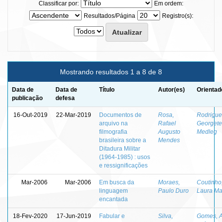
Classificar por:
Em ordem:
Resultados/Página
Registro(s):
Mostrando resultados 1 a 8 de 8
Data de
Data de
Título
Autor(es)
Orientad
publicação
defesa
16-Out-2019
22-Mar-2019
Documentos de
Rosa,
Rodrigue
arquivo na
Rafael
Georgete
filmografia
Augusto
Medleg
brasileira sobre a
Mendes
Ditadura Militar
(1964-1985) : usos
e ressignificações
Mar-2006
Mar-2006
Em busca da
Moraes,
Coutinho
linguagem
Paulo Duro
Laura Ma
encantada
18-Fev-2020
17-Jun-2019
Fabular e
Silva,
Gomes, 