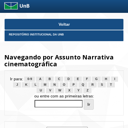
Skip
Voltar
navigation
REPOSITÓRIO INSTITUCIONAL DA UNB
Navegando por Assunto Narrativa
cinematográfica
Ir para:
0-9
A
B
C
D
E
F
G
H
I
J
K
L
M
N
O
P
Q
R
S
T
U
V
W
X
Y
Z
ou entre com as primeiras letras: