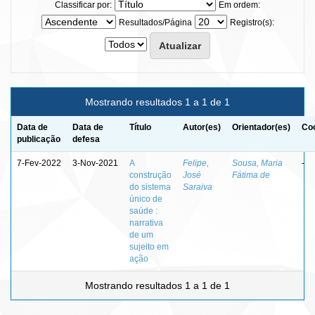
Classificar por:
Em ordem:
Resultados/Página
Registro(s):
Mostrando resultados 1 a 1 de 1
Data de
Data de
Título
Autor(es)
Orientador(es)
Coo
publicação
defesa
7-Fev-2022
3-Nov-2021
A
Felipe,
Sousa, Maria
-
construção
José
Fátima de
do sistema
Saraiva
único de
saúde :
narrativa
de um
sujeito em
ação
Mostrando resultados 1 a 1 de 1