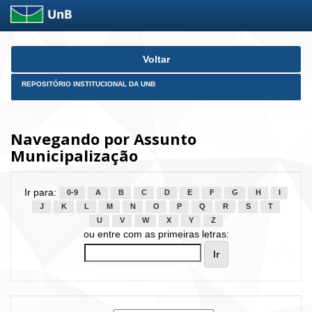
Skip
Voltar
navigation
REPOSITÓRIO INSTITUCIONAL DA UNB
Navegando por Assunto
Municipalização
Ir para:
0-9
A
B
C
D
E
F
G
H
I
J
K
L
M
N
O
P
Q
R
S
T
U
V
W
X
Y
Z
ou entre com as primeiras letras: