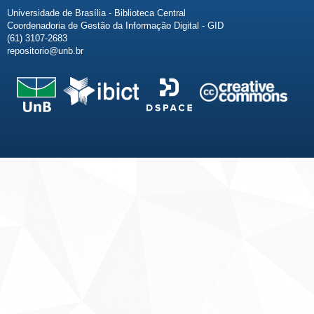
Universidade de Brasília - Biblioteca Central
Coordenadoria de Gestão da Informação Digital - GID
(61) 3107-2683
repositorio@unb.br
Fale conosco
Sobre