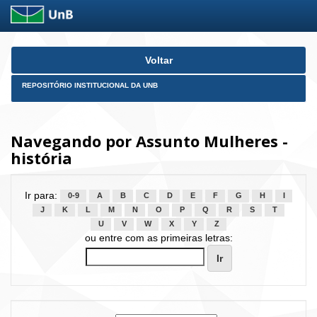
Skip
Voltar
navigation
REPOSITÓRIO INSTITUCIONAL DA UNB
Navegando por Assunto Mulheres -
história
Ir para:
0-9
A
B
C
D
E
F
G
H
I
J
K
L
M
N
O
P
Q
R
S
T
U
V
W
X
Y
Z
ou entre com as primeiras letras: