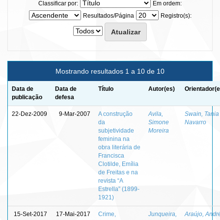
Classificar por:
Em ordem:
Resultados/Página
Registro(s):
Mostrando resultados 1 a 10 de 10
Data de
Data de
Título
Autor(es)
Orientador(e
publicação
defesa
22-Dez-2009
9-Mar-2007
A construção
Avila,
Swain, Tania
da
Simone
Navarro
subjetividade
Moreira
feminina na
obra literária de
Francisca
Clotilde, Emília
de Freitas e na
revista “A
Estrella” (1899-
1921)
15-Set-2017
17-Mai-2017
Crime,
Junqueira,
Araújo, Andr