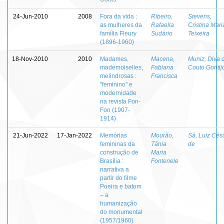
24-Jun-2010
2008
Fora da vida :
Ribeiro,
Stevens,
as mulheres da
Rafaella
Cristina Mari
família Fleury
Sudário
Teixeira
(1896-1960)
18-Nov-2010
2010
Madames,
Macena,
Muniz, Diva 
mademoiselles,
Fabiana
Couto Gontij
melindrosas :
Francisca
"feminino" e
modernidade
na revista Fon-
Fon (1907-
1914)
21-Jun-2022
17-Jan-2022
Memórias
Mourão,
Sá, Luiz Cés
femininas da
Tânia
de
construção de
Maria
Brasília :
Fontenele
narrativa a
partir do filme
Poeira e batom
– a
humanização
do monumental
(1957/1960)