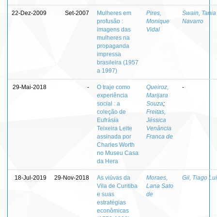
22-Dez-2009
Set-2007
Mulheres em
Pires,
Swain, Tania
profusão :
Monique
Navarro
imagens das
Vidal
mulheres na
propaganda
impressa
brasileira (1957
a 1997)
29-Mai-2018
-
O traje como
Queiroz,
-
experiência
Marijara
social : a
Souza
;
coleção de
Freitas,
Eufrásia
Jéssica
Teixeira Leite
Venância
assinada por
Franca de
Charles Worth
no Museu Casa
da Hera
18-Jul-2019
29-Nov-2018
As viúvas da
Moraes,
Gil, Tiago Lu
Vila de Curitiba
Lana Sato
e suas
de
estratégias
econômicas