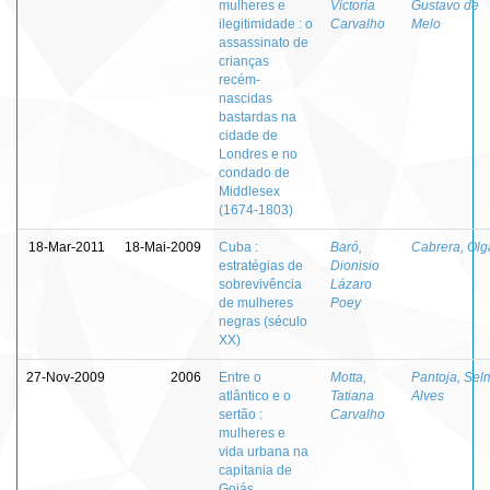
mulheres e
Victoria
Gustavo de
ilegitimidade : o
Carvalho
Melo
assassinato de
crianças
recém-
nascidas
bastardas na
cidade de
Londres e no
condado de
Middlesex
(1674-1803)
18-Mar-2011
18-Mai-2009
Cuba :
Baró,
Cabrera, Olg
estratégias de
Dionisio
sobrevivência
Lázaro
de mulheres
Poey
negras (século
XX)
27-Nov-2009
2006
Entre o
Motta,
Pantoja, Sel
atlântico e o
Tatiana
Alves
sertão :
Carvalho
mulheres e
vida urbana na
capitania de
Goiás