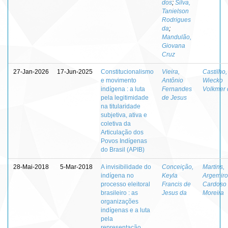
dos
;
Silva,
Tanielson
Rodrigues
da
;
Mandulão,
Giovana
Cruz
27-Jan-2026
17-Jun-2025
Constitucionalismo
Vieira,
Castilho,
e movimento
Antônio
Wiecko
indígena : a luta
Fernandes
Volkmer 
pela legitimidade
de Jesus
na titularidade
subjetiva, ativa e
coletiva da
Articulação dos
Povos Indígenas
do Brasil (APIB)
28-Mai-2018
5-Mar-2018
A invisibilidade do
Conceição,
Martins,
indígena no
Keyla
Argemiro
processo eleitoral
Francis de
Cardoso
brasileiro : as
Jesus da
Moreira
organizações
indígenas e a luta
pela
representação