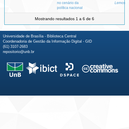
no cenário da
Lemos
política nacional
Mostrando resultados 1 a 6 de 6
Universidade de Brasília - Biblioteca Central
Coordenadoria de Gestão da Informação Digital - GID
(61) 3107-2683
repositorio@unb.br
Fale conosco
Sobre