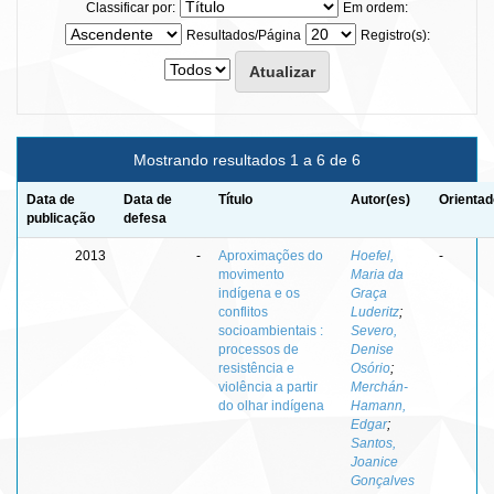
Classificar por:
Em ordem:
Resultados/Página
Registro(s):
Mostrando resultados 1 a 6 de 6
Data de
Data de
Título
Autor(es)
Orientad
publicação
defesa
2013
-
Aproximações do
Hoefel,
-
movimento
Maria da
indígena e os
Graça
conflitos
Luderitz
;
socioambientais :
Severo,
processos de
Denise
resistência e
Osório
;
violência a partir
Merchán-
do olhar indígena
Hamann,
Edgar
;
Santos,
Joanice
Gonçalves