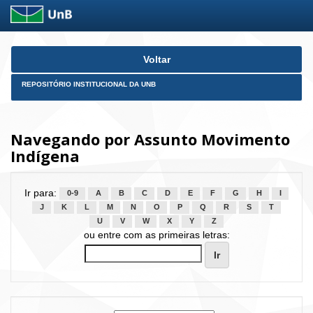
Skip
Voltar
navigation
REPOSITÓRIO INSTITUCIONAL DA UNB
Navegando por Assunto Movimento
Indígena
Ir para:
0-9
A
B
C
D
E
F
G
H
I
J
K
L
M
N
O
P
Q
R
S
T
U
V
W
X
Y
Z
ou entre com as primeiras letras: