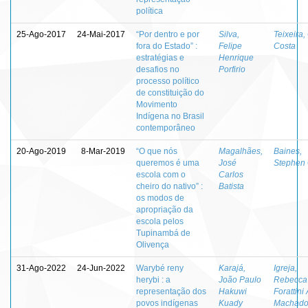
política
25-Ago-2017
24-Mai-2017
“Por dentro e por
Silva,
Teixeira,
fora do Estado” :
Felipe
Costa
estratégias e
Henrique
desafios no
Porfirio
processo político
de constituição do
Movimento
Indígena no Brasil
contemporâneo
20-Ago-2019
8-Mar-2019
“O que nós
Magalhães,
Baines,
queremos é uma
José
Stephen 
escola com o
Carlos
cheiro do nativo” :
Batista
os modos de
apropriação da
escola pelos
Tupinambá de
Olivença
31-Ago-2022
24-Jun-2022
Warybé reny
Karajá,
Igreja,
herybi : a
João Paulo
Rebecca
representação dos
Hakuwi
Forattini 
povos indígenas
Kuady
Machad